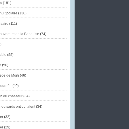
s
(191)
uit polaire
(130)
saire
(111)
'ouverture de la Banquise
(74)
)
able
(55)
s
(50)
éos de Morti
(46)
journée
(40)
in du chasseur
(34)
quisards ont du talent
(34)
er
(32)
er
(29)