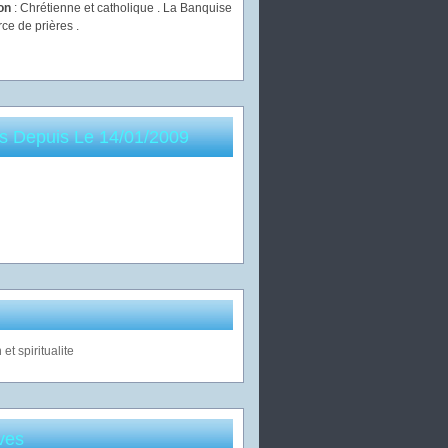
ion
: Chrétienne et catholique . La Banquise
rce de prières .
es Depuis Le 14/01/2009
ves