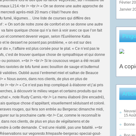
Février 2
nimaux L214.<br /> <br /> « On se donne une autre approche de
Janvier 2
, mercredi après-midi 20 mars c’était l’heure des
fu fumé, légumes… Une liste de courses qui diffère des
f : « On sort de notre zone de confort et on se donne une autre
a faire quelque chose qui n’a rien à voir avec ce que l’on fait
Pingo
quoi et comment devenir vegan, selon l'Eurélienne Katia
e et le dessert ne posent pas problème, « on est sur des
r dix », l’affaire est plus corsée pour le plat. « Ce n’est pas le
œufs, c’est de trouver quelque chose de sympathique et qui donne
 ou poisson. »<br /> <br /> Si le couscous vegan a été recalé
A copi
es ravioles de tofu fumé avec bouillon de sauge et butternut
é validées. Oublié aussi l’entremet miel et safran de Beauce
/> « Nous avons, dans nos clients, de plus en plus de
r /> <br /> « Ce n’est pas trop compliqué à élaborer et j’ai pris
cherches, à découvrir le milieu vegan et certains produits qui ne
Artic
chat », note Rudy Carnis.<br /> Le menu élaboré (lire encadré),
oulais quelque chose d’appétant, visuellement séduisant et coloré.
tteraves rouges, qui fera son entrée au Bergerac dimanche midi,
Neuvai
igurer sur la prochaine carte.<br /> Car, comme le reconnaît le
15 Août
 dans nos clients, de plus en plus de végétariens et de
Bonne n
ondre à cette demande. C’est une réalité, pas une fatalité. »<br
 Réservations sur vegoresto.fr/repas/le-bergerac-special-gout-
Bon jeu