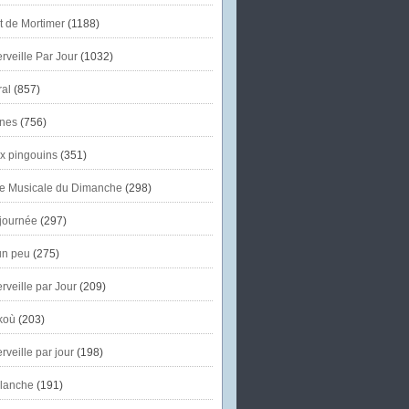
et de Mortimer
(1188)
veille Par Jour
(1032)
al
(857)
nes
(756)
x pingouins
(351)
e Musicale du Dimanche
(298)
journée
(297)
un peu
(275)
veille par Jour
(209)
koù
(203)
veille par jour
(198)
lanche
(191)