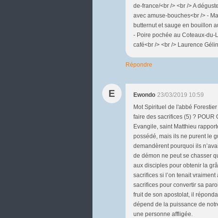
de-france/<br /> <br /> A dégus
avec amuse-bouches<br /> - Maki
butternut et sauge en bouillon 
- Poire pochée au Coteaux-du-La
café<br /> <br /> Laurence Géli
Répondre
E
Ewondo
23/03/2019 10:59
Mot Spirituel de l'abbé Forestier
faire des sacrifices (5) ? POU
Evangile, saint Matthieu rappor
possédé, mais ils ne purent le gu
demandèrent pourquoi ils n’avai
de démon ne peut se chasser que 
aux disciples pour obtenir la grâc
sacrifices si l’on tenait vraiment
sacrifices pour convertir sa paro
fruit de son apostolat, il répond
dépend de la puissance de notre 
une personne affligée.