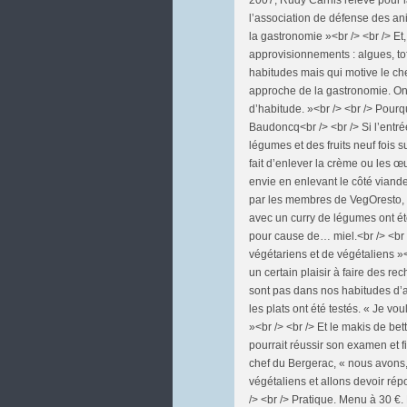
l’association de défense des a
la gastronomie »<br /> <br /> Et
approvisionnements : algues, to
habitudes mais qui motive le che
approche de la gastronomie. On v
d’habitude. »<br /> <br /> Pour
Baudoncq<br /> <br /> Si l’entré
légumes et des fruits neuf fois su
fait d’enlever la crème ou les 
envie en enlevant le côté viande
par les membres de VegOresto, l
avec un curry de légumes ont ét
pour cause de… miel.<br /> <br 
végétariens et de végétaliens »<b
un certain plaisir à faire des re
sont pas dans nos habitudes d’a
les plats ont été testés. « Je v
»<br /> <br /> Et le makis de be
pourrait réussir son examen et f
chef du Bergerac, « nous avons,
végétaliens et allons devoir rép
/> <br /> Pratique. Menu à 30 €.