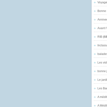
Voyage
Bonne n
Anniver
Avant l
RIB
(68
Inclass
balade
Les vid
bonne 
Le jard
Les Ban
A médit
A Médit