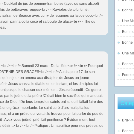
ter- Cocktail de jus de pomme-framboise (avec ou sans alcool)
s de betteraves rouges<br /> - Ravioles de tofu fumé,
Bonne n
au safran de Beauce avec curry de légumes au lait de coco<br />
Une Mer
yon, panna cotta coco et sa boule de glace<br /> - Thé ou
neau
Bon mer
Bonne n
Une Mer
Bonne j
 :<br /> <br /> Samedi 23 mars : De la férie<br /> <br /> Pourquoi
R OBTENIR DES GRACES<br /> <br /> Au chapitre 17 de son
Fermet
te qu’un jour on amena aux disciples de Jésus un jeune
érir. Jésus chassa le diable en un instant, et les disciples lui
ent pas pu le chasser eux-mêmes... Jésus répondit : Ce genre
par le jeûne et la prière !C’était bien le sacrifice qui manquait
e de Dieu ! De tous temps les saints ont su qu’il fallait faire des
Catég
 à une grâce importante. Le saint curé d’ars multiplia les
isse, et à un prêtre qui venait le trouver pour lui parler du peu de
ait : Avez-vous jeûné, prié, fait pénitence ? Évidemment, tout
BNP
(4
désir…<br /> <br /> Pratique : Un sacrifice pour nos prêtres, ou
Bonne 