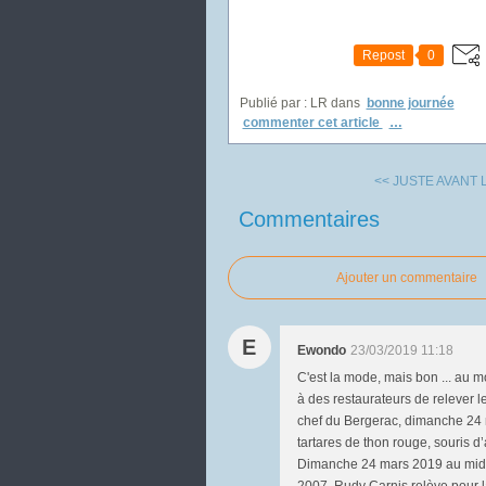
Repost
0
Publié par : LR
dans
bonne journée
commenter cet article
…
<< JUSTE AVANT L
Commentaires
Ajouter un commentaire
E
Ewondo
23/03/2019 11:18
C'est la mode, mais bon ... au m
à des restaurateurs de relever 
chef du Bergerac, dimanche 24 m
tartares de thon rouge, souris 
Dimanche 24 mars 2019 au midi,
2007, Rudy Carnis relève pour la 