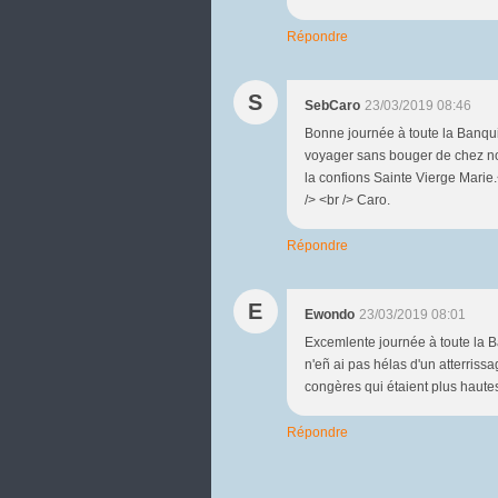
Répondre
S
SebCaro
23/03/2019 08:46
Bonne journée à toute la Banqui
voyager sans bouger de chez nous
la confions Sainte Vierge Marie.
/> <br /> Caro.
Répondre
E
Ewondo
23/03/2019 08:01
Excemlente journée à toute la B
n'eñ ai pas hélas d'un atterris
congères qui étaient plus hautes 
Répondre