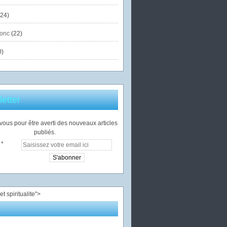
24)
onc
(22)
0)
etter
ous pour être averti des nouveaux articles
publiés.
">