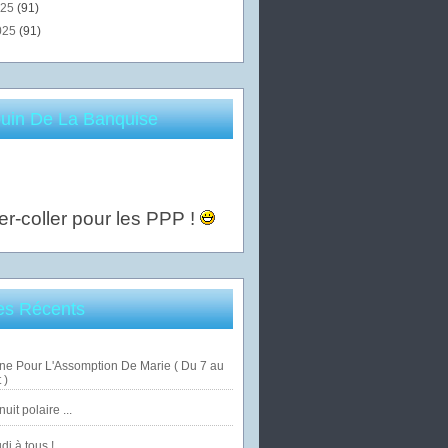
025
(91)
025
(91)
uin De La Banquise
er-coller pour les PPP !
les Récents
ne Pour L'Assomption De Marie ( Du 7 au
 )
uit polaire ...
di à tous !