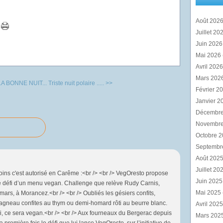
Août 202
Juillet 20
Juin 202
Mai 2026
Avril 202
Mars 202
A BONNE NUIT...
Triste nuit polaire ..... >>
Février 2
Janvier 2
Décembr
Novembr
Octobre 
Septembr
Août 202
Juillet 20
oins c'est autorisé en Carême :<br /> <br /> VegOresto propose
Juin 202
le défi d’un menu vegan. Challenge que relève Rudy Carnis,
Mai 2025
ars, à Morancez.<br /> <br /> Oubliés les gésiers confits,
d’agneau confites au thym ou demi-homard rôti au beurre blanc.
Avril 202
 ce sera vegan.<br /> <br /> Aux fourneaux du Bergerac depuis
Mars 202
première fois le défi que lui lance VegOresto, sur l’initiative de