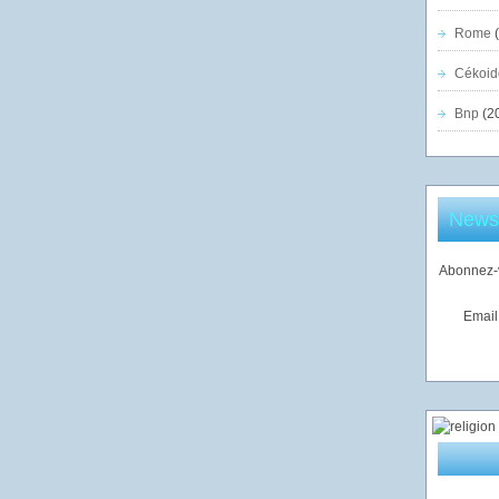
Rome
(
Cékoid
Bnp
(2
Newsl
Abonnez-v
Email