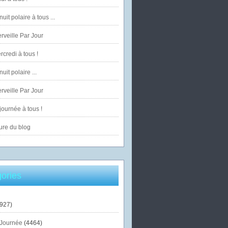
uit polaire à tous ...
veille Par Jour
credi à tous !
uit polaire ...
veille Par Jour
ournée à tous !
ure du blog
ories
927)
Journée
(4464)