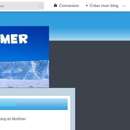
Connexion
+
Créer mon blog
ntation
 blog de Mortimer