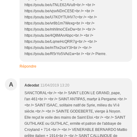
https://youtu.be/uTNLE62AVu8<br /> <br />
https://youtu.be/vjsxNDnCE5E<br /> <br />
https://youtu.be/U7KOYTUHV7c<br /> <br />
https://youtu.be/vr8b1m7Wexg<br /> <br />
https://youtu.be/mhlImoCEeDw<br /> <br />
https://youtu.be/4QIlMAnAbpc<br /> <br />
https://youtu.be/LqmeHcQRR7g<br /> <br />
https://youtu.be/mThx2sxiY3I<br /> <br />
https://youtu.be/R5rYo5VAd1w<br /> <br /> Pierre.
Répondre
A
Adeodat
11/04/2019 13:20
SANCTORAL<br /> <br /> SAINT LEON LE GRAND, pape,
l'an 461<br /> <br /> SAINT ANTIPAS, martyr à Pergame.<br />
<br /> SAINT ISAAC, solitaire natif de Syrie, milieu du VI è
siècle.<br /> <br /> SAINTE GODEBERTE, vierge à Noyon.
Elle reçut le voile des mains de Saint Eloi.<br /> <br /> SAINT
GUTHLAKE ou GUTHLAC, ermite et patron de l'abbaye de
Croyland + 714.<br /> <br /> VENERABLE BERNARDO Mattio
prêtre italien + 1914<br /> <br /> SAINT CALLINIQUE de