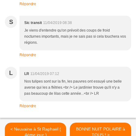
Répondre
S
Sic transit
11/04/2019 08:38
Je viens d'entendre qu'on prévoit des coups de froid
nocturnes importants, mais je ne sais pas si cela touchera vos
régions.
Répondre
L
LR
11/04/2019 07:12
Nos tulipes sont sur la fin, les pauvres ont essuyé une belle
averse qui les a flétries.<br /> Le jardinier trouve qu'il n'y a
pas beaucoup de lilas cette année...<br /> LR
Répondre
< Neuvaine à St Raphaël (
BONNE NUIT POLAIRE à
4ème jour )
TOUS ! >