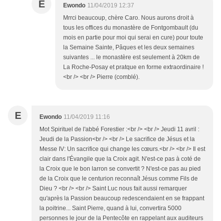
E
Ewondo
11/04/2019 12:37
Mrrci beaucoup, chère Caro. Nous aurons droit à
tous les offices du monastère de Fontgombault (du
mois en partie pour moi qui serai en cure) pour toute
la Semaine Sainte, Pâques et les deux semaines
suivantes ... le monastère est seulement à 20km de
La Roche-Posay et pratque en forme extraordinaire !
<br /> <br /> Pierre (comblé).
E
Ewondo
11/04/2019 11:16
Mot Spirituel de l'abbé Forestier :<br /> <br /> Jeudi 11 avril :
Jeudi de la Passion<br /> <br /> Le sacrifice de Jésus et la
Messe IV: Un sacrifice qui change les cœurs.<br /> <br /> Il est
clair dans l'Évangile que la Croix agit. N'est-ce pas à coté de
la Croix que le bon larron se convertit ? N'est-ce pas au pied
de la Croix que le centurion reconnaît Jésus comme Fils de
Dieu ? <br /> <br /> Saint Luc nous fait aussi remarquer
qu'après la Passion beaucoup redescendaient en se frappant
la poitrine... Saint Pierre, quand à lui, convertira 5000
personnes le jour de la Pentecôte en rappelant aux auditeurs