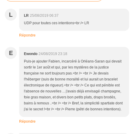
L
LR
25/08/2019 06:37
UDP pour toutes ces intentions<br /> LR
Répondre
E
Ewondo
24/08/2019 23:18
Puis-je ajouter Fabien, incarcéré à Orléans-Saran qui devait
sortir le 1er août et qui, par les mystères de la justice
française ne sort toujours pas.<br /> <br /> Je devais
l'héberger (suis de bonne moralité et lui aurait un bracelet
électronique de rigueur).<br /> <br /> Ce qui est pénible est
l'absence de nouvelles ... j'avais déjà envisagé champagne,
foie gras maison, et divers bon petits plats, draps brodés,
bains à remous ..<br /> <br /> Bref, la simplicité spartiate dont
j'ai le secret !<br /> <br /> Pierre (pétri de bonnes intentions).
Répondre