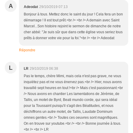
A
Adeodat
29/10/2019 07:13
Bonjour à tous. Mettez donc le saint du jour ! Cela fera un bon
démarrage ! Il est tout prêt.<br /> <br /> A demain avec Saint
Marcel...Son histoire rejoint le sermon de dimanche de notre
cher abbé: "Je suis sûr que dans cette église vous seriez tous
prêts à donner votre vie pour la foi."<br /> <br /> Adeodat
Répondre
L
LR
29/10/2019 06:38
Pas le temps, chère Mimi, mais cela n'est pas grave, ne vous
inquiétez pas et ne vous énervez pas.<br /> Hier, nous avons
travaillé sept heures en tout !<br /> Mais c'est passionnant.<br
/> Nous avons en chantier Les lamentations de Jérémie, de
Tallis, un motet de Byrd, Beati mundo corde, qui sera idéal
pour la Toussaint puisqu'il s'agit des Béatitudes, et nous
déchiffrons un autre motet, de Tallis, Laudate Dominum
omnes gentes.<br /> Toutes ces oeuvres sont magnifiques.
On en trouve sur youtube.<br /> <br /> Bonne journée à tous.
<br /> <br /> LR