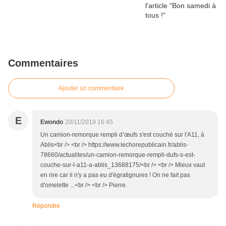
Commentaires
Ajouter un commentaire
E
Ewondo
20/11/2019 16:45
Un camion-remorque rempli d’œufs s'est couché sur l'A11, à
Ablis<br /> <br /> https://www.lechorepublicain.fr/ablis-
78660/actualites/un-camion-remorque-rempli-dufs-s-est-
couche-sur-l-a11-a-ablis_13688175/<br /> <br /> Mieux vaut
en rire car il n'y a pas eu d'égratignures ! On ne fait pas
d'omelette ...<br /> <br /> Pierre.
Répondre