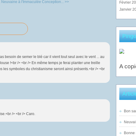
E
Neuvaine à l'Immaculée Conception... >>
Février 2
Janvier 2
Pingo
s besoin de semer le blé car il vient tout seul avec le vent ... au
louse !<br /> <br /> En même temps je ferai planter une treille
A copi
 tous les symboles du christianisme seront ainsi présents.<br /> <br
Artic
Bon sam
se.<br /> <br /> Caro.
Neuvai
Bonne n