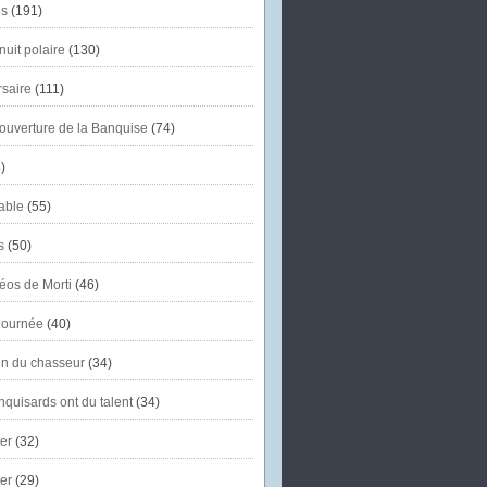
s
(191)
uit polaire
(130)
saire
(111)
'ouverture de la Banquise
(74)
)
able
(55)
s
(50)
éos de Morti
(46)
journée
(40)
in du chasseur
(34)
quisards ont du talent
(34)
er
(32)
er
(29)