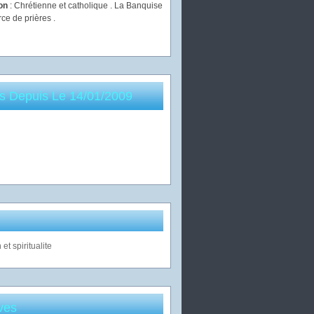
ion
: Chrétienne et catholique . La Banquise
rce de prières .
es Depuis Le 14/01/2009
ves