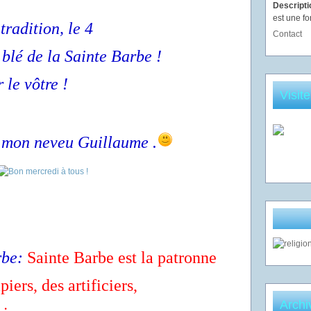
Descript
est une fo
tradition, le 4
Contact
blé de la Sainte Barbe !
 le vôtre !
Visit
 mon neveu Guillaume .
rbe:
Sainte Barbe est la patronne
iers, des artificiers,
Archi