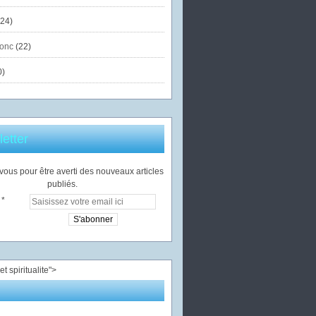
24)
onc
(22)
0)
etter
ous pour être averti des nouveaux articles
publiés.
">