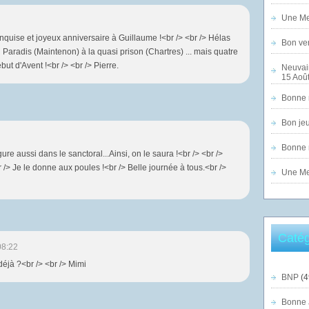
Une Mer
nquise et joyeux anniversaire à Guillaume !<br /> <br /> Hélas
Bon ven
i Paradis (Maintenon) à la quasi prison (Chartres) ... mais quatre
but d'Avent !<br /> <br /> Pierre.
Neuvai
15 Août
Bonne n
Bon jeu
Bonne n
ure aussi dans le sanctoral...Ainsi, on le saura !<br /> <br />
 /> Je le donne aux poules !<br /> Belle journée à tous.<br />
Une Mer
Catég
08:22
éjà ?<br /> <br /> Mimi
BNP
(4
Bonne 