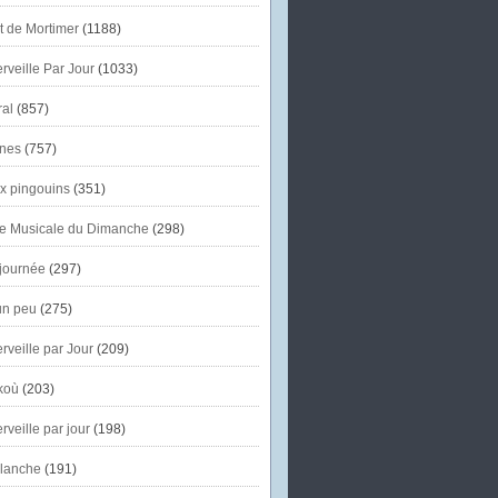
et de Mortimer
(1188)
veille Par Jour
(1033)
al
(857)
nes
(757)
x pingouins
(351)
e Musicale du Dimanche
(298)
journée
(297)
un peu
(275)
veille par Jour
(209)
koù
(203)
veille par jour
(198)
lanche
(191)