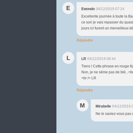
E
Ewondo
04/12/2019 07:24
Excellente journée à toute la Ba
ce soir je vais repasser du quas
jours ici furent un merveilleux dé
Répondre
L
LR
04/12/2019 06:44
Tiens ! Cette phrase en rouge fig
Non, je ne sème pas de blé...<br
<br /> LR
Répondre
M
Mirabelle
04/12/2019 
Ne le saviez-vous pas d