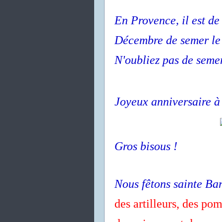
En Provence, il est de 
Décembre de semer le 
N'oubliez pas de semer
Joyeux anniversaire à
Gros bisous !
Nous fêtons sainte Ba
des artilleurs, des pomp