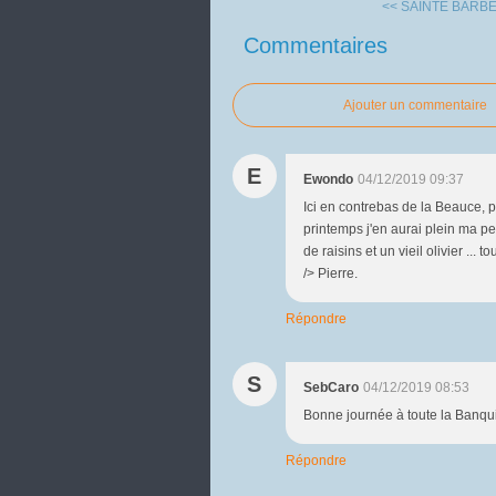
<< SAINTE BARB
Commentaires
Ajouter un commentaire
E
Ewondo
04/12/2019 09:37
Ici en contrebas de la Beauce, pa
printemps j'en aurai plein ma pe
de raisins et un vieil olivier ...
/> Pierre.
Répondre
S
SebCaro
04/12/2019 08:53
Bonne journée à toute la Banqui
Répondre