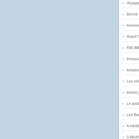
Voyage
Bonne n
Anniver
Avant l
RIB
(68
Inclass
balade
Les vid
bonne 
Le jard
Les Ban
A médit
A Médit