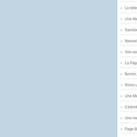
Le bill
Une Mer
Sanctor
Neuvai
Avis au
La Pag
Bonne 
Rions 
Une Mer
Cédon
Une mer
Page B