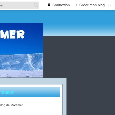
Connexion
+
Créer mon blog
ntation
 blog de Mortimer