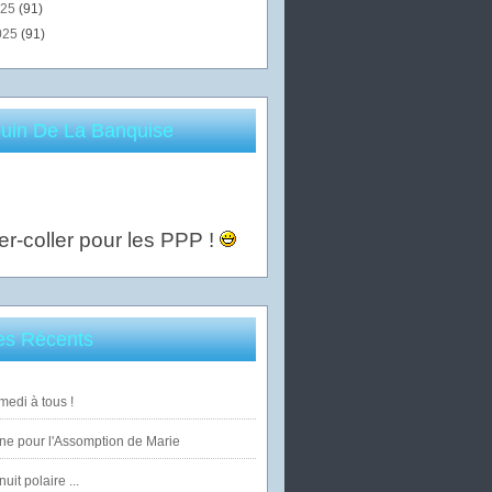
025
(91)
025
(91)
uin De La Banquise
er-coller pour les PPP !
les Récents
edi à tous !
ne pour l'Assomption de Marie
uit polaire ...