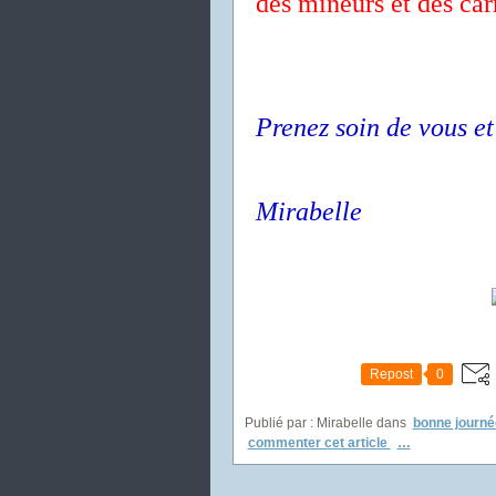
des mineurs et des carr
Prenez soin de vous et
Mirabelle
Repost
0
Publié par : Mirabelle
dans
bonne journé
commenter cet article
…