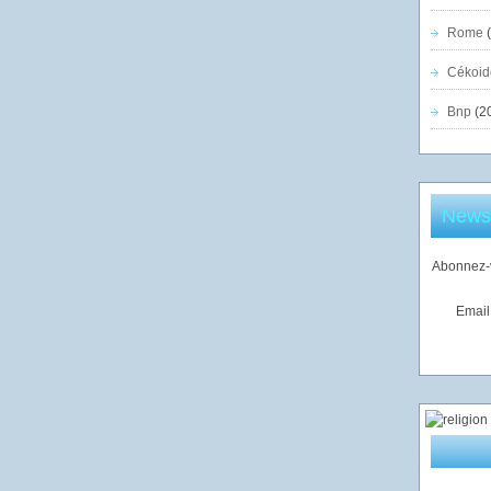
Rome
(
Cékoid
Bnp
(2
Newsl
Abonnez-v
Email