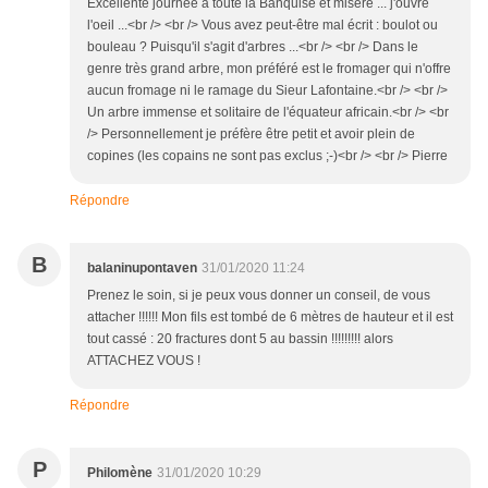
Excellente journée à toute la Banquise et misère ... j'ouvre
l'oeil ...<br /> <br /> Vous avez peut-être mal écrit : boulot ou
bouleau ? Puisqu'il s'agit d'arbres ...<br /> <br /> Dans le
genre très grand arbre, mon préféré est le fromager qui n'offre
aucun fromage ni le ramage du Sieur Lafontaine.<br /> <br />
Un arbre immense et solitaire de l'équateur africain.<br /> <br
/> Personnellement je préfère être petit et avoir plein de
copines (les copains ne sont pas exclus ;-)<br /> <br /> Pierre
Répondre
B
balaninupontaven
31/01/2020 11:24
Prenez le soin, si je peux vous donner un conseil, de vous
attacher !!!!!! Mon fils est tombé de 6 mètres de hauteur et il est
tout cassé : 20 fractures dont 5 au bassin !!!!!!!!! alors
ATTACHEZ VOUS !
Répondre
P
Philomène
31/01/2020 10:29