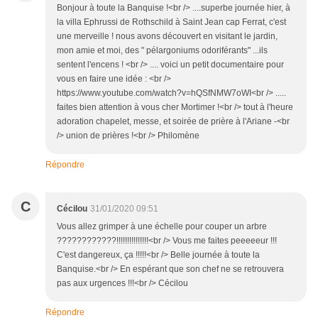
Bonjour à toute la Banquise !<br /> ....superbe journée hier, à
la villa Ephrussi de Rothschild à Saint Jean cap Ferrat, c'est
une merveille ! nous avons découvert en visitant le jardin,
mon amie et moi, des " pélargoniums odoriférants" ...ils
sentent l'encens ! <br /> .... voici un petit documentaire pour
vous en faire une idée : <br />
https://www.youtube.com/watch?v=hQSfNMW7oWI<br /> .....
faites bien attention à vous cher Mortimer !<br /> tout à l'heure
adoration chapelet, messe, et soirée de prière à l'Ariane -<br
/> union de prières !<br /> Philomène
Répondre
C
Cécilou
31/01/2020 09:51
Vous allez grimper à une échelle pour couper un arbre
????????????!!!!!!!!!!!!!!!<br /> Vous me faites peeeeeur !!!
C'est dangereux, ça !!!!!<br /> Belle journée à toute la
Banquise.<br /> En espérant que son chef ne se retrouvera
pas aux urgences !!!<br /> Cécilou
Répondre