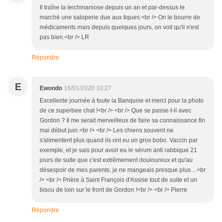
Il traîne la leichmaniose depuis un an et par-dessus le
marché une saloperie due aux tiques.<br /> On le bourre de
médicaments mais depuis quelques jours, on voit qu'il n'est
pas bien.<br /> LR
Répondre
E
Ewondo
16/01/2020 10:27
Excellente journée à toute la Banquise et merci pour la photo
de ce superbee chat !<br /> <br /> Que se passe-t-il avec
Gordon ? Il me serait merveilleux de faire sa connaissance fin
mai début juin.<br /> <br /> Les chiens souvent ne
s'alimentent plus quand ils ont eu un gros bobo. Vaccin par
exemple, et je sais pour avoir eu le sérum anti rabbique 21
jours de suite que c'est extrêmement douloureux et qu'au
désespoir de mes parents, je ne mangeais presque plus ...<br
/> <br /> Prière à Saint François d'Assise tout de suite et un
bisou de loin sur le front de Gordon !<br /> <br /> Pierre
Répondre