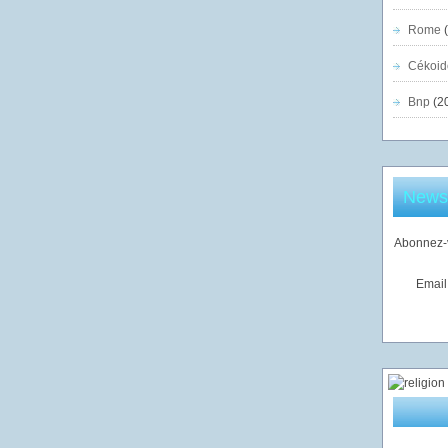
Rome
(
Cékoid
Bnp
(2
Newsl
Abonnez-v
Email