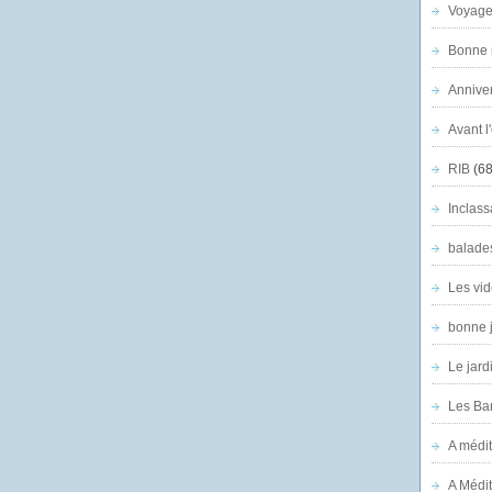
Voyage
Bonne n
Anniver
Avant l
RIB
(68
Inclass
balade
Les vid
bonne 
Le jard
Les Ban
A médit
A Médit