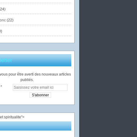
24)
onc
(22)
0)
etter
ous pour être averti des nouveaux articles
publiés.
">