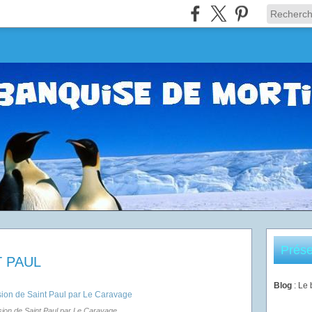
Prése
 PAUL
Blog
: Le
ion de Saint Paul par Le Caravage