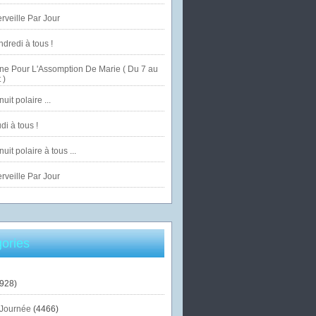
veille Par Jour
dredi à tous !
ne Pour L'Assomption De Marie ( Du 7 au
 )
uit polaire ...
di à tous !
uit polaire à tous ...
veille Par Jour
ories
928)
Journée
(4466)