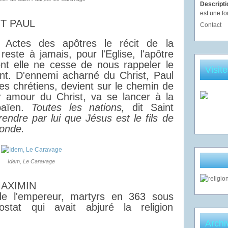
Descript
est une fo
T PAUL
Contact
 Actes des apôtres le récit de la
reste à jamais, pour l'Eglise, l'apôtre
ont elle ne cesse de nous rappeler le
Visit
nt. D'ennemi acharné du Christ, Paul
es chrétiens, devient sur le chemin de
r amour du Christ, va se lancer à la
païen.
Toutes les nations,
dit Saint
endre par lui que Jésus est le fils de
monde.
Idem, Le Caravage
MAXIMIN
de l'empereur, martyrs en 363 sous
postat qui avait abjuré la religion
Archi