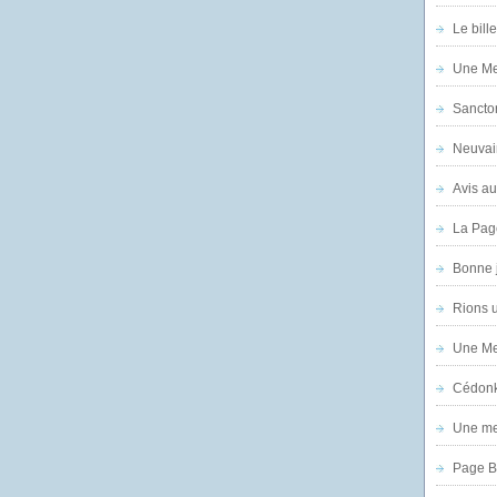
Le bill
Une Mer
Sanctor
Neuvai
Avis au
La Pag
Bonne 
Rions 
Une Mer
Cédon
Une mer
Page B