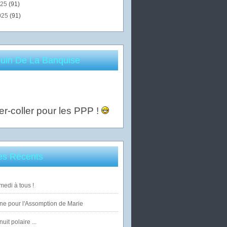
025
(91)
025
(91)
uin De La Banquise
er-coller pour les PPP !
les Récents
edi à tous !
ne pour l'Assomption de Marie
uit polaire ...