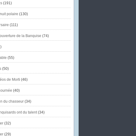
s
(191)
uit polaire
(130)
saire
(111)
'ouverture de la Banquise
(74)
)
able
(55)
s
(50)
éos de Morti
(46)
journée
(40)
in du chasseur
(34)
quisards ont du talent
(34)
er
(32)
er
(29)