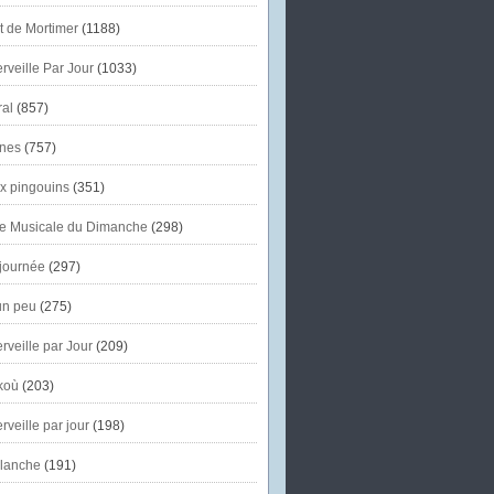
et de Mortimer
(1188)
veille Par Jour
(1033)
al
(857)
nes
(757)
x pingouins
(351)
e Musicale du Dimanche
(298)
journée
(297)
un peu
(275)
veille par Jour
(209)
koù
(203)
veille par jour
(198)
lanche
(191)