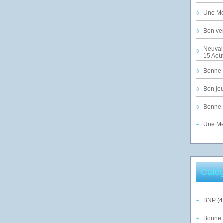
Une Mer
Bon ven
Neuvai
15 Août
Bonne n
Bon jeu
Bonne n
Une Mer
Catég
BNP
(4
Bonne 