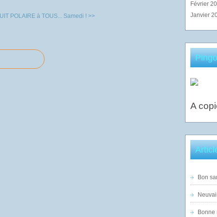
Février 2
Janvier 2
IT POLAIRE à TOUS...
Samedi ! >>
Pingo
A copi
Artic
Bon sam
Neuvai
Bonne n