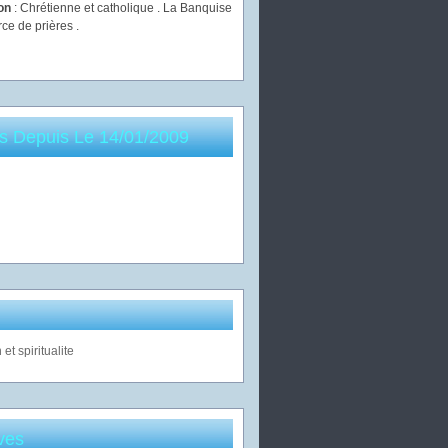
ion
: Chrétienne et catholique . La Banquise
rce de prières .
es Depuis Le 14/01/2009
ves