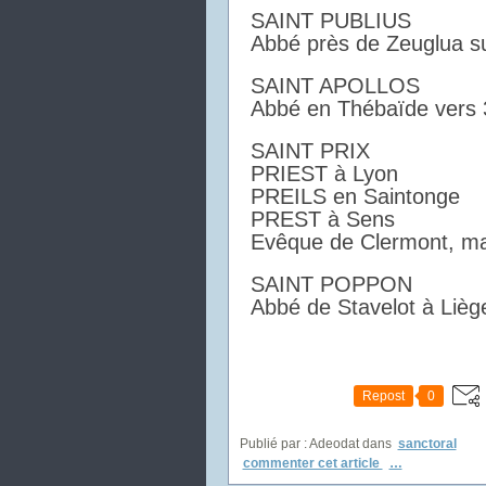
SAINT PUBLIUS
Abbé près de Zeuglua su
SAINT APOLLOS
Abbé en Thébaïde vers 
SAINT PRIX
PRIEST à Lyon
PREILS en Saintonge
PREST à Sens
Evêque de Clermont, ma
SAINT POPPON
Abbé de Stavelot à Lièg
Repost
0
Publié par : Adeodat
dans
sanctoral
commenter cet article
…