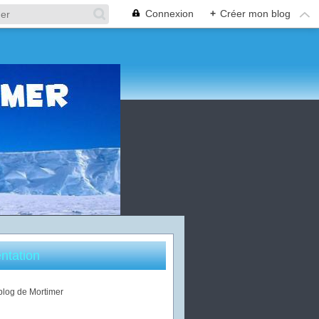
Connexion
+
Créer mon blog
ntation
 blog de Mortimer