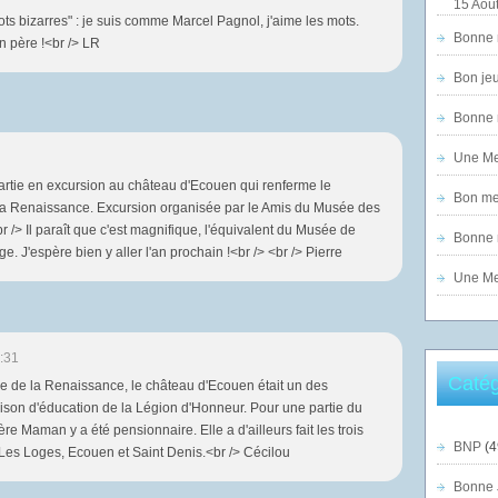
15 Août
"mots bizarres" : je suis comme Marcel Pagnol, j'aime les mots.
Bonne n
 père !<br /> LR
Bon jeu
Bonne n
Une Mer
artie en excursion au château d'Ecouen qui renferme le
Bon mer
a Renaissance. Excursion organisée par le Amis du Musée des
r /> Il paraît que c'est magnifique, l'équivalent du Musée de
Bonne n
. J'espère bien y aller l'an prochain !<br /> <br /> Pierre
Une Mer
:31
Catég
ée de la Renaissance, le château d'Ecouen était un des
ison d'éducation de la Légion d'Honneur. Pour une partie du
ère Maman y a été pensionnaire. Elle a d'ailleurs fait les trois
BNP
(4
 Les Loges, Ecouen et Saint Denis.<br /> Cécilou
Bonne 