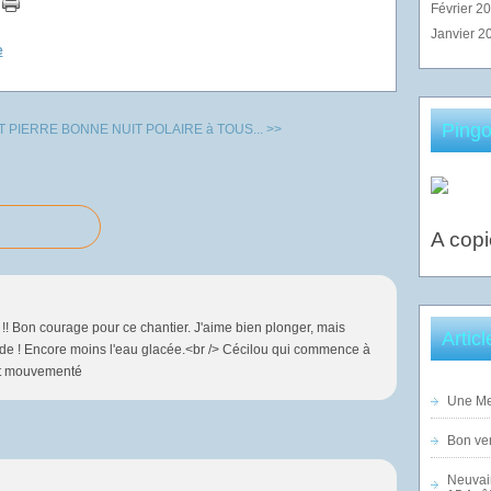
Février 2
Janvier 2
e
Pingo
T PIERRE
BONNE NUIT POLAIRE à TOUS... >>
A copi
e !! Bon courage pour ce chantier. J'aime bien plonger, mais
Artic
ide ! Encore moins l'eau glacée.<br /> Cécilou qui commence à
fut mouvementé
Une Mer
Bon ven
Neuvai