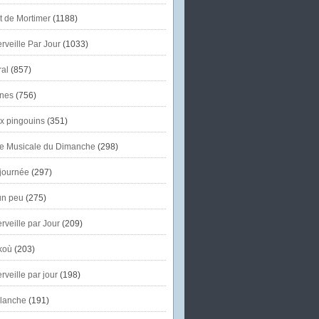
et de Mortimer
(1188)
veille Par Jour
(1033)
al
(857)
nes
(756)
x pingouins
(351)
e Musicale du Dimanche
(298)
journée
(297)
un peu
(275)
veille par Jour
(209)
koù
(203)
veille par jour
(198)
lanche
(191)