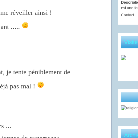
Descript
est une fo
me réveiller ainsi !
Contact
ant .....
Visit
t, je tente péniblement de
déjà pas mal !
s ...
Archi
s tonnes de paperasses