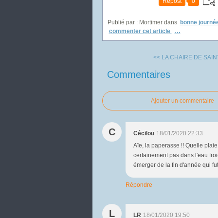
Repost
0
Publié par : Mortimer
dans
bonne journé
commenter cet article
…
<< LA CHAIRE DE SAIN
Commentaires
Ajouter un commentaire
C
Cécilou
18/01/2020 22:33
Aïe, la paperasse !! Quelle plai
certainement pas dans l'eau fro
émerger de la fin d'année qui 
Répondre
L
LR
18/01/2020 19:50