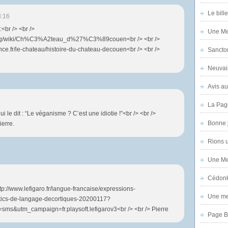
Le bill
8:16
<br /> <br />
Une Mer
ia.org/wiki/Ch%C3%A2teau_d%27%C3%89couen<br /> <br />
ce.fr/le-chateau/histoire-du-chateau-decouen<br /> <br />
Sanctor
Neuvai
Avis au
La Pag
i le dit : “Le véganisme ? C’est une idiotie !”<br /> <br />
Bonne 
ierre.
Rions 
Une Mer
Cédon
http://www.lefigaro.fr/langue-francaise/expressions-
Une mer
-tics-de-langage-decortiques-20200117?
&utm_campaign=fr.playsoft.lefigarov3<br /> <br /> Pierre
Page B