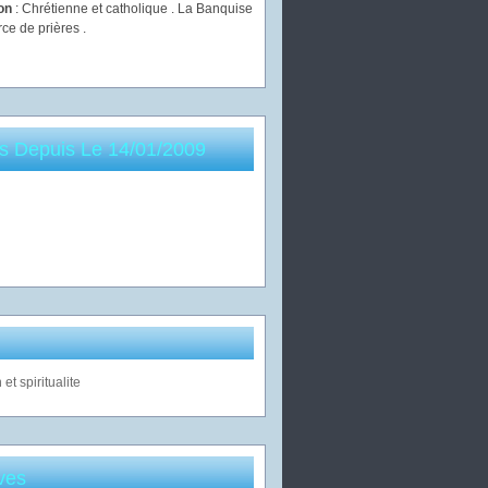
ion
: Chrétienne et catholique . La Banquise
rce de prières .
es Depuis Le 14/01/2009
ves