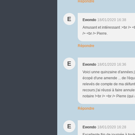
Répondre
E
Ewondo
18/01/2020 16:38
Amusant et intéressant :<br /> 
/> <br /> Pierre.
Répondre
E
Ewondo
18/01/2020 16:36
Voici unne quinzaine d'années j'a
écopé d'une amende ... de l'équ
relevés de compte de ma défunte
recours j'ai réussi à faire ann
notaire !<br /> <br /> Pierre (qui
Répondre
E
Ewondo
18/01/2020 16:28
Excellente fiin de journée à tou