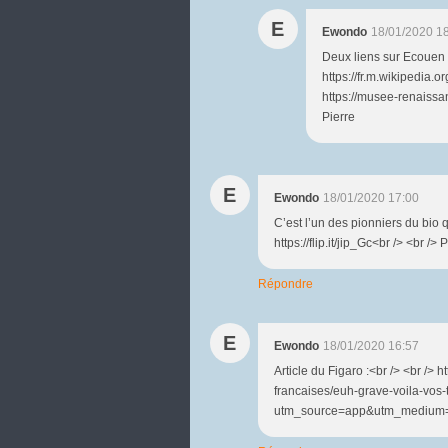
E
Ewondo
18/01/2020 1
Deux liens sur Ecouen :
https://fr.m.wikiped
https://musee-renaissan
Pierre
E
Ewondo
18/01/2020 17:00
C’est l’un des pionniers du bio qu
https://flip.it/jip_Gc<br /> <br /> P
Répondre
E
Ewondo
18/01/2020 16:57
Article du Figaro :<br /> <br /> 
francaises/euh-grave-voila-vos
utm_source=app&utm_medium=sms