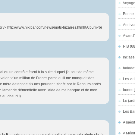
Voyage
Bonne n
Anniver
<br /> http://www.nikibar.com/news/mots-bizarres.html#Album<br
Avant l
RIB
(68
Inclass
balade
i eu un contrôle fiscal à la suite duquel j'ai tout de même
ivalent d'un million de Francs parce qu'il me manquait des
Les vid
 mère datant de six ans pourtant !<br /> <br /> Recours après
bonne 
uler l'amende démentielle avec l'aide de ma banque et de mon
 a eu chaud !).
Le jard
Les Ban
A médit
A Médit
te la Banquise et merci pour cette belle et amusante photo.<br />