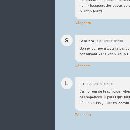
<br /> Tooujours des soucis de
/> <br /> Pierre.
Répondre
S
SebCaro
18/01/2020 09:30
Bonne journée à toute la Banqui
conservent 5 ans.<br /> <br /> C
Répondre
L
LR
18/01/2020 07:10
J'ai horreur de l'eau froide ! Alo
ces papelards...il paraît qu'il fa
dépenses insignifiantes ???<br 
Répondre