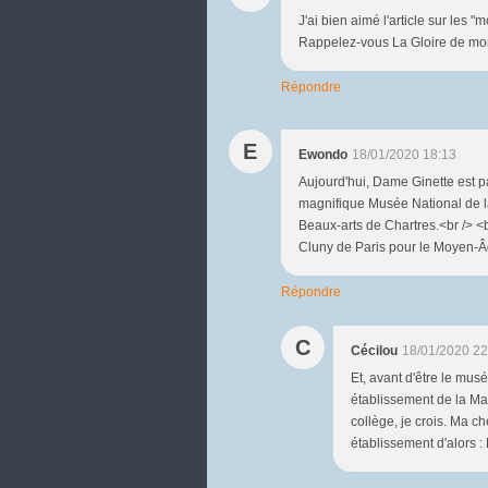
J'ai bien aimé l'article sur les 
Rappelez-vous La Gloire de mon
Répondre
E
Ewondo
18/01/2020 18:13
Aujourd'hui, Dame Ginette est p
magnifique Musée National de l
Beaux-arts de Chartres.<br /> <b
Cluny de Paris pour le Moyen-Âge
Répondre
C
Cécilou
18/01/2020 22
Et, avant d'être le mus
établissement de la Ma
collège, je crois. Ma ch
établissement d'alors :