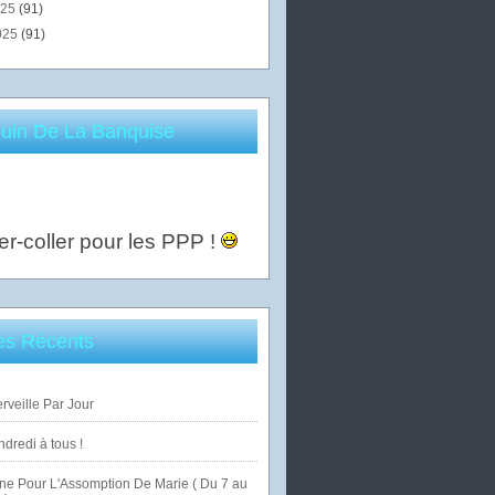
025
(91)
025
(91)
uin De La Banquise
er-coller pour les PPP !
les Récents
veille Par Jour
dredi à tous !
ne Pour L'Assomption De Marie ( Du 7 au