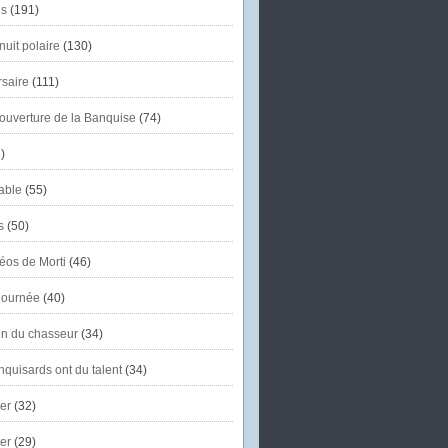
s
(191)
uit polaire
(130)
saire
(111)
'ouverture de la Banquise
(74)
)
able
(55)
s
(50)
éos de Morti
(46)
journée
(40)
in du chasseur
(34)
quisards ont du talent
(34)
er
(32)
er
(29)