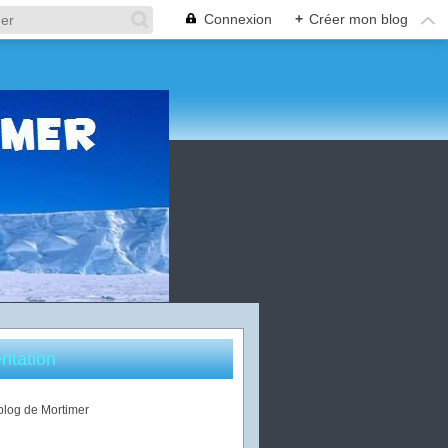
Connexion
+
Créer mon blog
ntation
 blog de Mortimer