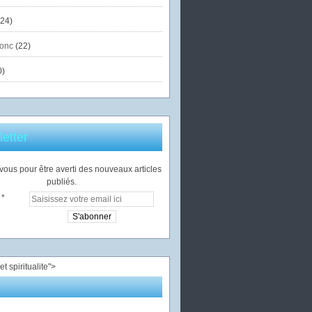
24)
onc
(22)
0)
etter
ous pour être averti des nouveaux articles
publiés.
">