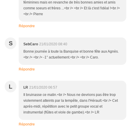
féminines mais en revanche de très bonnes amies et amis
comme soeurs et frères ...<br /> <br /> Et là c'est l'idéal !<br />
<br /> Pierre
Répondre
S
SebCaro
21/01/2020 08:40
Bonne journée à toute la Banquise et bonne fête aux Agnès.
<br /> <br /> -1° actuellement.<br /> <br /> Caro.
Répondre
L
LR
21/01/2020 06:57
Il bruinasse ce matin.<br /> Nous ne devrions pas être trop
violemment atteints par la tempête, dans l'Hérault.<br /> Cet
après-midi, répétition avec le petit groupe vocal et
instrumental (flûtes et viole de gambe).<br /> LR
Répondre