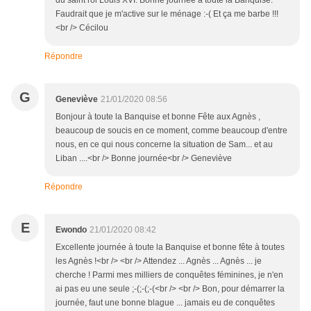
du saint roi Louis XVI. Bonne journée à toute la Banquise.
Faudrait que je m'active sur le ménage :-( Et ça me barbe !!!
<br /> Cécilou
Répondre
G
Geneviève
21/01/2020 08:56
Bonjour à toute la Banquise et bonne Fête aux Agnès ,
beaucoup de soucis en ce moment, comme beaucoup d'entre
nous, en ce qui nous concerne la situation de Sam... et au
Liban ....<br /> Bonne journée<br /> Geneviève
Répondre
E
Ewondo
21/01/2020 08:42
Excellente journée à toute la Banquise et bonne fête à toutes
les Agnès !<br /> <br /> Attendez ... Agnès ... Agnès ... je
cherche ! Parmi mes milliers de conquêtes féminines, je n'en
ai pas eu une seule ;-(;-(;-(<br /> <br /> Bon, pour démarrer la
journée, faut une bonne blague ... jamais eu de conquêtes