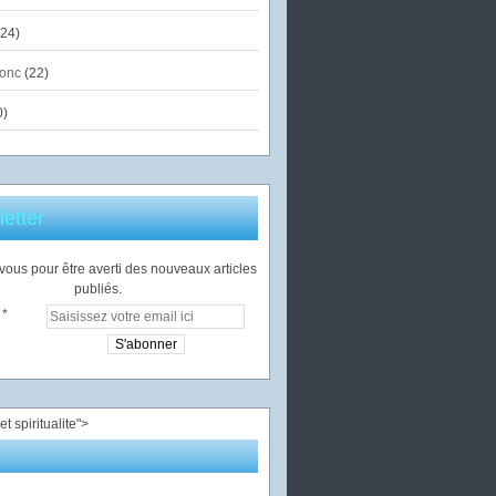
24)
onc
(22)
0)
etter
ous pour être averti des nouveaux articles
publiés.
">