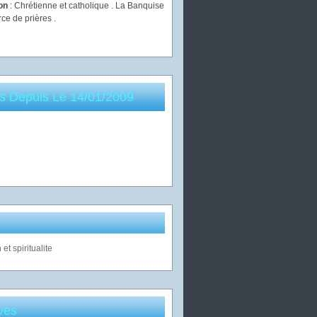
ion
: Chrétienne et catholique . La Banquise
rce de prières .
es Depuis Le 14/01/2009
ves