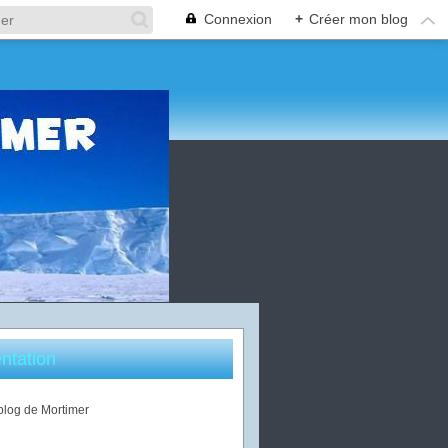
Connexion
+
Créer mon blog
ntation
 blog de Mortimer