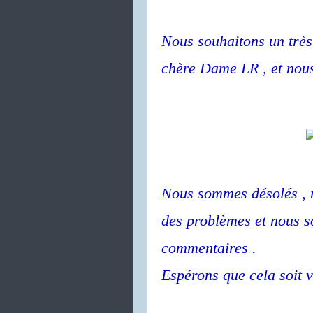
Nous souhaitons un très
chère Dame LR , et nous
Nous sommes désolés , 
des problèmes et nous 
commentaires .
Espérons que cela soit v