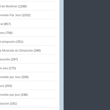
et de Mortimer
(1188)
veille Par Jour
(1032)
al
(857)
nes
(756)
x pingouins
(351)
e Musicale du Dimanche
(298)
journée
(297)
un peu
(275)
veille par Jour
(209)
koù
(203)
veille par jour
(198)
lanche
(191)