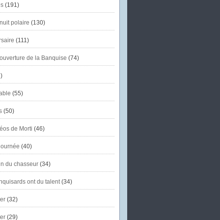
s
(191)
uit polaire
(130)
saire
(111)
'ouverture de la Banquise
(74)
)
able
(55)
s
(50)
éos de Morti
(46)
journée
(40)
in du chasseur
(34)
quisards ont du talent
(34)
er
(32)
er
(29)