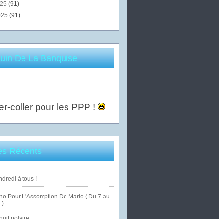
025
(91)
025
(91)
uin De La Banquise
er-coller pour les PPP !
les Récents
dredi à tous !
ne Pour L'Assomption De Marie ( Du 7 au
 )
uit polaire ...