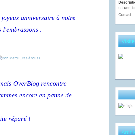
Descript
est une fo
Contact
 joyeux anniversaire à notre
 l'embrassons .
Visit
mais OverBlog rencontre
sommes encore en panne de
ite réparé !
Archi