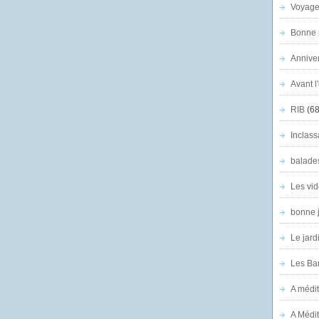
Voyage
Bonne n
Anniver
Avant l
RIB
(68
Inclass
balade
Les vid
bonne 
Le jard
Les Ban
A médit
A Médit