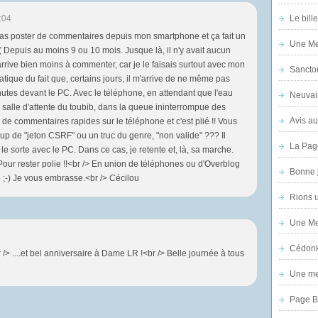
:04
Le bill
pas poster de commentaires depuis mon smartphone et ça fait un
Une Mer
:-( Depuis au moins 9 ou 10 mois. Jusque là, il n'y avait aucun
arrive bien moins à commenter, car je le faisais surtout avec mon
Sanctor
atique du fait que, certains jours, il m'arrive de ne même pas
utes devant le PC. Avec le téléphone, en attendant que l'eau
Neuvai
 salle d'attente du toubib, dans la queue ininterrompue des
Avis au
 de commentaires rapides sur le téléphone et c'est plié !! Vous
coup de "jeton CSRF" ou un truc du genre, "non valide" ??? Il
La Pag
le sorte avec le PC. Dans ce cas, je retente et, là, sa marche.
 Pour rester polie !!<br /> En union de téléphones ou d'Overblog
Bonne 
 ;-) Je vous embrasse.<br /> Cécilou
Rions 
Une Mer
Cédon
/> ....et bel anniversaire à Dame LR !<br /> Belle journée à tous
Une mer
Page B