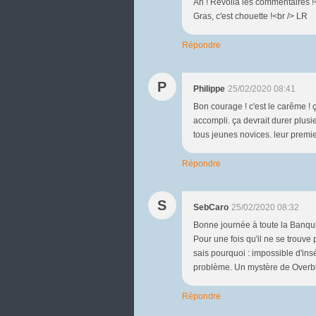
Ah ! Revoilà les commentaires !<
Gras, c'est chouette !<br /> LR
Répondre
P
Philippe
25/02/2020 08:41
Bon courage ! c'est le carême ! ç
accompli. ça devrait durer plusi
tous jeunes novices. leur prem
Répondre
S
SebCaro
25/02/2020 08:32
Bonne journée à toute la Banquis
Pour une fois qu'il ne se trouve 
sais pourquoi : impossible d'in
problème. Un mystère de Overblo
Répondre