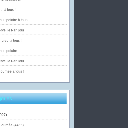
di à tous !
uit polaire à tous ...
veille Par Jour
credi à tous !
uit polaire ...
veille Par Jour
ournée à tous !
ories
927)
Journée
(4465)