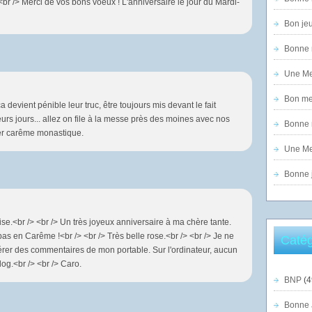
br /> Merci de vos bons voeux ! L'anniversaire le jour du Mardi-
Bon jeu
Bonne n
Une Mer
Bon mer
a devient pénible leur truc, être toujours mis devant le fait
eurs jours... allez on file à la messe près des moines avec nos
Bonne n
ier carême monastique.
Une Mer
Bonne j
e.<br /> <br /> Un très joyeux anniversaire à ma chère tante.
pas en Carême !<br /> <br /> Très belle rose.<br /> <br /> Je ne
Catég
sérer des commentaires de mon portable. Sur l'ordinateur, aucun
g.<br /> <br /> Caro.
BNP
(4
Bonne 