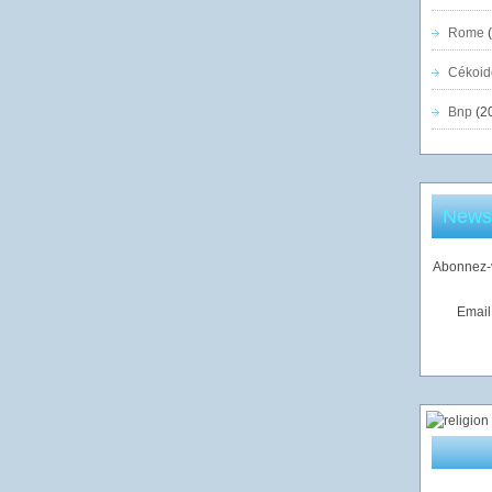
Rome
(
Cékoid
Bnp
(2
Newsl
Abonnez-v
Email