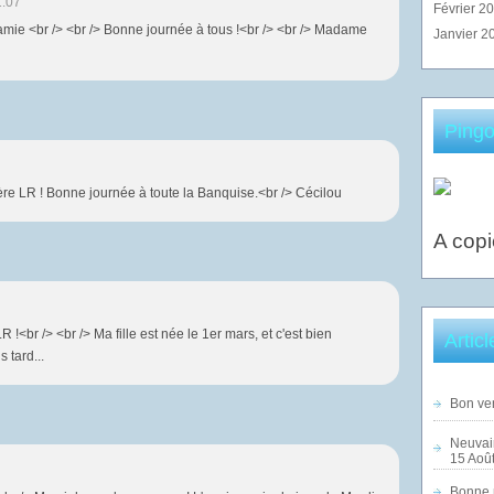
1:07
Février 2
amie <br /> <br /> Bonne journée à tous !<br /> <br /> Madame
Janvier 2
Pingo
re LR ! Bonne journée à toute la Banquise.<br /> Cécilou
A copi
<br /> <br /> Ma fille est née le 1er mars, et c'est bien
Artic
 tard...
Bon ven
Neuvai
15 Août
Bonne n