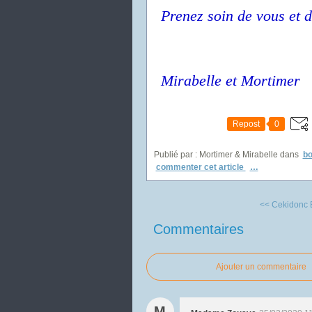
Prenez soin de vous et d
Mirabelle et Mortimer
Repost
0
Publié par : Mortimer & Mirabelle
dans
bo
commenter cet article
…
<< Cekidonc
Commentaires
Ajouter un commentaire
M