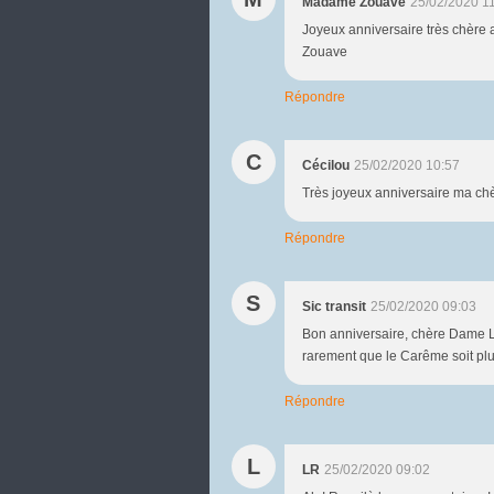
Madame Zouave
25/02/2020 1
Joyeux anniversaire très chère 
Zouave
Répondre
C
Cécilou
25/02/2020 10:57
Très joyeux anniversaire ma chè
Répondre
S
Sic transit
25/02/2020 09:03
Bon anniversaire, chère Dame LR !
rarement que le Carême soit plus
Répondre
L
LR
25/02/2020 09:02