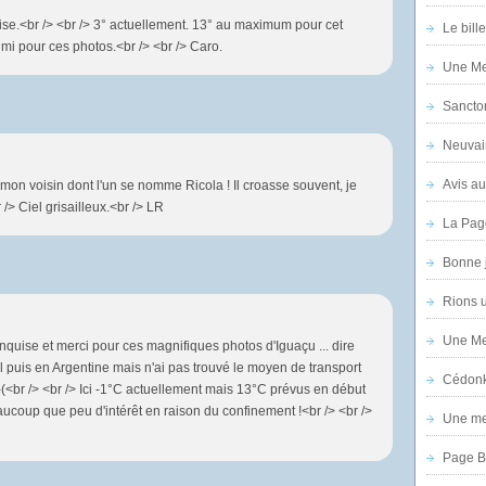
se.<br /> <br /> 3° actuellement. 13° au maximum pour cet
Le bill
imi pour ces photos.<br /> <br /> Caro.
Une Mer
Sanctor
Neuvai
Avis au
mon voisin dont l'un se nomme Ricola ! Il croasse souvent, je
 /> Ciel grisailleux.<br /> LR
La Pag
Bonne 
Rions 
Une Mer
nquise et merci pour ces magnifiques photos d'Iguaçu ... dire
l puis en Argentine mais n'ai pas trouvé le moyen de transport
Cédon
;-(<br /> <br /> Ici -1°C actuellement mais 13°C prévus en début
aucoup que peu d'intérêt en raison du confinement !<br /> <br />
Une mer
Page B