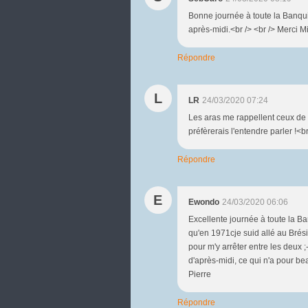
Bonne journée à toute la Banqui
après-midi.<br /> <br /> Merci M
Répondre
L
LR
24/03/2020 07:24
Les aras me rappellent ceux de 
préfèrerais l'entendre parler !<br
Répondre
E
Ewondo
24/03/2020 06:06
Excellente journée à toute la Ba
qu'en 1971cje suid allé au Brési
pour m'y arrêter entre les deux 
d'après-midi, ce qui n'a pour be
Pierre
Répondre