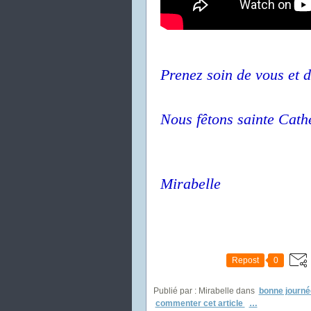
Prenez soin de vous et d
Nous fêtons sainte Cath
Mirabelle
Repost
0
Publié par : Mirabelle
dans
bonne journé
commenter cet article
…