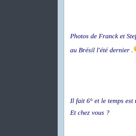
Photos de Franck et Stef
au Brésil l'été dernier .
Il fait 6° et le temps es
Et chez vous ?