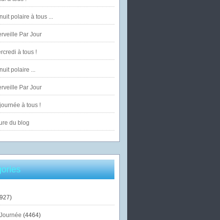
uit polaire à tous ...
veille Par Jour
credi à tous !
uit polaire ...
veille Par Jour
ournée à tous !
ure du blog
ories
927)
Journée
(4464)