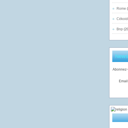
Rome
(
Cékoid
Bnp
(2
Newsl
Abonnez-v
Email