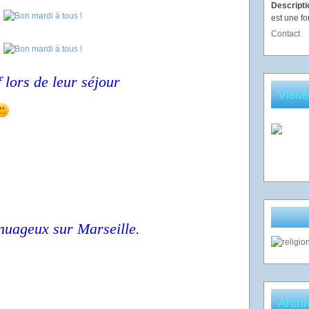
Descript
est une fo
Contact
 lors de leur séjour
Visit
t nuageux sur Marseille.
Archi