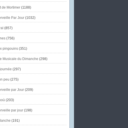
et de Mortimer
(1188)
veille Par Jour
(1032)
al
(857)
nes
(756)
x pingouins
(351)
e Musicale du Dimanche
(298)
journée
(297)
un peu
(275)
veille par Jour
(209)
koù
(203)
veille par jour
(198)
lanche
(191)