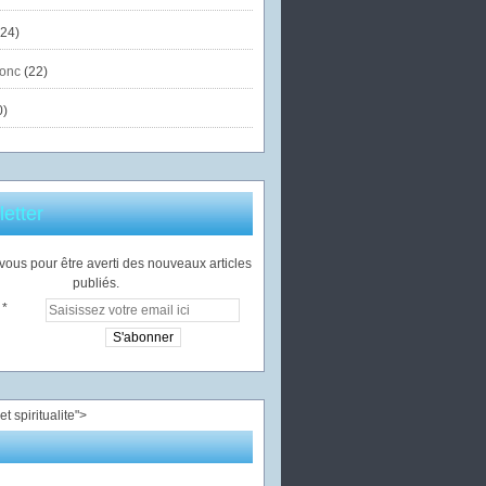
24)
onc
(22)
0)
etter
ous pour être averti des nouveaux articles
publiés.
">