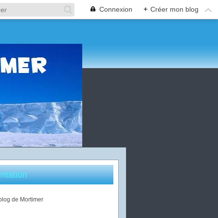
Connexion
+
Créer mon blog
ntation
 blog de Mortimer