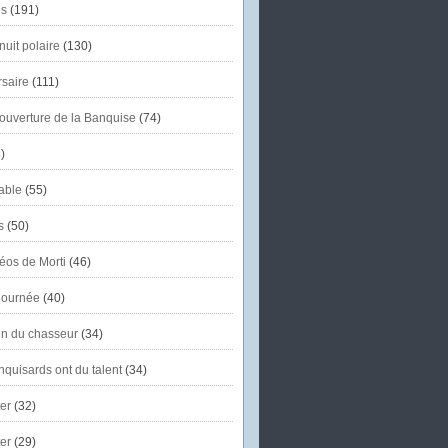
s
(191)
uit polaire
(130)
saire
(111)
'ouverture de la Banquise
(74)
)
able
(55)
s
(50)
éos de Morti
(46)
journée
(40)
in du chasseur
(34)
quisards ont du talent
(34)
er
(32)
er
(29)