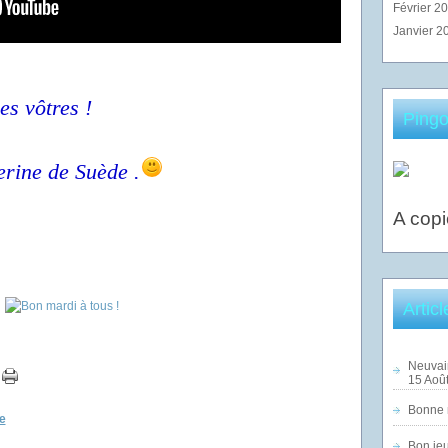
Février 2
Janvier 2
es vôtres !
Pingo
erine de Suède .
A copi
Artic
Neuvai
15 Août
Bonne n
e
Bon jeu