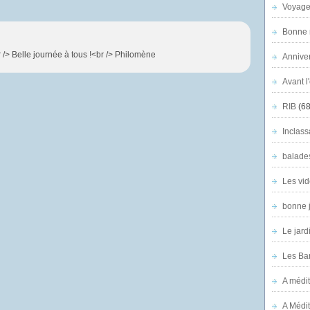
Voyage
Bonne n
 /> Belle journée à tous !<br /> Philomène
Anniver
Avant l
RIB
(68
Inclass
balade
Les vid
bonne 
Le jard
Les Ban
A médit
A Médit