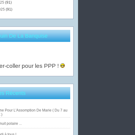
025
(91)
025
(91)
uin De La Banquise
er-coller pour les PPP !
les Récents
ne Pour L'Assomption De Marie ( Du 7 au
 )
uit polaire ...
di à tous !