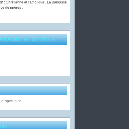
ion
: Chrétienne et catholique . La Banquise
rce de prières .
es Depuis Le 14/01/2009
ves