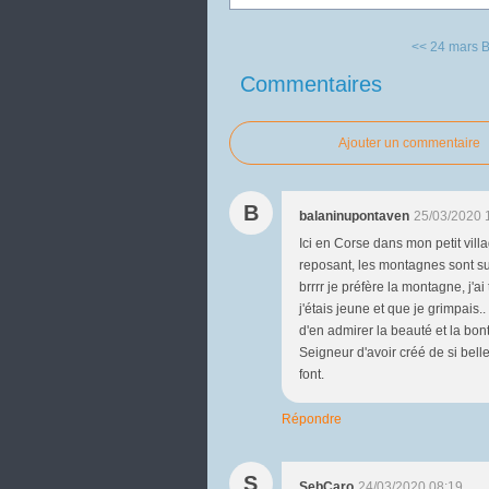
<< 24 mars
B
Commentaires
Ajouter un commentaire
B
balaninupontaven
25/03/2020 
Ici en Corse dans mon petit villag
reposant, les montagnes sont sup
brrrr je préfère la montagne, j'a
j'étais jeune et que je grimpais
d'en admirer la beauté et la bon
Seigneur d'avoir créé de si bell
font.
Répondre
S
SebCaro
24/03/2020 08:19