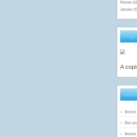
Février 2
Janvier 2
Pingo
A copi
Artic
Bonne n
Bon jeu
Bonne n