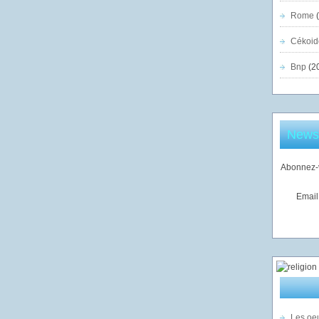
Rome
(
Cékoid
Bnp
(2
Newsl
Abonnez-v
Email
Les oeu