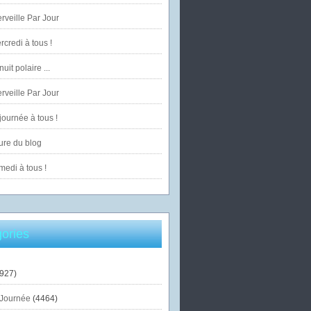
veille Par Jour
credi à tous !
uit polaire ...
veille Par Jour
ournée à tous !
ure du blog
edi à tous !
ories
927)
Journée
(4464)