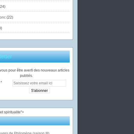
24)
onc
(22)
0)
etter
ous pour être averti des nouveaux articles
publiés.
">
vres de Philomène (saison III)