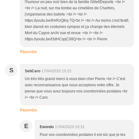
l'humour un peu noir bien de la famille Gillet/Deporte :<br />
<br /> La nuit, sur ma tombe au cimetière de Chartres,
j'organiserai des ballets :<br /> <br />
https://youtu.be/lHrRzQKq-TQ<br /> <br /> Au moins c'est festif,
bien dansé en costumes sympas et ça change des éternels
Mort du Cygne archi vue et revue :<br /> <br />
https://youtu.be/fJdHCqqC08Q<br /> <br /> Pierre
Répondre
S
SebCaro
17/04/2020 10:25
Un très très grand merci à vous bien cher Pierre.<br /> C'est
avec reconnaissance que nous acceptons votre offre. Je
pense que vous avez toujours nos coordonnées postales.<br
/> <br /> Caro.
Répondre
E
Ewondo
17/04/2020 10:31
Pour vos coordonnées postales il est sûr que je les