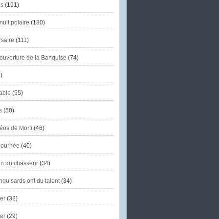
s
(191)
uit polaire
(130)
saire
(111)
'ouverture de la Banquise
(74)
)
able
(55)
s
(50)
éos de Morti
(46)
journée
(40)
in du chasseur
(34)
quisards ont du talent
(34)
er
(32)
er
(29)