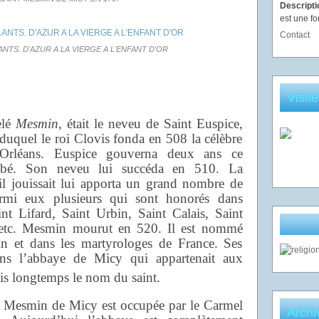
Descript
est une fo
Contact
NTS. D'AZUR A LA VIERGE A L'ENFANT D'OR
Visit
elé
Mesmin
, était le neveu de Saint Euspice,
duquel le roi Clovis fonda en 508 la célèbre
Orléans. Euspice gouverna deux ans ce
abbé. Son neveu lui succéda en 510. La
 il jouissait lui apporta un grand nombre de
armi eux plusieurs qui sont honorés dans
int Lifard, Saint Urbin, Saint Calais, Saint
 etc. Mesmin mourut en 520. Il est nommé
n et dans les martyrologes de France. Ses
dans l’abbaye de Micy qui appartenait aux
is longtemps le nom du saint.
 Mesmin de Micy est occupée par le Carmel
Archi