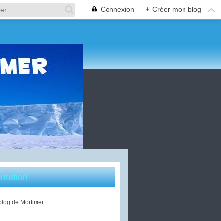
Connexion
+
Créer mon blog
ntation
 blog de Mortimer