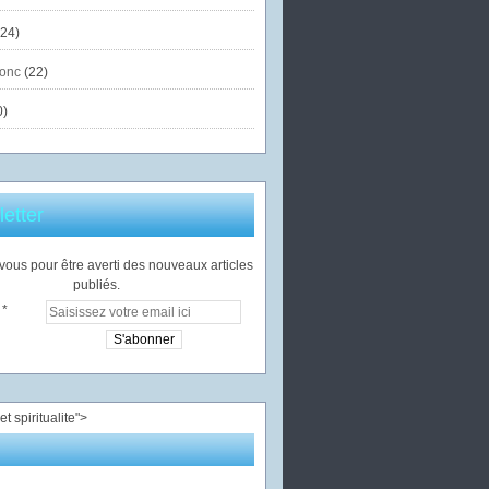
24)
onc
(22)
0)
etter
ous pour être averti des nouveaux articles
publiés.
">