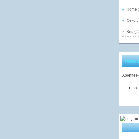
Rome
(
Cékoid
Bnp
(2
Newsl
Abonnez-v
Email