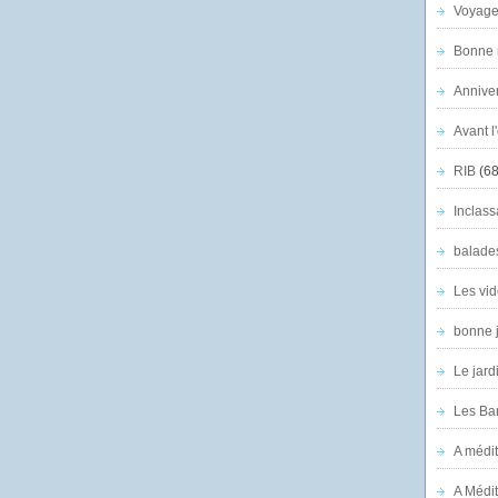
Voyage
Bonne n
Anniver
Avant l
RIB
(68
Inclass
balade
Les vid
bonne 
Le jard
Les Ban
A médit
A Médit