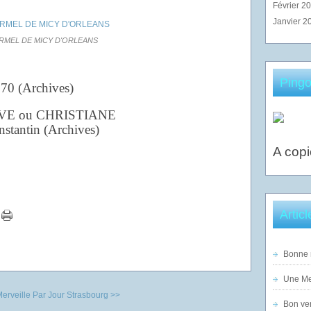
Février 2
Janvier 2
RMEL DE MICY D'ORLEANS
Pingo
370 (Archives)
VE ou CHRISTIANE
nstantin (Archives)
A copi
Artic
Bonne n
Une Mer
erveille Par Jour
Strasbourg >>
Bon ven