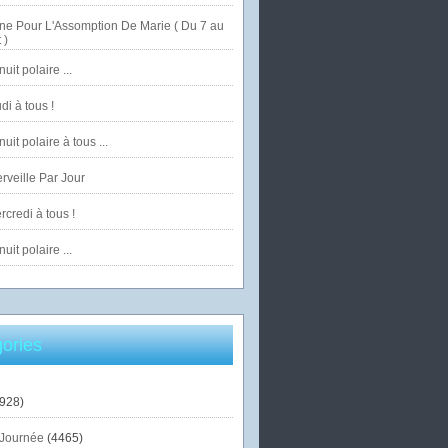
ne Pour L'Assomption De Marie ( Du 7 au
 )
uit polaire ...
di à tous !
uit polaire à tous ...
veille Par Jour
credi à tous !
uit polaire ...
ories
928)
Journée
(4465)