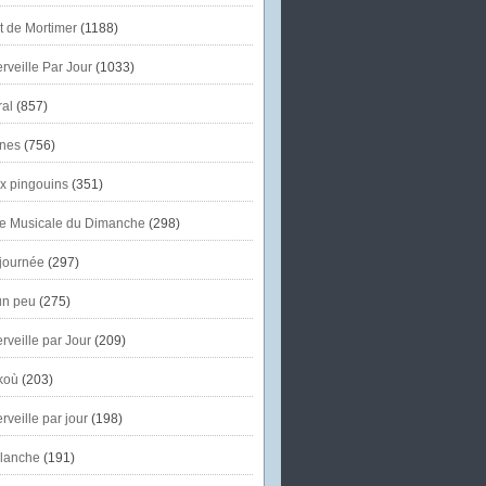
et de Mortimer
(1188)
veille Par Jour
(1033)
al
(857)
nes
(756)
x pingouins
(351)
e Musicale du Dimanche
(298)
journée
(297)
un peu
(275)
veille par Jour
(209)
koù
(203)
veille par jour
(198)
lanche
(191)