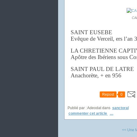
CA
SAINT EUSEBE
Evêque de Verceil, ers l’an 
LA CHRETIENNE CAPTI
Apôtre des Ibériens sous Co
SAINT PAUL DE LATRE
Anachorète, + en 956
Repost
0
Publié par : Adeodat
dans
sanctoral
commenter cet article
…
<< Une M