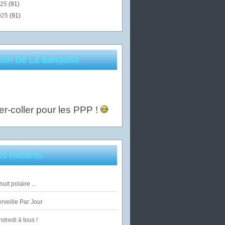
025
(91)
025
(91)
uin De La Banquise
er-coller pour les PPP !
les Récents
uit polaire ...
veille Par Jour
dredi à tous !