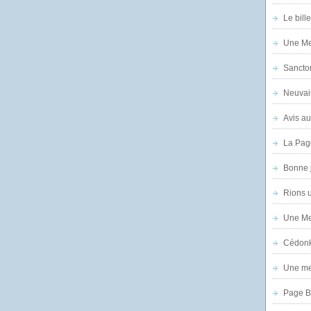
Le bill
Une Mer
Sanctor
Neuvai
Avis au
La Pag
Bonne 
Rions 
Une Mer
Cédon
Une mer
Page B