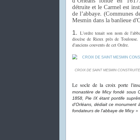
d’Orléans fondé en 1617.
détruite et le Carmel est ins
de l’abbaye. (Communes de
Mesmin dans la banlieue d'O
1.
L'ordre tenait son nom de l'abb
diocèse de Rieux près de Toulouse. P
d'anciens couvents de cet Ordre.
CROIX DE SAINT MESMIN CONSTRUITE A
Le socle de la croix porte l'ins
monastère de Micy fondé sous 
1858, Pie IX étant pontife supr
d'Orléans, dédiait ce monument 
»
fondateurs de l'abbaye de Micy