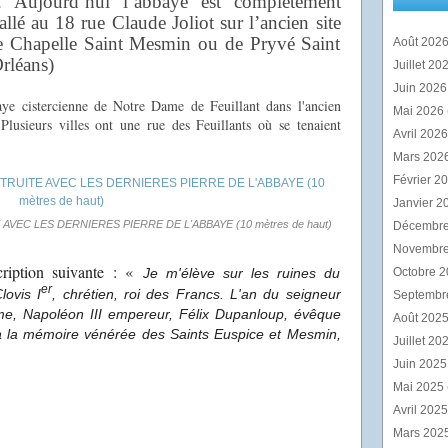
 Aujourd’hui l’abbaye est complètement
tallé au 18 rue Claude Joliot sur l’ancien site
 Chapelle Saint Mesmin ou de Pryvé Saint
Août 202
rléans)
Juillet 20
Juin 202
aye cistercienne de Notre Dame de Feuillant dans l'ancien
Mai 2026
lusieurs villes ont une rue des Feuillants où se tenaient
Avril 202
Mars 202
Février 2
Janvier 2
VEC LES DERNIERES PIERRE DE L'ABBAYE (10 mètres de haut)
Décembr
Novembr
cription suivante : «
Octobre 
Je m'élève sur les ruines du
er
Clovis
I
, chrétien, roi des Francs. L'an du seigneur
Septembr
ême, Napoléon III empereur, Félix Dupanloup, évêque
Août 202
à la mémoire vénérée des Saints Euspice et Mesmin,
Juillet 20
Juin 202
Mai 2025
Avril 202
Mars 202