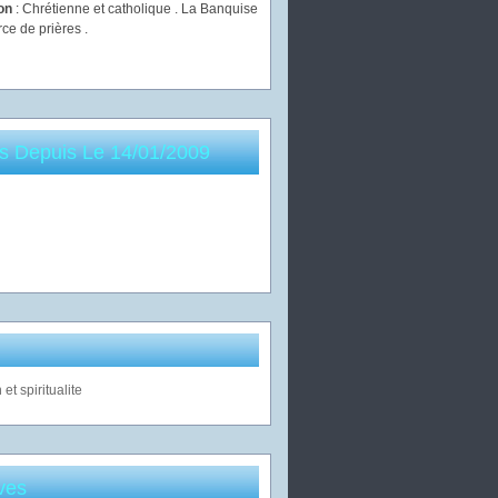
ion
: Chrétienne et catholique . La Banquise
rce de prières .
es Depuis Le 14/01/2009
ves