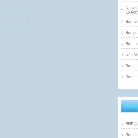
Neuvai
15 Août
Bonne n
Bon jeu
Bonne n
Une Mer
Bon mer
Bonne n
Catég
BNP
(4
Bonne 