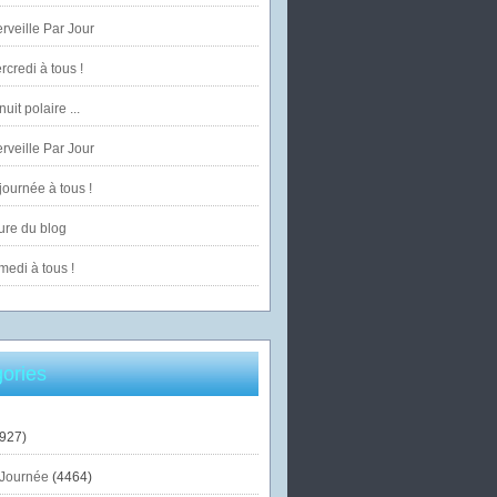
veille Par Jour
credi à tous !
uit polaire ...
veille Par Jour
ournée à tous !
ure du blog
edi à tous !
ories
927)
Journée
(4464)