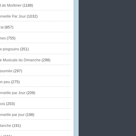
et de Mortimer
(1188)
veille Par Jour
(1032)
al
(857)
nes
(755)
x pingouins
(351)
e Musicale du Dimanche
(298)
journée
(297)
un peu
(275)
veille par Jour
(209)
koù
(203)
veille par jour
(198)
lanche
(191)