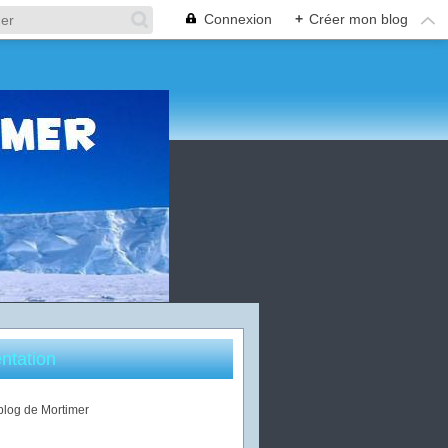
Connexion
+
Créer mon blog
ntation
 blog de Mortimer