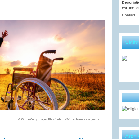
Descript
est une fo
Contact
Visit
© iStock/Getty Images Plus/bubutu- Sainte Jeanne est guérie.
Archi