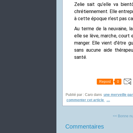
Zelie sait qu’elle va bien
chrétiennement. Elle entrep
à cette époque n’est pas can
Au terme de la neuvaine, l
elle se lève, marche, court
manger. Elle vient d’être g
sans aucune aide thérapeu
santé.
Repost
0
Publié par : Caro
dans
une merveille par
commenter cet article
…
<< Bonne nuit
Commentaires