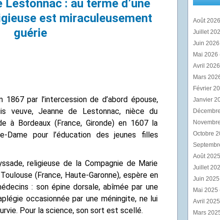
 Lestonnac : au terme d’une
ligieuse est miraculeusement
Août 202
guérie
Juillet 20
Juin 202
Mai 2026
Avril 202
Mars 202
Février 2
n 1867 par l’intercession de d’abord épouse,
Janvier 2
is veuve, Jeanne de Lestonnac, nièce du
Décembr
de à Bordeaux (France, Gironde) en 1607 la
Novembr
-Dame pour l’éducation des jeunes filles
Octobre 
Septembr
Août 202
yssade, religieuse de la Compagnie de Marie
Juillet 20
Toulouse (France, Haute-Garonne), espère en
Juin 202
édecins : son épine dorsale, abîmée par une
Mai 2025
aplégie occasionnée par une méningite, ne lui
Avril 202
rvie. Pour la science, son sort est scellé.
Mars 202