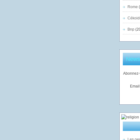
Rome
(
Cékoid
Bnp
(2
Newsl
Abonnez-v
Email
Les oeu