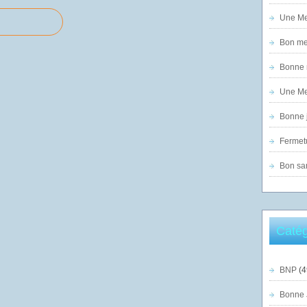
Une Mer
Bon mer
Bonne n
Une Mer
Bonne j
Fermet
Bon sam
Catég
BNP
(4
Bonne 