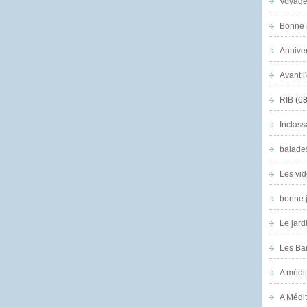
Voyage
Bonne n
Anniver
Avant l
RIB
(68
Inclass
balade
Les vid
bonne 
Le jard
Les Ban
A médit
A Médit