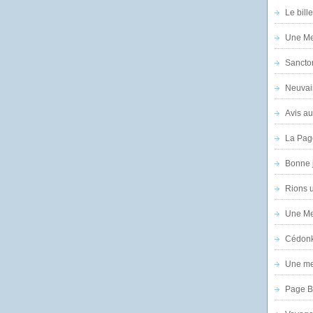
Le bill
Une Mer
Sanctor
Neuvai
Avis au
La Pag
Bonne 
Rions 
Une Mer
Cédon
Une mer
Page B