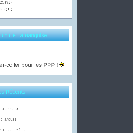
025
(91)
025
(91)
uin De La Banquise
er-coller pour les PPP !
les Récents
uit polaire ...
di à tous !
uit polaire à tous ...