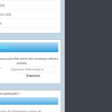
24)
onc
(22)
0)
etter
ous pour être averti des nouveaux articles
publiés.
">
vres de Philomène (saison III)