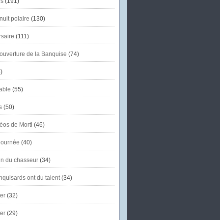
s
(191)
uit polaire
(130)
saire
(111)
'ouverture de la Banquise
(74)
)
able
(55)
s
(50)
éos de Morti
(46)
journée
(40)
in du chasseur
(34)
quisards ont du talent
(34)
er
(32)
er
(29)