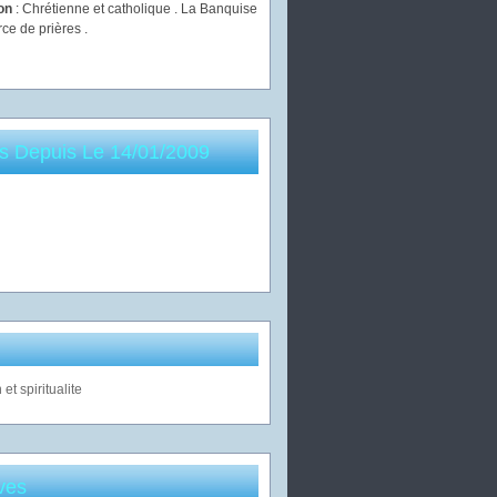
ion
: Chrétienne et catholique . La Banquise
rce de prières .
es Depuis Le 14/01/2009
ves