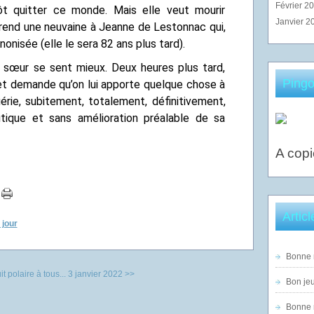
Février 2
tôt quitter ce monde. Mais elle veut mourir
Janvier 2
rend une neuvaine à Jeanne de Lestonnac qui,
onisée (elle le sera 82 ans plus tard).
a sœur se sent mieux. Deux heures plus tard,
Pingo
 et demande qu’on lui apporte quelque chose à
uérie, subitement, totalement, définitivement,
tique et sans amélioration préalable de sa
A copi
Artic
 jour
Bonne n
 polaire à tous...
3 janvier 2022 >>
Bon jeu
Bonne n