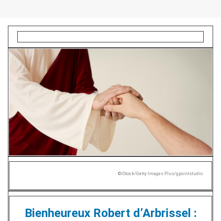
©iStock/Getty Images Plus/gpointstudio
Bienheureux Robert d’Arbrissel :