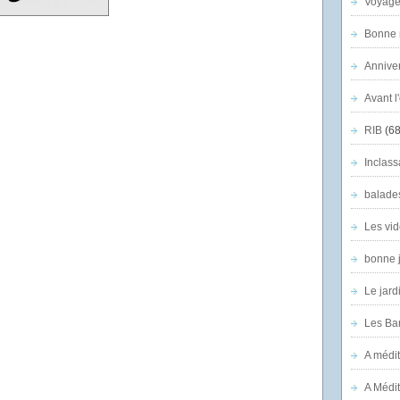
Voyage
Bonne n
Anniver
Avant l
RIB
(68
Inclass
balade
Les vid
bonne 
Le jard
Les Ban
A médit
A Médit