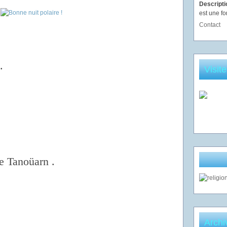
Descript
est une fo
Contact
.
Visit
e Tanoüarn .
Archi