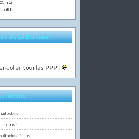
025
(91)
025
(91)
uin De La Banquise
er-coller pour les PPP !
les Récents
uit polaire ...
di à tous !
uit polaire à tous ...