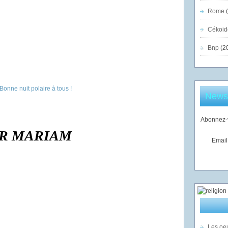
Rome
(
Cékoid
Bnp
(2
Newsl
Abonnez-v
ER MARIAM
Email
Les oeu