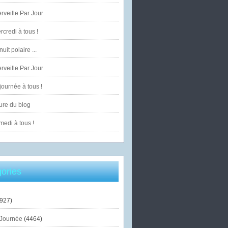
veille Par Jour
credi à tous !
uit polaire ...
veille Par Jour
ournée à tous !
ure du blog
edi à tous !
ories
927)
Journée
(4464)