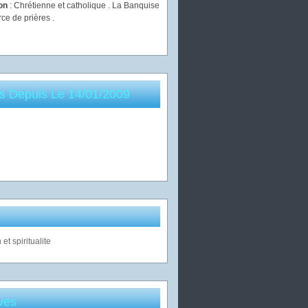
ion
: Chrétienne et catholique . La Banquise
rce de prières .
es Depuis Le 14/01/2009
ves