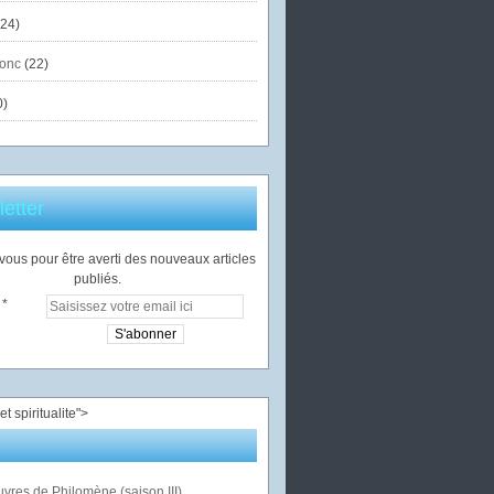
24)
onc
(22)
0)
etter
ous pour être averti des nouveaux articles
publiés.
">
vres de Philomène (saison III)