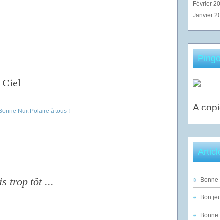
Février 2
Janvier 2
Pingo
 Ciel
A copi
Artic
 trop tôt ...
Bonne n
Bon jeu
Bonne n