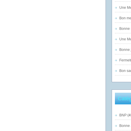
Une Mer
Bon mer
Bonne n
Une Mer
Bonne j
Fermet
Bon sam
Catég
BNP
(4
Bonne 