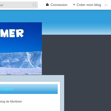
Connexion
+
Créer mon blog
ntation
 blog de Mortimer