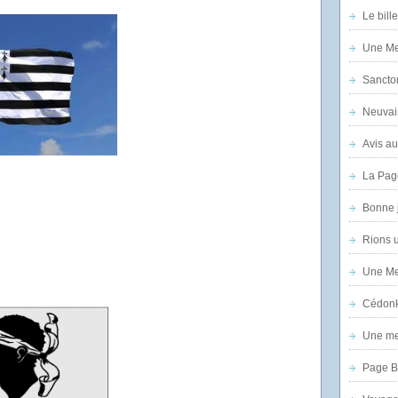
Le bill
Une Mer
Sanctor
Neuvai
Avis au
La Pag
Bonne 
Rions 
Une Mer
Cédon
Une mer
Page B