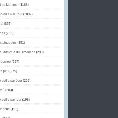
et de Mortimer
(1188)
veille Par Jour
(1032)
al
(857)
nes
(755)
x pingouins
(351)
e Musicale du Dimanche
(298)
journée
(297)
un peu
(275)
veille par Jour
(209)
koù
(203)
veille par jour
(198)
lanche
(191)