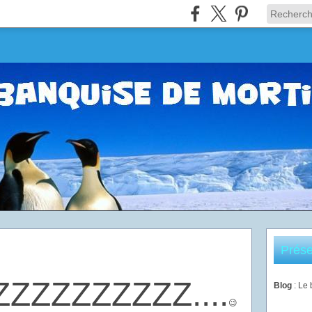
Prése
ZZZZZZZZZ....
Blog
: Le
😉