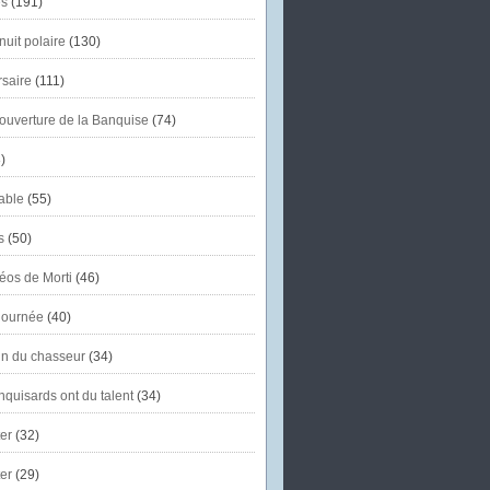
s
(191)
uit polaire
(130)
saire
(111)
'ouverture de la Banquise
(74)
)
able
(55)
s
(50)
éos de Morti
(46)
journée
(40)
in du chasseur
(34)
quisards ont du talent
(34)
er
(32)
er
(29)