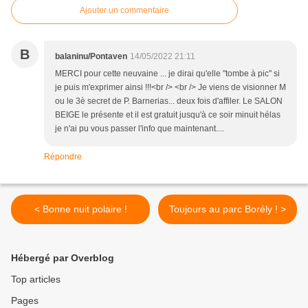
Ajouter un commentaire
B
balaninu/Pontaven
14/05/2022 21:11
MERCI pour cette neuvaine ... je dirai qu'elle "tombe à pic" si
je puis m'exprimer ainsi !!!<br /> <br /> Je viens de visionner M
ou le 3è secret de P. Barnerias... deux fois d'affiler. Le SALON
BEIGE le présente et il est gratuit jusqu'à ce soir minuit hélas
je n'ai pu vous passer l'info que maintenant....
Répondre
< Bonne nuit polaire !
Toujours au parc Borély ! >
Hébergé par Overblog
Top articles
Pages