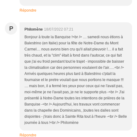
Répondre
P
Philomène
18/07/2022 07:21
Bonjour à toute la Banquise !<br /> .... samedi nous étions à
Balestrino (en Italie) pour la fête de Notre-Dame du Mont
Carmel.... nous avons bien cru qu'il allait pleuvoir !.... il a fait
très chaud, et la "clim" était à fond dans l'autocar, ce qui fait
que j'ai eu froid pendant tout le trajet - impossible de baisser
la climatisation car des personnes voulaient de l'air......<br />
Arrivés quelques heures plus tard à Balestrino c'ptait la
fournaise et le pretre voulait que nous portions le masque !!!
.... mais bon, il a fermé les yeux pour ceux qui ne l'avait pas,
moi-même je ne l'avait pas, je ne le supporte plus -<br /> J'ai
présenté à Notre-Dame toutes les intentions de prières de la
Banquise -<br /> Aujourd'hui, les travaux vont commencer
dans la chapelle des Dominicains, ,toutes les dalles sont
disjointes - j'irais donc à Sainte Rita tout à l'heure -<br /> Belle
journée à tous !<br /> Philomène
Répondre