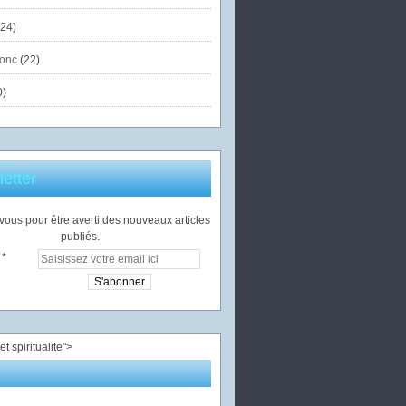
24)
onc
(22)
0)
etter
ous pour être averti des nouveaux articles
publiés.
">