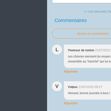
<< Une Merveille Pa
Commentaires
Ajouter un commentaire
L
l'humeur de tonton
21/07/2022
ces chèvres viennent du moyen or
ressemble au "hariché" qui lui 
Répondre
V
Vulpus
21/07/2022 09:27
Veinard, bonne journée à tous !
Répondre