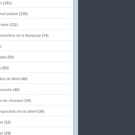
s
(191)
uit polaire
(130)
saire
(111)
'ouverture de la Banquise
(74)
)
able
(55)
s
(50)
éos de Morti
(46)
journée
(40)
in du chasseur
(34)
quisards ont du talent
(34)
er
(32)
er
(29)