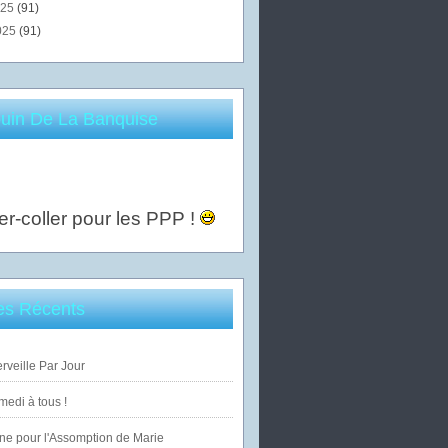
025
(91)
025
(91)
uin De La Banquise
er-coller pour les PPP !
les Récents
veille Par Jour
edi à tous !
ne pour l'Assomption de Marie