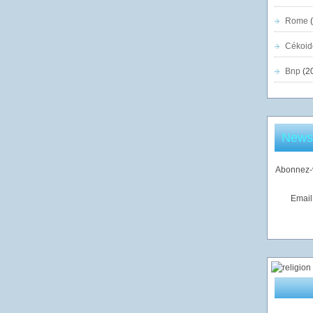
Rome
(
Cékoid
Bnp
(2
Newsl
Abonnez-v
Email