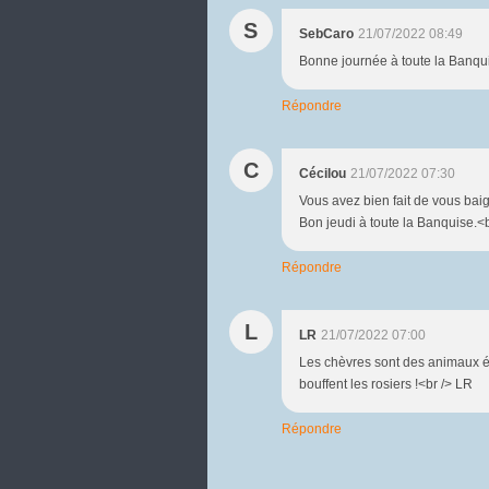
S
SebCaro
21/07/2022 08:49
Bonne journée à toute la Banqui
Répondre
C
Cécilou
21/07/2022 07:30
Vous avez bien fait de vous baig
Bon jeudi à toute la Banquise.<b
Répondre
L
LR
21/07/2022 07:00
Les chèvres sont des animaux é
bouffent les rosiers !<br /> LR
Répondre