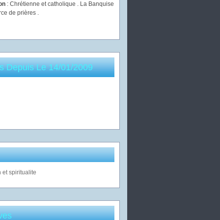
ion
: Chrétienne et catholique . La Banquise
rce de prières .
es Depuis Le 14/01/2009
ves