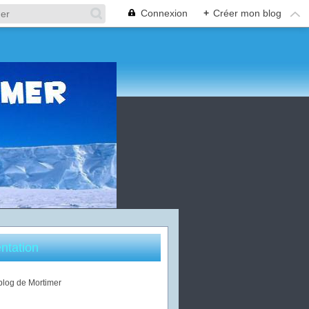
Connexion
+
Créer mon blog
ntation
 blog de Mortimer