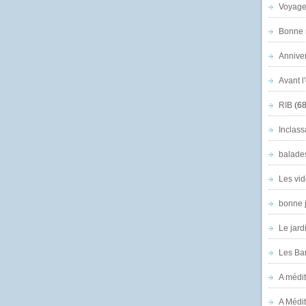
Voyage
Bonne n
Anniver
Avant l
RIB
(68
Inclass
balade
Les vid
bonne 
Le jard
Les Ban
A médit
A Médit