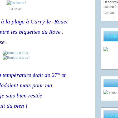
Descript
est une fo
En Corse !
Contact
e à la plage à Carry-le- Rouet
ontré les biquettes du Rove .
Visit
se .
a température était de 27° et
ladaient mais pour ma
 je suis bien restée
it du bien !
Archi