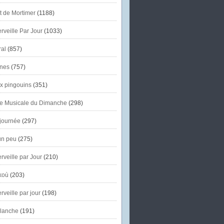
et de Mortimer
(1188)
veille Par Jour
(1033)
al
(857)
nes
(757)
x pingouins
(351)
e Musicale du Dimanche
(298)
journée
(297)
un peu
(275)
veille par Jour
(210)
koù
(203)
veille par jour
(198)
lanche
(191)