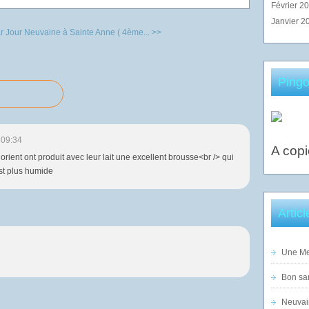
Février 2
Janvier 2
r Jour
Neuvaine à Sainte Anne ( 4ème... >>
Pingo
 09:34
A copi
ient ont produit avec leur lait une excellent brousse<br /> qui
est plus humide
Artic
Une Mer
Bon sam
Neuvai