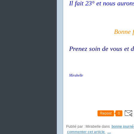
Il fait 23° et nous auron
Bonne f
Prenez soin de vous et d
Mirabelle
Repost
0
Publié par : Mirabelle
dans
bonne journé
commenter cet article
…