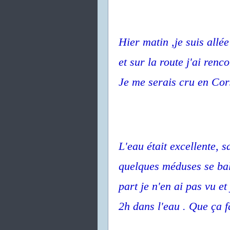
Hier matin ,je suis allé
et sur la route j'ai renc
Je me serais cru en Cor
L'eau était excellente, s
quelques méduses se ba
part je n'en ai pas vu et
2h dans l'eau . Que ça fa