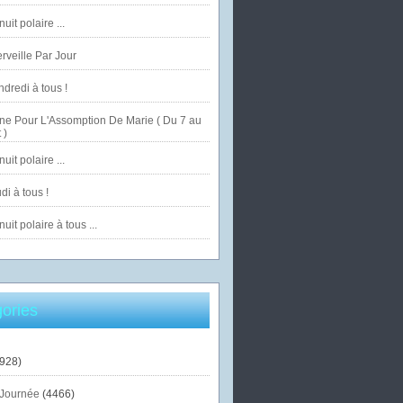
uit polaire ...
veille Par Jour
dredi à tous !
ne Pour L'Assomption De Marie ( Du 7 au
 )
uit polaire ...
di à tous !
uit polaire à tous ...
ories
928)
Journée
(4466)