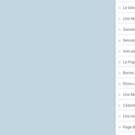
Le bill
Une Mer
Sanctor
Neuvai
Avis au
La Pag
Bonne 
Rions 
Une Mer
Cédon
Une mer
Page B