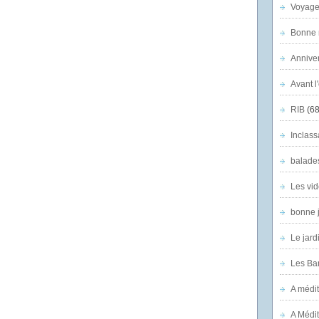
Voyage
Bonne n
Anniver
Avant l
RIB
(68
Inclass
balade
Les vid
bonne 
Le jard
Les Ban
A médit
A Médit