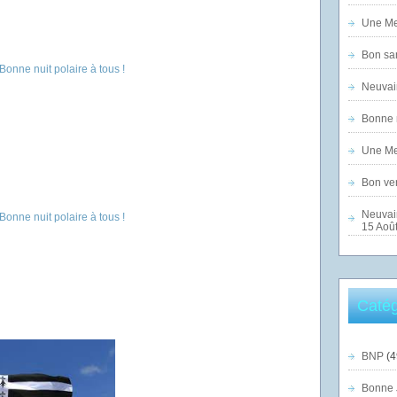
Une Mer
Bon sam
Neuvai
Bonne n
Une Mer
Bon ven
Neuvai
15 Août
Catég
BNP
(4
Bonne 