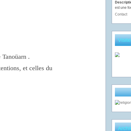
Descript
est une fo
Contact
Visit
e Tanoüarn .
tentions, et celles du
Archi