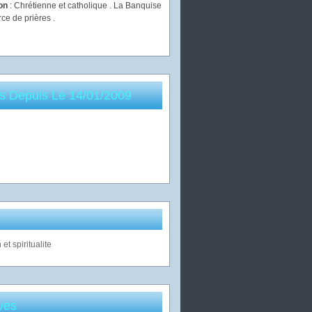
ion
: Chrétienne et catholique . La Banquise
rce de prières .
es Depuis Le 14/01/2009
ves