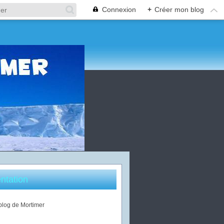
Connexion
+
Créer mon blog
ntation
 blog de Mortimer