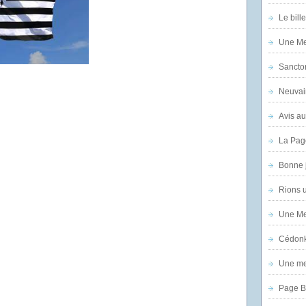
Le bill
Une Mer
Sanctor
Neuvai
Avis au
La Pag
Bonne 
Rions 
Une Mer
Cédon
Une mer
Page B