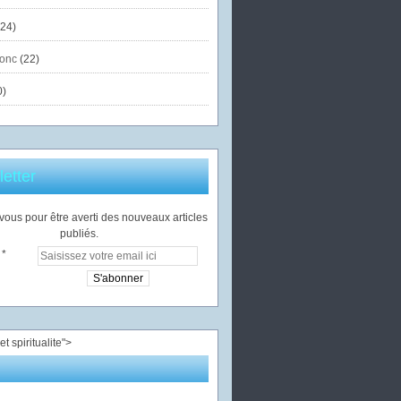
24)
onc
(22)
0)
etter
ous pour être averti des nouveaux articles
publiés.
">