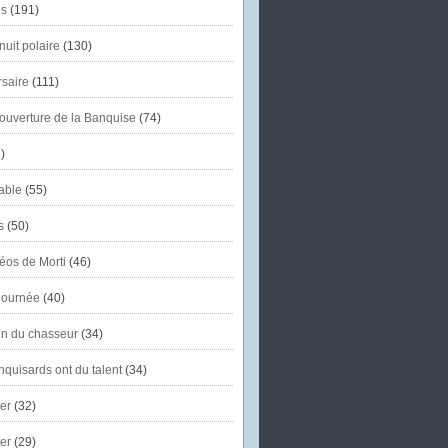
s
(191)
uit polaire
(130)
saire
(111)
'ouverture de la Banquise
(74)
)
able
(55)
s
(50)
éos de Morti
(46)
journée
(40)
in du chasseur
(34)
quisards ont du talent
(34)
er
(32)
er
(29)