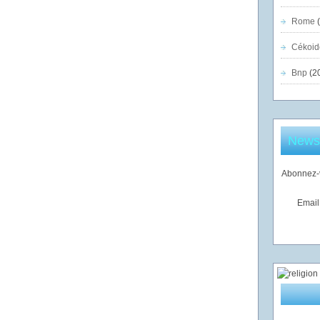
Rome
(
Cékoid
Bnp
(2
Newsl
Abonnez-v
Email