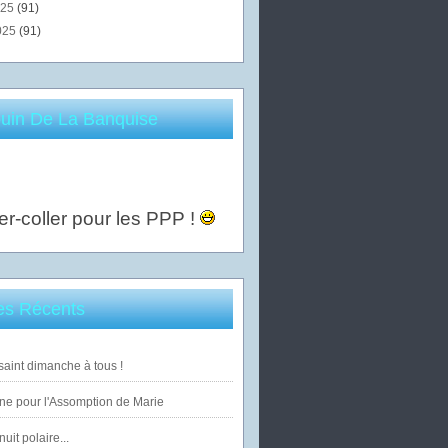
025
(91)
025
(91)
uin De La Banquise
er-coller pour les PPP !
les Récents
saint dimanche à tous !
ne pour l'Assomption de Marie
uit polaire...