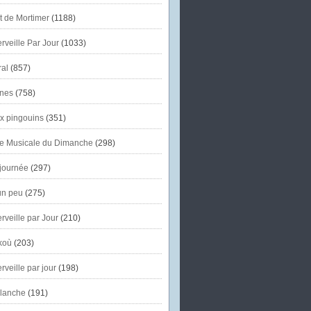
et de Mortimer
(1188)
veille Par Jour
(1033)
al
(857)
nes
(758)
x pingouins
(351)
e Musicale du Dimanche
(298)
journée
(297)
un peu
(275)
veille par Jour
(210)
koù
(203)
veille par jour
(198)
lanche
(191)