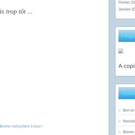
Février 2
Janvier 2
 trop tôt ...
Pingo
A copi
Artic
Bon et 
Neuvai
Bonne n