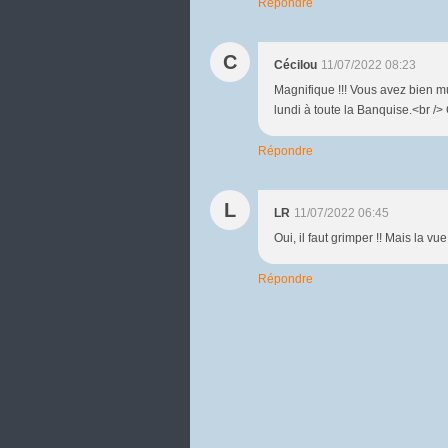
Répondre
C
Cécilou
11/07/2022 08:23
Magnifique !!! Vous avez bien mu
lundi à toute la Banquise.<br />
Répondre
L
LR
11/07/2022 06:45
Oui, il faut grimper !! Mais la v
Répondre