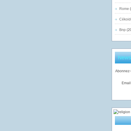
Rome
(
Cékoid
Bnp
(2
Newsl
Abonnez-v
Email