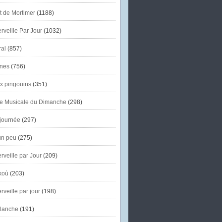
et de Mortimer
(1188)
veille Par Jour
(1032)
al
(857)
nes
(756)
x pingouins
(351)
e Musicale du Dimanche
(298)
journée
(297)
un peu
(275)
veille par Jour
(209)
koù
(203)
veille par jour
(198)
lanche
(191)