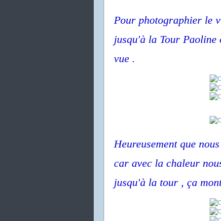
Pour photographier le v
jusqu'à la Tour Paoline
vue .
Heureusement que nous ét
car avec la chaleur nous
jusqu'à la tour , ça mont