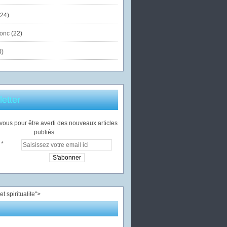
24)
onc
(22)
0)
etter
ous pour être averti des nouveaux articles
publiés.
">