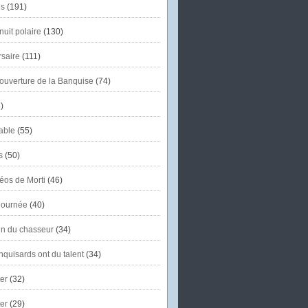
s
(191)
uit polaire
(130)
saire
(111)
'ouverture de la Banquise
(74)
)
able
(55)
s
(50)
éos de Morti
(46)
journée
(40)
in du chasseur
(34)
quisards ont du talent
(34)
er
(32)
er
(29)