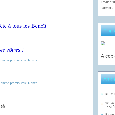
Février 2
Janvier 2
te à tous les Benoît !
Pingo
es vôtres !
A copi
Artic
Bon ven
Neuvai
15 Août
Bonne n