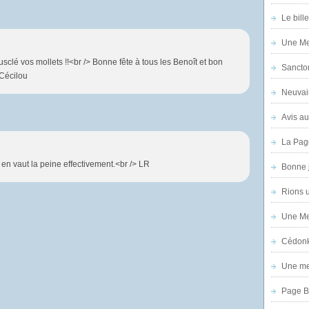
Le bill
Une Mer
sclé vos mollets !!<br /> Bonne fête à tous les Benoît et bon
Sanctor
 Cécilou
Neuvai
Avis au
La Pag
ue en vaut la peine effectivement.<br /> LR
Bonne 
Rions 
Une Mer
Cédon
Une mer
Page B