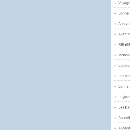
Voyage
Bonne n
Anniver
Avant l
RIB
(68
Inclass
balade
Les vid
bonne 
Le jard
Les Ban
A médit
A Médit