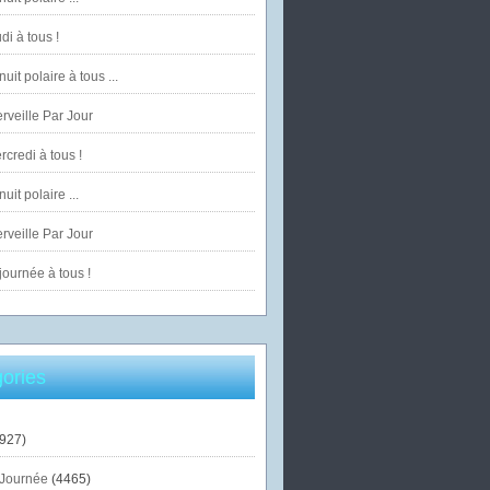
di à tous !
uit polaire à tous ...
veille Par Jour
credi à tous !
uit polaire ...
veille Par Jour
ournée à tous !
ories
927)
Journée
(4465)