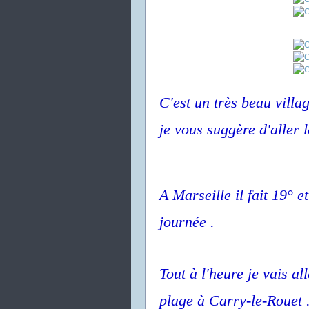
C'est un très beau villa
je vous suggère d'aller le
A Marseille il fait 19° 
journée .
Tout à l'heure je vais al
plage à Carry-le-Rouet .