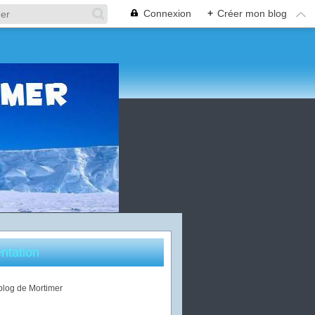
Connexion
+
Créer mon blog
ntation
 blog de Mortimer