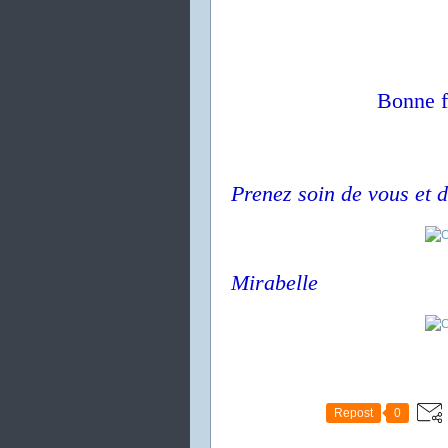
Bonne fê
Prenez soin de vous et d
Mirabelle
Repost
0