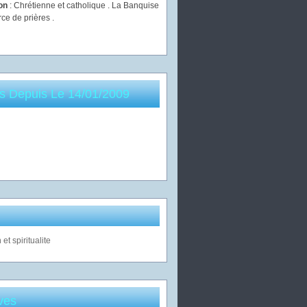
ion
: Chrétienne et catholique . La Banquise
rce de prières .
es Depuis Le 14/01/2009
ves