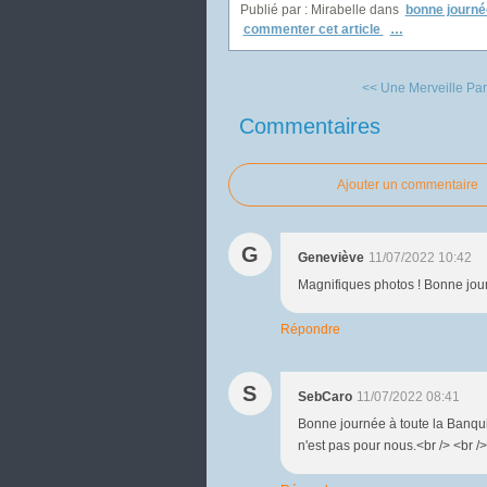
Publié par : Mirabelle
dans
bonne journé
commenter cet article
…
<< Une Merveille Par
Commentaires
Ajouter un commentaire
G
Geneviève
11/07/2022 10:42
Magnifiques photos ! Bonne jour
Répondre
S
SebCaro
11/07/2022 08:41
Bonne journée à toute la Banqui
n'est pas pour nous.<br /> <br /