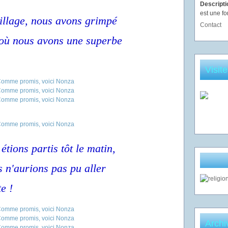
Descript
est une fo
illage, nous avons grimpé
Contact
 où nous avons une superbe
Visit
ions partis tôt le matin,
 n'aurions pas pu aller
e !
Archi