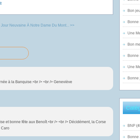
e
Bon jeu
Bonne n
 Jour
Neuvaine À Notre Dame Du Mont... >>
Une Mer
Bon mer
Bonne n
Une Mer
Bonne j
née à la Banquise.<br /> <br /> Geneviève
Catég
se et bonne fête aux Benoît.<br /> <br /> Décidément, la Corse
BNP
(4
> Caro
Bonne 