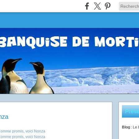
Prése
nza
Blog
: Le