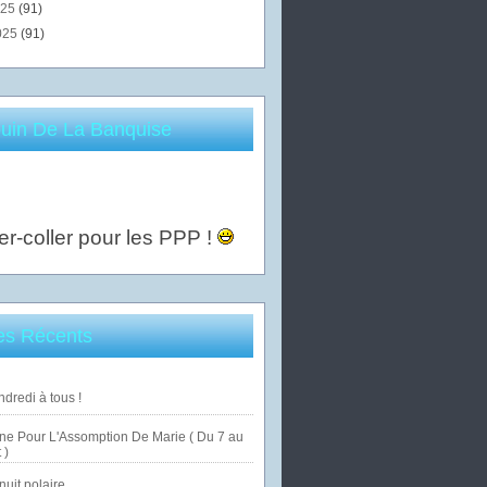
025
(91)
025
(91)
uin De La Banquise
er-coller pour les PPP !
les Récents
dredi à tous !
ne Pour L'Assomption De Marie ( Du 7 au
 )
uit polaire ...