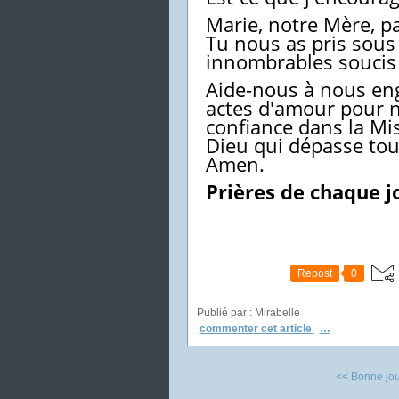
Marie, notre Mère, pa
Tu nous as pris sous
innombrables souci
Aide-nous à nous eng
actes d'amour pour n
confiance dans la Mi
Dieu qui dépasse to
Amen.
Prières de chaque j
Repost
0
Publié par : Mirabelle
commenter cet article
…
<< Bonne jou