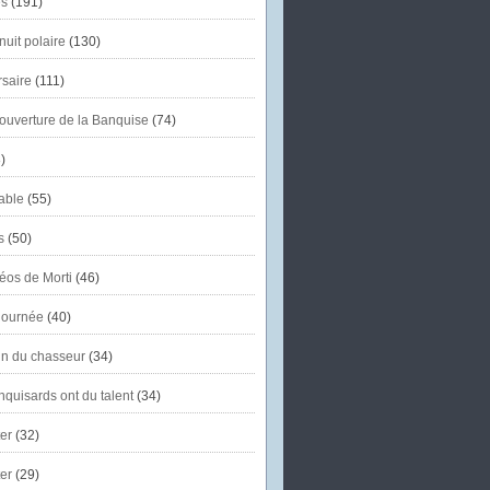
s
(191)
uit polaire
(130)
saire
(111)
'ouverture de la Banquise
(74)
)
able
(55)
s
(50)
éos de Morti
(46)
journée
(40)
in du chasseur
(34)
quisards ont du talent
(34)
er
(32)
er
(29)