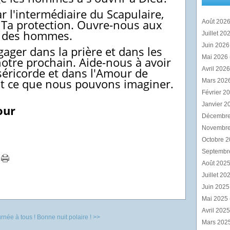
r l'intermédiaire du Scapulaire,
 Ta protection. Ouvre-nous aux
Août 202
s des hommes.
Juillet 20
Juin 202
ager dans la prière et dans les
Mai 2026
otre prochain. Aide-nous à avoir
séricorde et dans l'Amour de
Avril 202
ut ce que nous pouvons imaginer.
Mars 202
Février 2
Janvier 2
our
Décembr
Novembr
Octobre 
Septembr
Août 202
Juillet 20
Juin 202
Mai 2025
Avril 202
rnée à tous !
Bonne nuit polaire ! >>
Mars 202