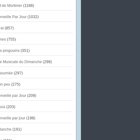
et de Mortimer
(1188)
veille Par Jour
(1032)
al
(857)
nes
(755)
x pingouins
(351)
e Musicale du Dimanche
(298)
journée
(297)
un peu
(275)
veille par Jour
(209)
koù
(203)
veille par jour
(198)
lanche
(191)