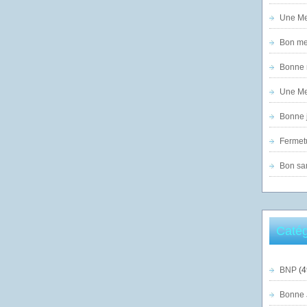
Une Mer
Bon mer
Bonne n
Une Mer
Bonne j
Fermet
Bon sam
Catég
BNP
(4
Bonne 