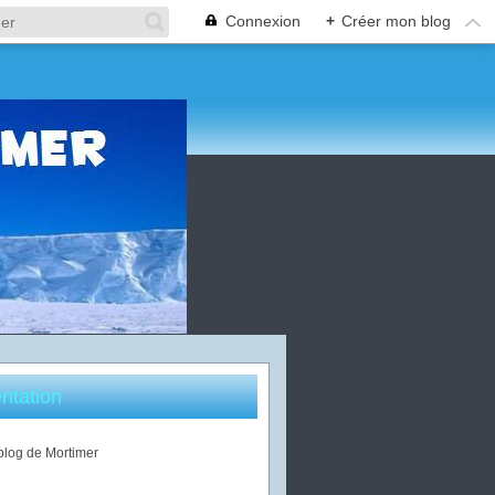
Connexion
+
Créer mon blog
ntation
 blog de Mortimer