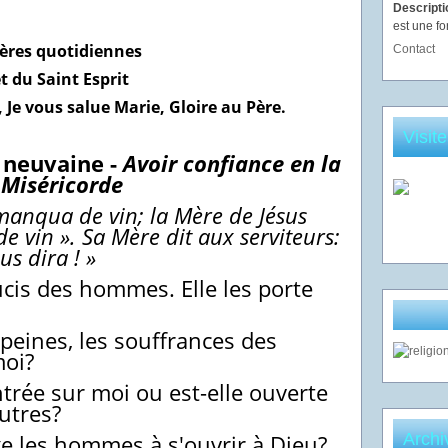
Descript
est une fo
ières quotidiennes
Contact
t du Saint Esprit
, Je vous salue Marie, Gloire au Père.
Visit
 neuvaine -
Avoir confiance en la
Miséricorde
manqua de vin; la Mère de Jésus
 de vin ». Sa Mère dit aux serviteurs:
us dira ! »
ucis des hommes. Elle les porte
 peines, les souffrances des
oi?
ntrée sur moi ou est-elle ouverte
utres?
ge les hommes à s'ouvrir à Dieu?
Archi