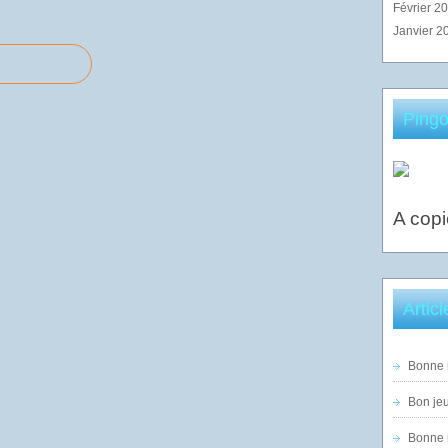
Février 2
Janvier 2
Pingo
A copi
Artic
Bonne n
Bon jeu
Bonne n