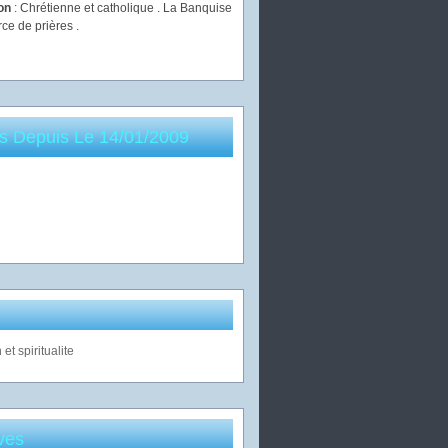
ion
: Chrétienne et catholique . La Banquise
rce de prières .
es Depuis Le 14/01/2009
ves