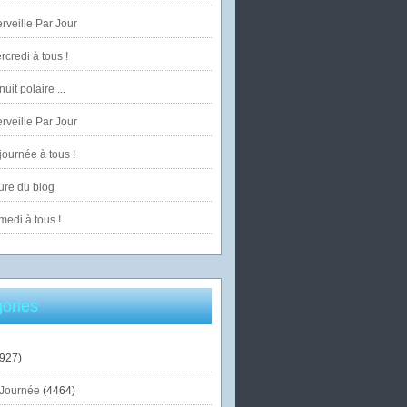
veille Par Jour
credi à tous !
uit polaire ...
veille Par Jour
ournée à tous !
ure du blog
edi à tous !
ories
927)
Journée
(4464)