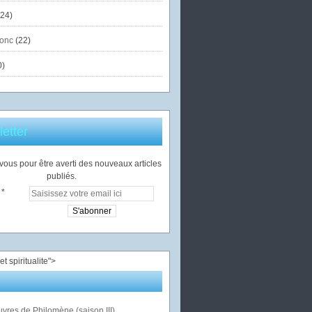
24)
onc
(22)
0)
etter
ous pour être averti des nouveaux articles
publiés.
">
vres de Philomène (saison III)