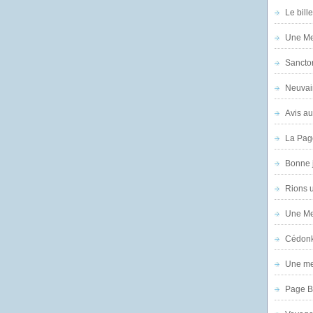
Le bill
Une Mer
Sanctor
Neuvai
Avis au
La Pag
Bonne 
Rions 
Une Mer
Cédon
Une mer
Page B