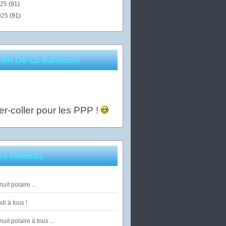
025
(91)
025
(91)
uin De La Banquise
er-coller pour les PPP !
les Récents
uit polaire ...
di à tous !
uit polaire à tous ...