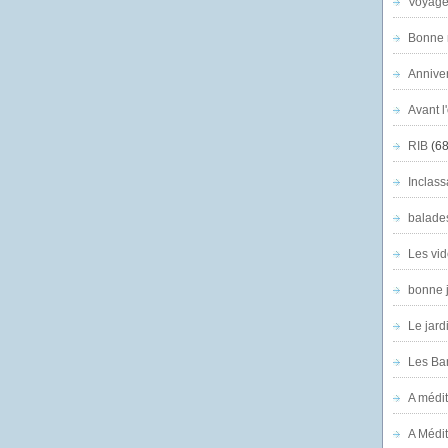
Voyage
Bonne n
Anniver
Avant l
RIB
(68
Inclass
balade
Les vid
bonne 
Le jard
Les Ban
A médit
A Médit