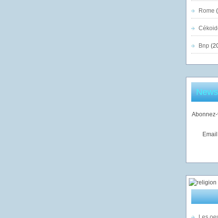
Rome
(
Cékoid
Bnp
(2
Newsl
Abonnez-v
Email
Les oeu