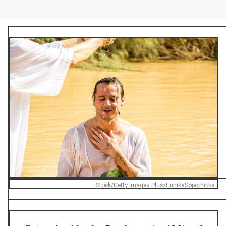
iStock/Getty Images Plus/EunikaSopotnicka