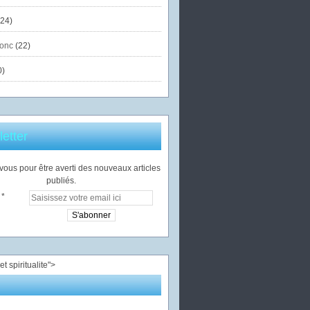
24)
onc
(22)
0)
etter
ous pour être averti des nouveaux articles
publiés.
">