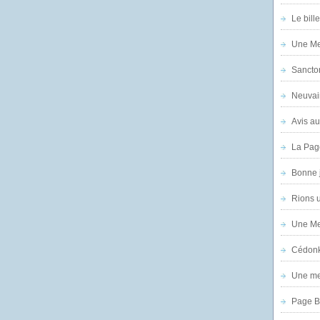
Le bill
Une Mer
Sanctor
Neuvai
Avis au
La Pag
Bonne 
Rions 
Une Mer
Cédon
Une mer
Page B