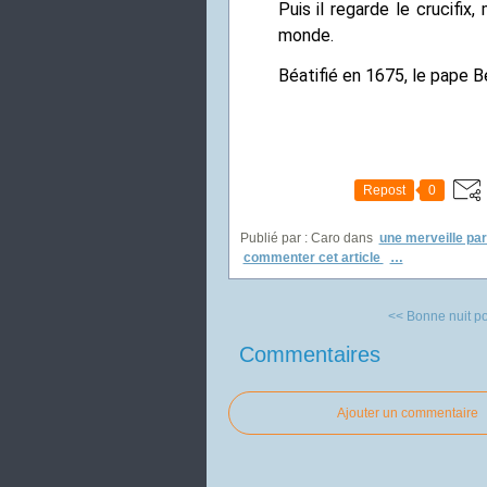
Puis il regarde le crucifix,
monde.
Béatifié en 1675, le pape B
Repost
0
Publié par : Caro
dans
une merveille par
commenter cet article
…
<< Bonne nuit pol
Commentaires
Ajouter un commentaire