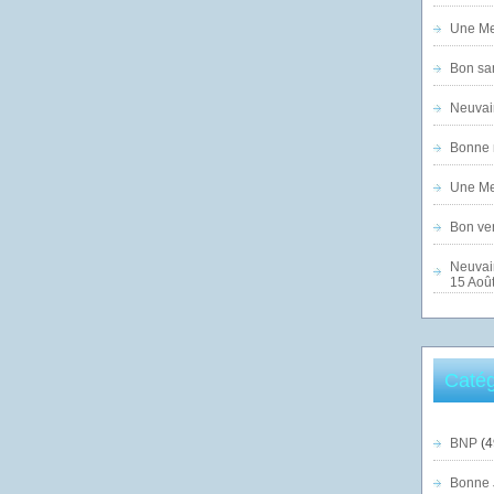
Une Mer
Bon sam
Neuvai
Bonne n
Une Mer
Bon ven
Neuvai
15 Août
Catég
BNP
(4
Bonne 