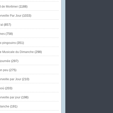
et de Mortimer
(1188)
veille Par Jour
(1033)
al
(857)
nes
(758)
x pingouins
(351)
e Musicale du Dimanche
(298)
journée
(297)
un peu
(275)
veille par Jour
(210)
koù
(203)
veille par jour
(198)
lanche
(191)