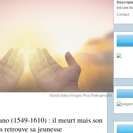
Descript
est une fo
Contact
Visit
iStock/Getty Images Plus/thekopmylife
ano (1549-1610) : il meurt mais son
s retrouve sa jeunesse
Archi