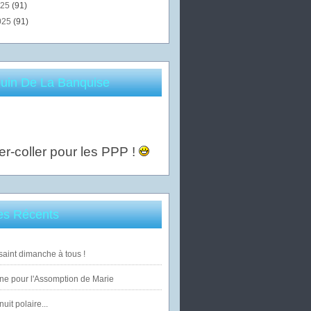
025
(91)
025
(91)
uin De La Banquise
er-coller pour les PPP !
les Récents
saint dimanche à tous !
ne pour l'Assomption de Marie
uit polaire...