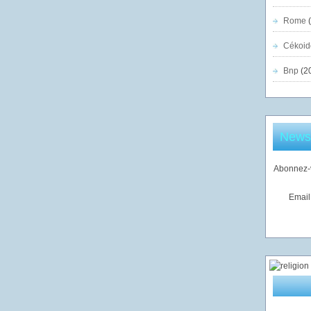
Rome
(
Cékoid
Bnp
(2
Newsl
Abonnez-v
Email