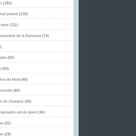
s
(191)
uit polaire
(130)
saire
(111)
'ouverture de la Banquise
(74)
)
able
(55)
s
(50)
éos de Morti
(46)
journée
(40)
in du chasseur
(34)
quisards ont du talent
(34)
er
(32)
er
(29)