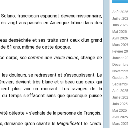
Août 202
s Solano, franciscain espagnol, devenu missionnaire,
Juillet 20
près vingt ans passés en Amérique latine dans des
Juin 202
Mai 2026
Avril 202
peau desséchée et ses traits sont ceux d’un grand
Mars 202
e de 61 ans, même de cette époque.
Février 2
ce corps,
sec comme une vieille racine
, change de
Janvier 2
Décembr
Novembr
 les douleurs, se redressent et s’assouplissent. Le
Octobre 
péruvien, devient très blanc et si beau que ceux qui
Septembr
oient plus voir un mourant. Les ravages de la
Août 202
s du temps s’effacent sans que quiconque puisse
Juillet 20
Juin 202
Mai 2025
avité céleste » s’exhale de la personne de François.
Avril 202
eux, demande qu’on chante le
Magnificat
et le
Credo
.
Mars 202