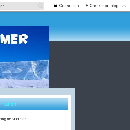
Connexion
+
Créer mon blog
ntation
 blog de Mortimer