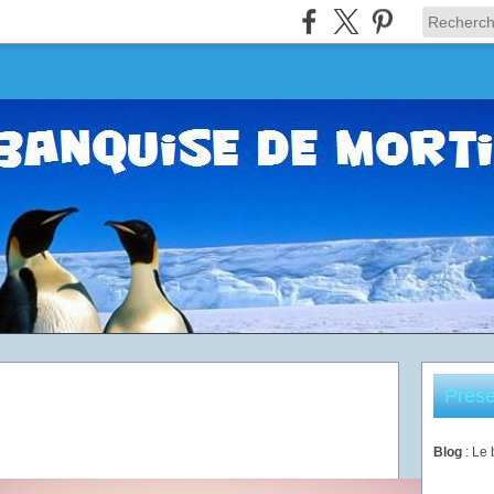
Prése
Blog
: Le