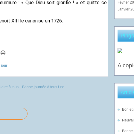
 murmure : « Que Dieu soit glorifié ! » et quitte ce
Février 2
Janvier 2
enoît XIII le canonise en 1726.
Pingo
A copi
 jour
aire à tous...
Bonne journée à tous ! >>
Artic
Bon et 
Neuvai
Bonne n