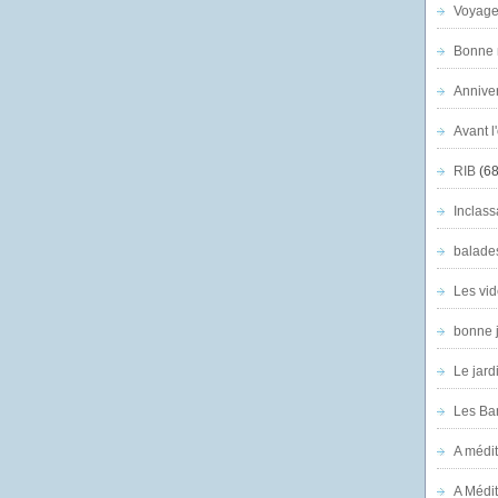
Voyage
Bonne n
Anniver
Avant l
RIB
(68
Inclass
balade
Les vid
bonne 
Le jard
Les Ban
A médit
A Médit