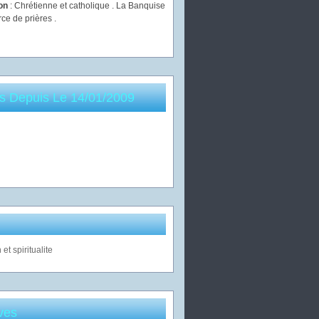
ion
: Chrétienne et catholique . La Banquise
rce de prières .
es Depuis Le 14/01/2009
ves