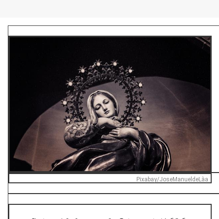
Pixabay/JoseManueldeLàa