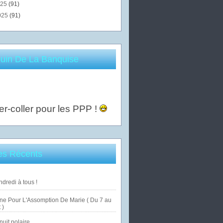
025
(91)
025
(91)
uin De La Banquise
er-coller pour les PPP !
les Récents
dredi à tous !
ne Pour L'Assomption De Marie ( Du 7 au
 )
uit polaire ...