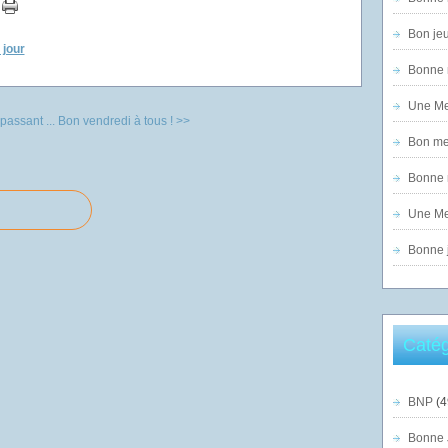
Bon jeu
 jour
Bonne n
Une Mer
passant ...
Bon vendredi à tous ! >>
Bon mer
Bonne n
Une Mer
Bonne j
Catég
BNP
(4
Bonne 