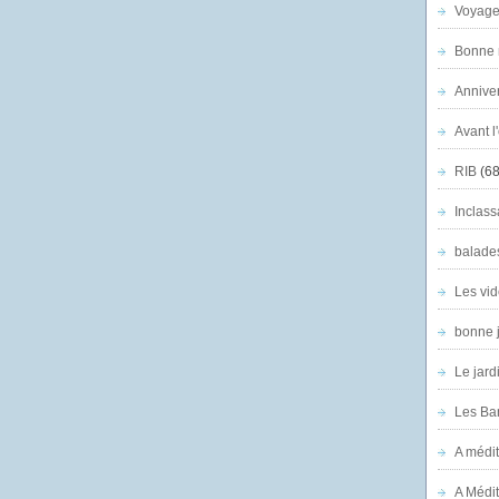
Voyage
Bonne n
Anniver
Avant l
RIB
(68
Inclass
balade
Les vid
bonne 
Le jard
Les Ban
A médit
A Médit