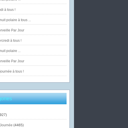
di à tous !
uit polaire à tous ...
veille Par Jour
credi à tous !
uit polaire ...
veille Par Jour
ournée à tous !
ories
927)
Journée
(4465)