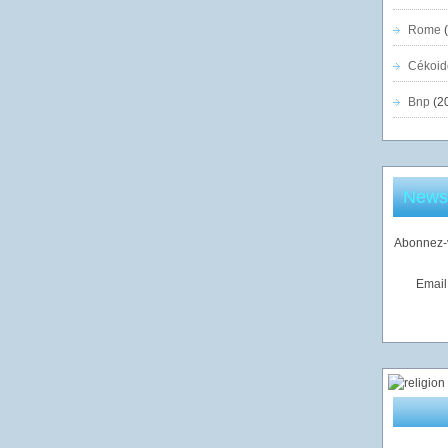
Rome
(
Cékoid
Bnp
(2
Newsl
Abonnez-v
Email