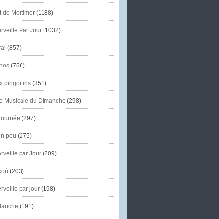
et de Mortimer
(1188)
veille Par Jour
(1032)
al
(857)
nes
(756)
x pingouins
(351)
e Musicale du Dimanche
(298)
journée
(297)
un peu
(275)
veille par Jour
(209)
koù
(203)
veille par jour
(198)
lanche
(191)