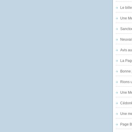
Le bill
Une Mer
Sanctor
Neuvai
Avis au
La Pag
Bonne 
Rions 
Une Mer
Cédon
Une mer
Page B