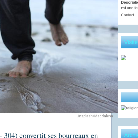
Descript
est une fo
Contact
Visit
Unsplash/Magdalena
+ 304) convertit ses bourreaux en
Archi