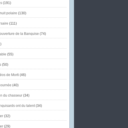
s
(191)
uit polaire
(130)
saire
(111)
'ouverture de la Banquise
(74)
)
able
(55)
s
(50)
éos de Morti
(46)
journée
(40)
in du chasseur
(34)
quisards ont du talent
(34)
er
(32)
er
(29)