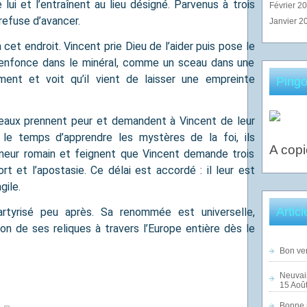
lui et l’entraînent au lieu désigné. Parvenus à trois
Février 2
refuse d’avancer.
Janvier 2
cet endroit. Vincent prie Dieu de l’aider puis pose le
i s’enfonce dans le minéral, comme un sceau dans une
ement et voit qu’il vient de laisser une empreinte
Pingo
reaux prennent peur et demandent à Vincent de leur
 le temps d’apprendre les mystères de la foi, ils
A copi
neur romain et feignent que Vincent demande trois
ort et l’apostasie. Ce délai est accordé : il leur est
gile.
Artic
rtyrisé peu après. Sa renommée est universelle,
n de ses reliques à travers l’Europe entière dès le
Bon ven
Neuvai
15 Août
Bonne n