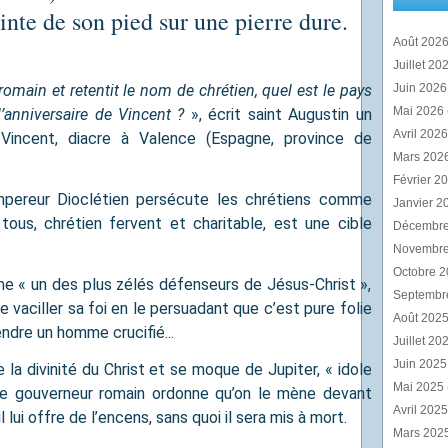
nte de son pied sur une pierre dure.
Août 202
Juillet 20
romain et retentit le nom de chrétien, quel est le pays
Juin 202
Mai 2026
l’anniversaire de Vincent ?
», écrit saint Augustin un
Avril 202
Vincent, diacre à Valence (Espagne, province de
Mars 202
Février 2
empereur Dioclétien persécute les chrétiens comme
Janvier 2
 tous, chrétien fervent et charitable, est une cible
Décembr
Novembr
Octobre 
me « un des plus zélés défenseurs de Jésus-Christ »,
Septembr
 vaciller sa foi en le persuadant que c’est pure folie
Août 202
ndre un homme crucifié...
Juillet 20
Juin 202
la divinité du Christ et se moque de Jupiter, « idole
Mai 2025
Le gouverneur romain ordonne qu’on le mène devant
Avril 202
l lui offre de l’encens, sans quoi il sera mis à mort.
Mars 202