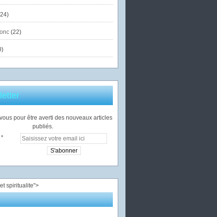
24)
onc
(22)
0)
etter
ous pour être averti des nouveaux articles
publiés.
">