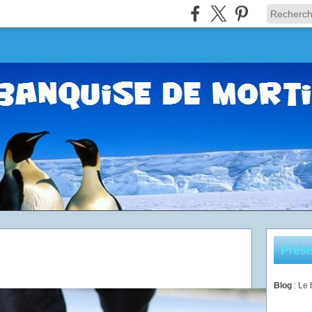
Prése
Blog
: Le