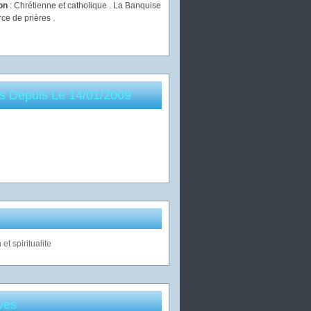
ion
: Chrétienne et catholique . La Banquise
rce de prières .
es Depuis Le 14/01/2009
ves