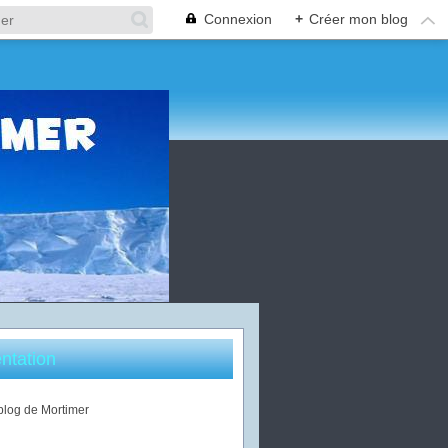
Connexion
+
Créer mon blog
ntation
 blog de Mortimer