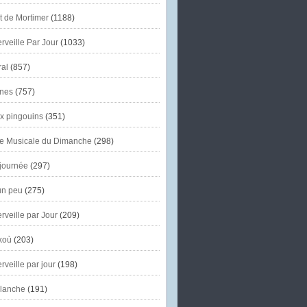
et de Mortimer
(1188)
veille Par Jour
(1033)
al
(857)
nes
(757)
x pingouins
(351)
e Musicale du Dimanche
(298)
journée
(297)
un peu
(275)
veille par Jour
(209)
koù
(203)
veille par jour
(198)
lanche
(191)