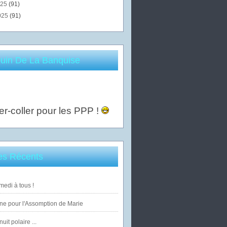
025
(91)
025
(91)
uin De La Banquise
er-coller pour les PPP !
les Récents
edi à tous !
ne pour l'Assomption de Marie
uit polaire ...