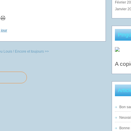
Février 2
Janvier 2
 jour
Pingo
u Louis !
Encore et toujours >>
A copi
Artic
Bon sam
Neuvai
Bonne n