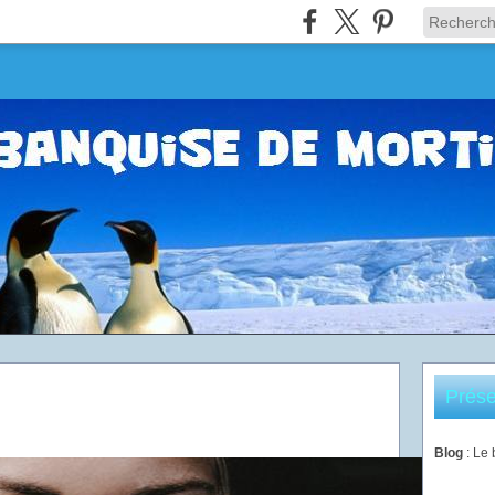
Prése
Blog
: Le