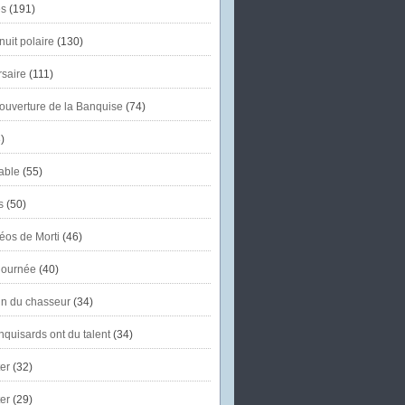
s
(191)
uit polaire
(130)
saire
(111)
'ouverture de la Banquise
(74)
)
able
(55)
s
(50)
éos de Morti
(46)
journée
(40)
in du chasseur
(34)
quisards ont du talent
(34)
er
(32)
er
(29)