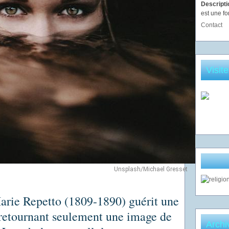
Descript
est une fo
Contact
Visit
Unsplash/Michael Gresset
rie Repetto (1809-1890) guérit une
retournant seulement une image de
Archi