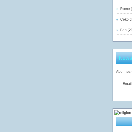
Rome
(
Cékoid
Bnp
(2
Newsl
Abonnez-v
Email