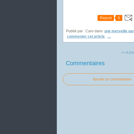
Repost
0
Publié par : Caro
dans
une merveille par
commenter cet article
…
<< A Die
Commentaires
Ajouter un commentaire