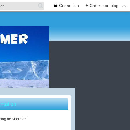
Connexion
+
Créer mon blog
ntation
 blog de Mortimer