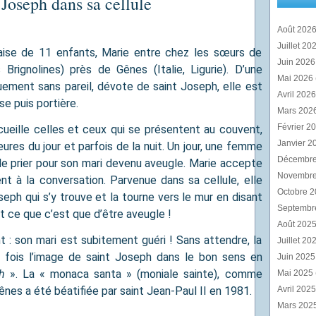
 Joseph dans sa cellule
Août 202
Juillet 20
aise de 11 enfants, Marie entre chez les sœurs de
Juin 202
rignolines) près de Gênes (Italie, Ligurie). D’une
Mai 2026
uement sans pareil, dévote de saint Joseph, elle est
Avril 202
se puis portière.
Mars 202
Février 2
cueille celles et ceux qui se présentent au couvent,
Janvier 2
eures du jour et parfois de la nuit. Un jour, une femme
Décembr
e prier pour son mari devenu aveugle. Marie accepte
Novembr
t à la conversation. Parvenue dans sa cellule, elle
Octobre 
eph qui s’y trouve et la tourne vers le mur en disant
Septembr
nt ce que c’est que d’être aveugle !
Août 202
t : son mari est subitement guéri ! Sans attendre, la
Juillet 20
 fois l’image de saint Joseph dans le bon sens en
Juin 202
h
». La « monaca santa » (moniale sainte), comme
Mai 2025
ênes a été béatifiée par saint Jean-Paul II en 1981.
Avril 202
Mars 202