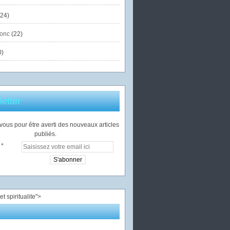
24)
onc
(22)
0)
etter
ous pour être averti des nouveaux articles
publiés.
">