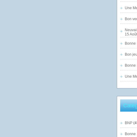
Une Mer
Bon ven
Neuvai
15 Août
Bonne n
Bon jeu
Bonne n
Une Mer
Catég
BNP
(4
Bonne 