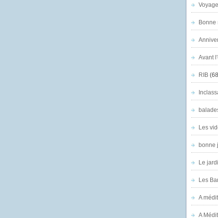
Voyage
Bonne n
Anniver
Avant l
RIB
(68
Inclass
balade
Les vid
bonne 
Le jard
Les Ban
A médit
A Médit