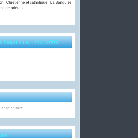
ion
: Chrétienne et catholique . La Banquise
rce de prières .
es Depuis Le 14/01/2009
ves