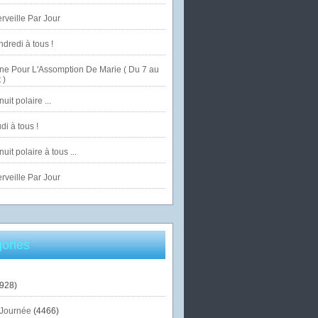
veille Par Jour
dredi à tous !
ne Pour L'Assomption De Marie ( Du 7 au
 )
uit polaire ...
di à tous !
uit polaire à tous ...
veille Par Jour
ories
928)
Journée
(4466)