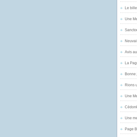
Le bill
Une Mer
Sanctor
Neuvai
Avis au
La Pag
Bonne 
Rions 
Une Mer
Cédon
Une mer
Page B