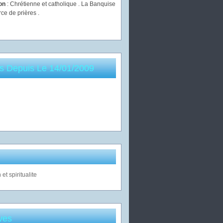
ion
: Chrétienne et catholique . La Banquise
rce de prières .
es Depuis Le 14/01/2009
ves