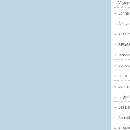
Voyage
Bonne n
Anniver
Avant l
RIB
(68
Inclass
balade
Les vid
bonne 
Le jard
Les Ban
A médit
A Médit