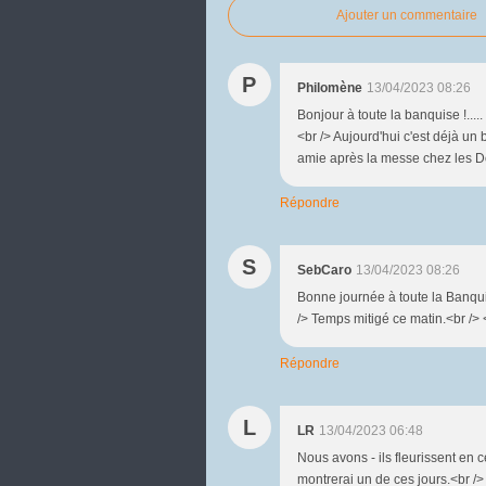
Ajouter un commentaire
P
Philomène
13/04/2023 08:26
Bonjour à toute la banquise !.....
<br /> Aujourd'hui c'est déjà un b
amie après la messe chez les Do
Répondre
S
SebCaro
13/04/2023 08:26
Bonne journée à toute la Banquise
/> Temps mitigé ce matin.<br /> 
Répondre
L
LR
13/04/2023 06:48
Nous avons - ils fleurissent en 
montrerai un de ces jours.<br /