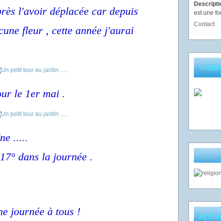
Descript
près l'avoir déplacée car depuis
est une fo
Contact
cune fleur , cette année j'aurai
Visit
ur le 1er mai .
ne .....
 17° dans la journée .
e journée à tous !
Archi