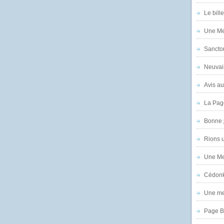
Le bill
Une Mer
Sanctor
Neuvai
Avis au
La Pag
Bonne 
Rions 
Une Mer
Cédon
Une mer
Page B