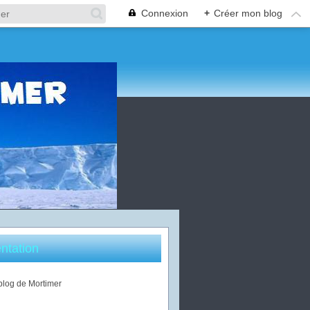
Connexion
+
Créer mon blog
ntation
 blog de Mortimer