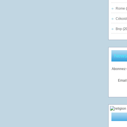
Rome
(
Cékoid
Bnp
(2
Newsl
Abonnez-v
Email