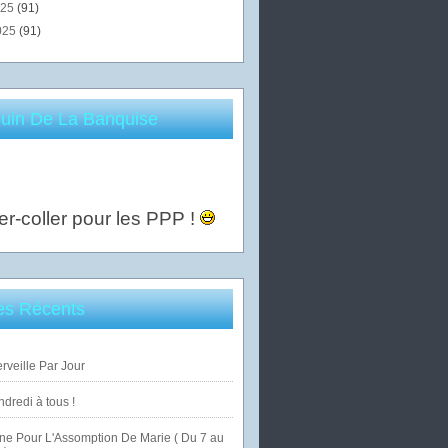
025
(91)
025
(91)
uin De La Banquise
er-coller pour les PPP !
les Récents
veille Par Jour
dredi à tous !
ne Pour L'Assomption De Marie ( Du 7 au