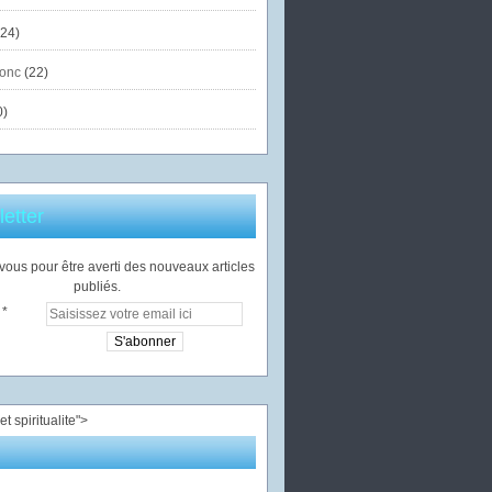
24)
onc
(22)
0)
etter
ous pour être averti des nouveaux articles
publiés.
">