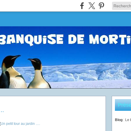
Prése
..
Blog
: Le