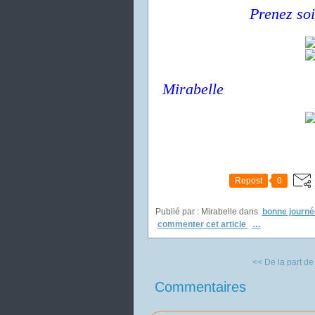
Prenez soi
Mirabelle
Repost
0
Publié par : Mirabelle
dans
bonne journé
commenter cet article
…
<< De la part de
Commentaires