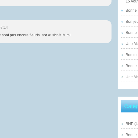
15 Août
Bonne n
Bon jeu
07:14
Bonne n
 sont pas encore fleuris .<br /> <br /> Mimi
Une Mer
Bon mer
Bonne n
Une Mer
Catég
BNP
(4
Bonne 