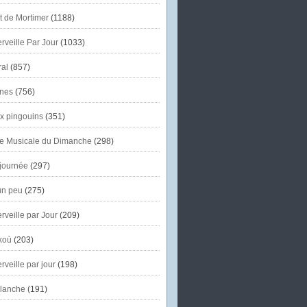
et de Mortimer
(1188)
veille Par Jour
(1033)
al
(857)
nes
(756)
x pingouins
(351)
e Musicale du Dimanche
(298)
journée
(297)
un peu
(275)
veille par Jour
(209)
koù
(203)
veille par jour
(198)
lanche
(191)