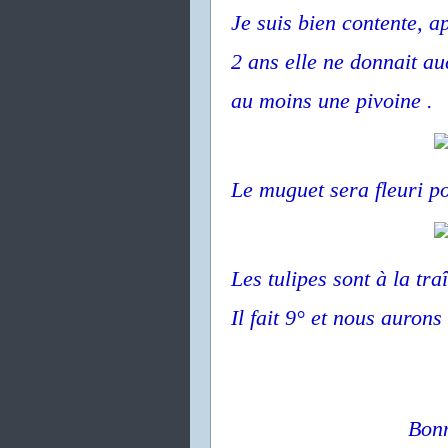
Je suis bien contente, a
2 ans elle ne donnait au
au moins une pivoine .
Le muguet sera fleuri po
Les tulipes sont à la traî
Il fait 9° et nous aurons
Bonn