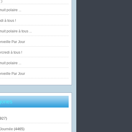
 )
uit polaire ...
di à tous !
uit polaire à tous ...
veille Par Jour
credi à tous !
uit polaire ...
veille Par Jour
ories
927)
Journée
(4465)