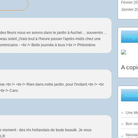
Février 2
Janvier 2
 des fleurs nous en avions dans le jardin à Auchel.... souvenirs ...
Pingo
eau soleil, j'irais tout à l'heure passer l'après-midis chez une
minicains - <br /> Belle journée à tous !<br /> Philomène
A copi
.<br /> <br /> Rien dans notre jardin, pour l'instant.<br /> <br
<br /> Caro.
Artic
Une Mer
Bon ven
ce moment - des iris hollandais de toute beauté. Je vous
Neuvai
> LR