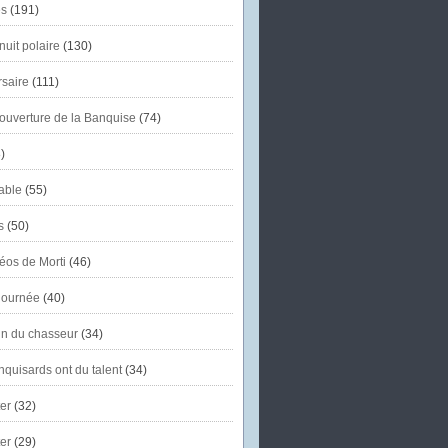
s
(191)
uit polaire
(130)
saire
(111)
'ouverture de la Banquise
(74)
)
able
(55)
s
(50)
éos de Morti
(46)
journée
(40)
in du chasseur
(34)
quisards ont du talent
(34)
er
(32)
er
(29)