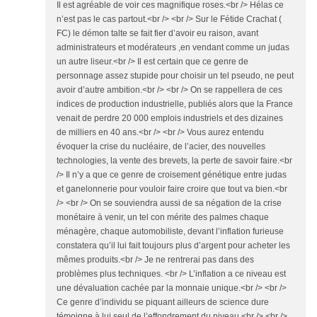
Il est agréable de voir ces magnifique roses.<br /> Hélas ce
n’est pas le cas partout.<br /> <br /> Sur le Fétide Crachat (
FC) le démon talte se fait fier d’avoir eu raison, avant
administrateurs et modérateurs ,en vendant comme un judas
un autre liseur.<br /> Il est certain que ce genre de
personnage assez stupide pour choisir un tel pseudo, ne peut
avoir d’autre ambition.<br /> <br /> On se rappellera de ces
indices de production industrielle, publiés alors que la France
venait de perdre 20 000 emplois industriels et des dizaines
de milliers en 40 ans.<br /> <br /> Vous aurez entendu
évoquer la crise du nucléaire, de l’acier, des nouvelles
technologies, la vente des brevets, la perte de savoir faire.<br
/> Il n’y a que ce genre de croisement génétique entre judas
et ganelonnerie pour vouloir faire croire que tout va bien.<br
/> <br /> On se souviendra aussi de sa négation de la crise
monétaire à venir, un tel con mérite des palmes chaque
ménagère, chaque automobiliste, devant l’inflation furieuse
constatera qu’il lui fait toujours plus d’argent pour acheter les
mêmes produits.<br /> Je ne rentrerai pas dans des
problèmes plus techniques. <br /> L’inflation a ce niveau est
une dévaluation cachée par la monnaie unique.<br /> <br />
Ce genre d’individu se piquant ailleurs de science dure
témoigne à lui seul de l’effondrement du niveau.<br /> <br />