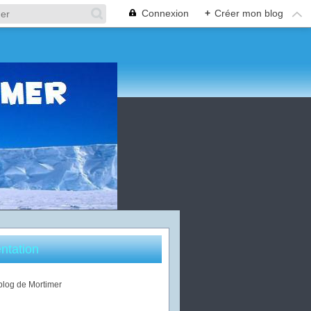
Connexion
+
Créer mon blog
ntation
 blog de Mortimer