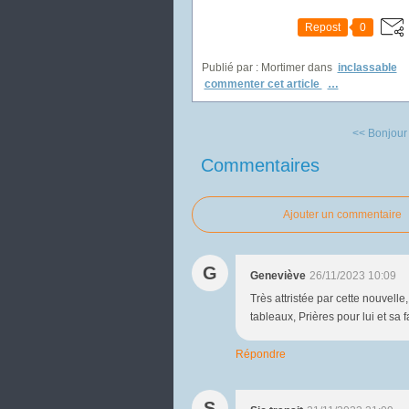
Repost
0
Publié par : Mortimer
dans
inclassable
commenter cet article
…
<< Bonjour 
Commentaires
Ajouter un commentaire
G
Geneviève
26/11/2023 10:09
Très attristée par cette nouvell
tableaux, Prières pour lui et sa 
Répondre
S