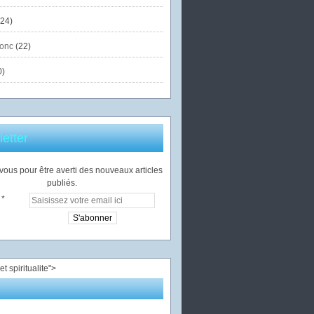
24)
onc
(22)
0)
etter
ous pour être averti des nouveaux articles
publiés.
">