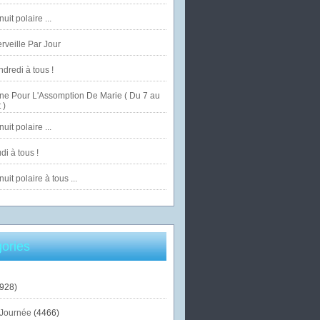
uit polaire ...
veille Par Jour
dredi à tous !
ne Pour L'Assomption De Marie ( Du 7 au
 )
uit polaire ...
di à tous !
uit polaire à tous ...
ories
928)
Journée
(4466)