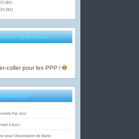
025
(91)
025
(91)
uin De La Banquise
er-coller pour les PPP !
les Récents
veille Par Jour
edi à tous !
ne pour l'Assomption de Marie