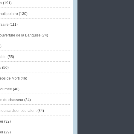
s
(191)
uit polaire
(130)
saire
(111)
'ouverture de la Banquise
(74)
)
able
(55)
s
(50)
éos de Morti
(46)
journée
(40)
in du chasseur
(34)
quisards ont du talent
(34)
er
(32)
er
(29)