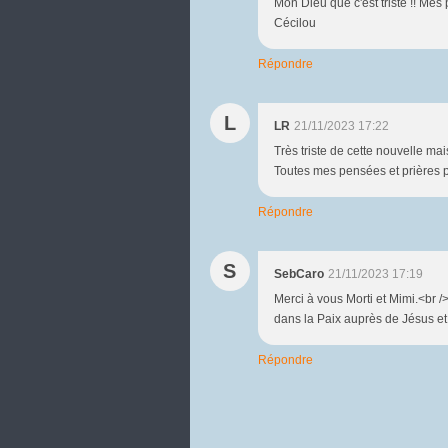
Mon Dieu que c'est triste !! Mes 
Cécilou
Répondre
L
LR
21/11/2023 17:22
Très triste de cette nouvelle ma
Toutes mes pensées et prières po
Répondre
S
SebCaro
21/11/2023 17:19
Merci à vous Morti et Mimi.<br /
dans la Paix auprès de Jésus et
Répondre