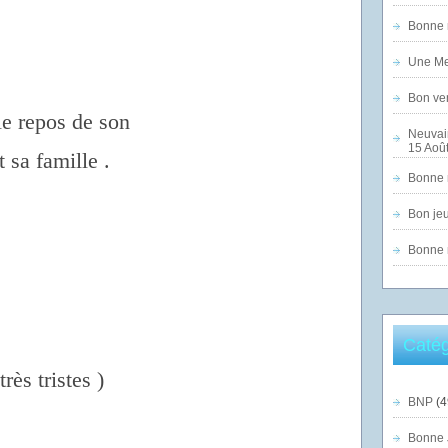
Bonne n
Une Mer
Bon ven
le repos de son
Neuvai
15 Août
 sa famille .
Bonne n
Bon jeu
Bonne n
Catég
rès tristes )
BNP
(4
Bonne 