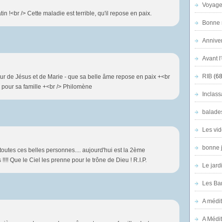
Voyage
n !<br /> Cette maladie est terrible, qu'il repose en paix.
Bonne n
Anniver
Avant l
RIB
(68
ur de Jésus et de Marie - que sa belle âme repose en paix +<br
e pour sa famille +<br /> Philomène
Inclass
balade
Les vid
bonne 
toutes ces belles personnes.... aujourd'hui est la 2ème
!!! Que le Ciel les prenne pour le trône de Dieu ! R.I.P.
Le jard
Les Ban
A médit
A Médit