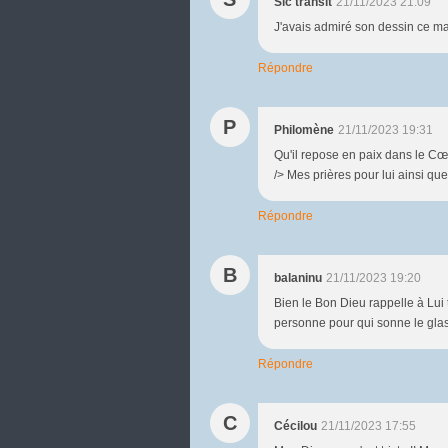
Sic transit
21/11/2023 21:09
J'avais admiré son dessin ce mati
Répondre
P
Philomène
21/11/2023 19:31
Qu'il repose en paix dans le Cœ
/> Mes prières pour lui ainsi qu
Répondre
B
balaninu
21/11/2023 19:20
Bien le Bon Dieu rappelle à Lui 
personne pour qui sonne le glas !
Répondre
C
Cécilou
21/11/2023 17:55