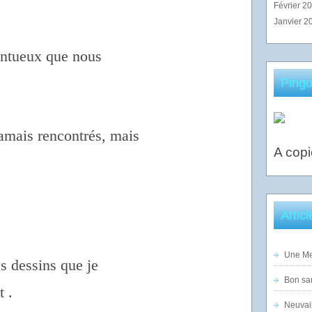
Février 2
Janvier 2
lentueux que nous
Pingo
mais rencontrés, mais
A copi
Artic
Une Mer
es dessins que je
Bon sam
t .
Neuvai