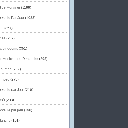
et de Mortimer
(1188)
veille Par Jour
(1033)
al
(857)
nes
(757)
x pingouins
(351)
e Musicale du Dimanche
(298)
journée
(297)
un peu
(275)
veille par Jour
(210)
koù
(203)
veille par jour
(198)
lanche
(191)