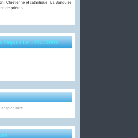
ion
: Chrétienne et catholique . La Banquise
rce de prières .
es Depuis Le 14/01/2009
ves