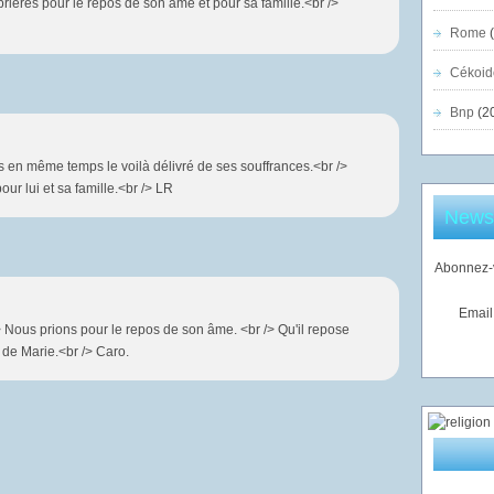
prières pour le repos de son âme et pour sa famille.<br />
Rome
(
Cékoid
Bnp
(2
is en même temps le voilà délivré de ses souffrances.<br />
ur lui et sa famille.<br /> LR
Newsl
Abonnez-v
Email
> Nous prions pour le repos de son âme. <br /> Qu'il repose
 de Marie.<br /> Caro.