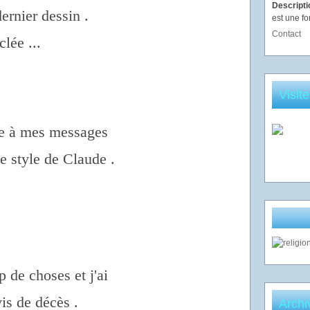
Descript
dernier dessin .
est une fo
Contact
lée ...
Visit
se à mes messages
le style de Claude .
 de choses et j'ai
is de décès .
Archi