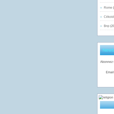
Rome
(
Cékoid
Bnp
(2
Newsl
Abonnez-v
Email