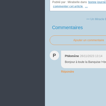
Publié par : Mirabelle
dans
bonne journé
commenter cet article
…
<< Un Miracle 
Commentaires
Ajouter un commentaire
P
Philomène
26/11/2023 13:14
Bonjour à toute la Banquise !<b
Répondre