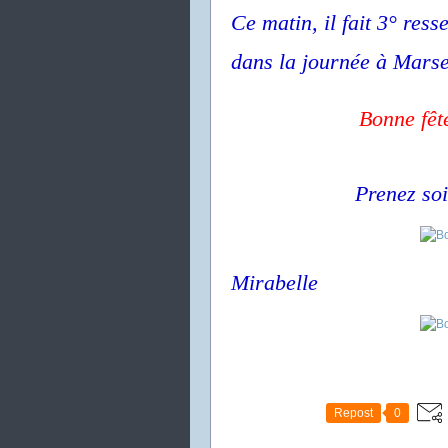
Ce matin, il fait 3° ress
dans la journée à Marsei
Bonne fê
Prenez soi
Mirabelle
Repost
0