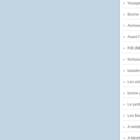
Voyage
Bonne n
Anniver
Avant l
RIB
(68
Inclass
balade
Les vid
bonne 
Le jard
Les Ban
A médit
A Médit