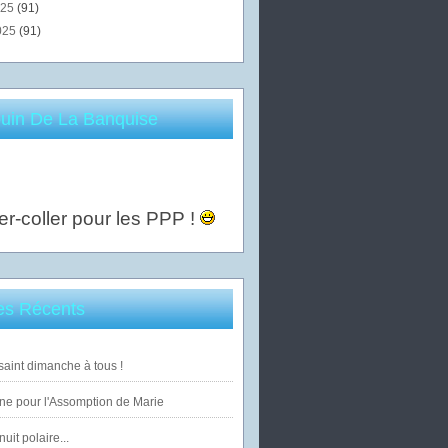
025
(91)
025
(91)
uin De La Banquise
er-coller pour les PPP !
les Récents
saint dimanche à tous !
ne pour l'Assomption de Marie
uit polaire...