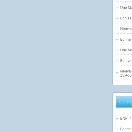
Une Mer
Bon sam
Neuvai
Bonne n
Une Mer
Bon ven
Neuvai
15 Août
Catég
BNP
(4
Bonne 