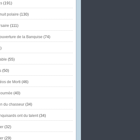
s
(191)
uit polaire
(130)
saire
(111)
'ouverture de la Banquise
(74)
)
able
(55)
s
(50)
éos de Morti
(46)
journée
(40)
in du chasseur
(34)
quisards ont du talent
(34)
er
(32)
er
(29)