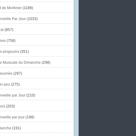
et de Mortimer
(1188)
veille Par Jour
(1033)
al
(857)
nes
(758)
x pingouins
(351)
e Musicale du Dimanche
(298)
journée
(297)
un peu
(275)
veille par Jour
(210)
koù
(203)
veille par jour
(198)
lanche
(191)