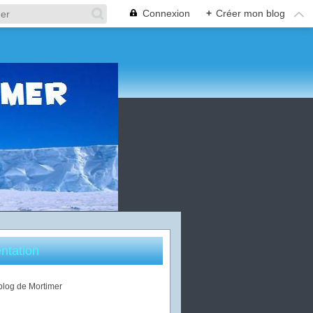
Connexion
+
Créer mon blog
ntation
 blog de Mortimer