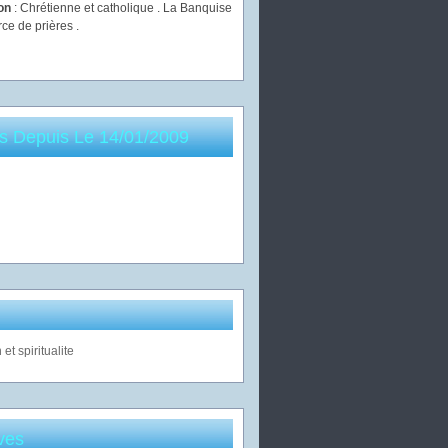
ion
: Chrétienne et catholique . La Banquise
rce de prières .
es Depuis Le 14/01/2009
ves