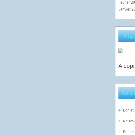
Février 2
Janvier 2
Pingo
A copi
Artic
Bon et 
Neuvai
Bonne n