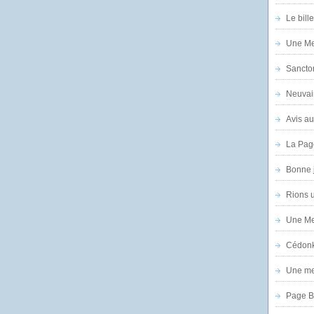
Le bill
Une Mer
Sanctor
Neuvai
Avis au
La Pag
Bonne 
Rions 
Une Mer
Cédon
Une mer
Page B