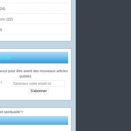
24)
onc
(22)
0)
etter
ous pour être averti des nouveaux articles
publiés.
">