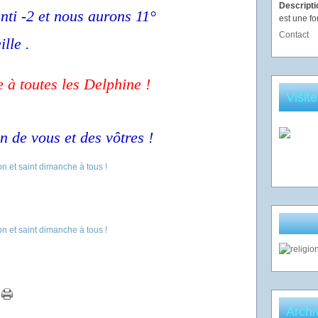
Descript
enti -2 et nous aurons 11°
est une fo
Contact
lle .
te
à toutes les Delphine !
Visit
n de vous et des vôtres !
Archi