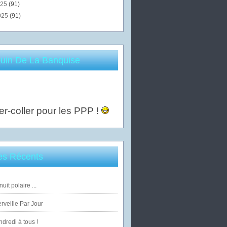
025
(91)
025
(91)
uin De La Banquise
er-coller pour les PPP !
les Récents
uit polaire ...
veille Par Jour
dredi à tous !