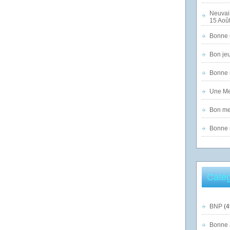
Neuvai
15 Août
Bonne n
Bon jeu
Bonne n
Une Mer
Bon mer
Bonne n
Catég
BNP
(4
Bonne 