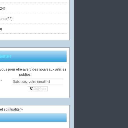
24)
onc
(22)
0)
etter
ous pour être averti des nouveaux articles
publiés.
">