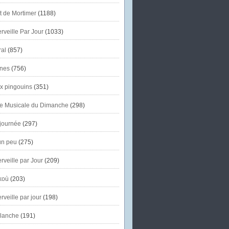
et de Mortimer
(1188)
veille Par Jour
(1033)
al
(857)
nes
(756)
x pingouins
(351)
e Musicale du Dimanche
(298)
journée
(297)
un peu
(275)
veille par Jour
(209)
koù
(203)
veille par jour
(198)
lanche
(191)