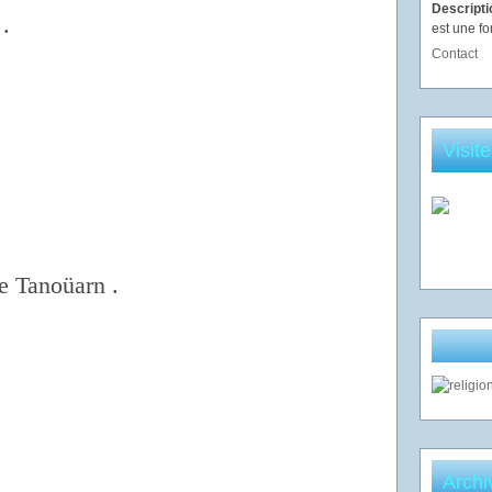
Descript
 .
est une fo
Contact
Visit
e Tanoüarn .
Archi