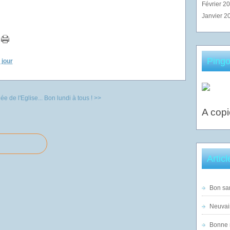
Février 2
Janvier 2
Pingo
 jour
ée de l'Eglise...
Bon lundi à tous ! >>
A copi
Artic
Bon sam
Neuvai
Bonne n