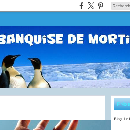
Prése
Blog
: Le