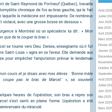
ant de Saint-Raymond de Portneuf (Québec), travaille
omyélite chronique de l’os au bras gauche, qui le fait
Août 202
e laquelle la médecine est impuissante. De nombreux
Juillet 20
ut violacé, avec une grosse bosse en dessous ».
Juin 202
Mai 2026
urgence à Montréal où un spécialiste lui dit : «
Mon
Avril 202
tion que de te couper le bras
».
Mars 202
Février 2
cel se tourne vers Dieu. Denise, enseignante où il fut
Janvier 2
ère Saint-Louis » agira en sa faveur. Elle demande aux
Décembr
euse pour empêcher l’amputation prévue le lendemain
Novembr
Octobre 
s mon cours et je disais avec mes élèves : 'Bonne mère
Septembr
 ne coupe pas le bras de Marcel.'
», se souvient
Août 202
Juillet 20
Juin 202
uelques heures de l'opération, son bras a repris son
Mai 2025
rcel s'est senti en pleine forme. L’opération a été
Avril 202
anniversaire du miraculé.
Mars 202