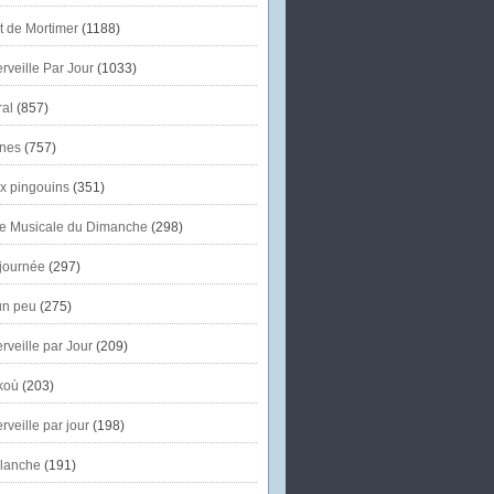
et de Mortimer
(1188)
veille Par Jour
(1033)
al
(857)
nes
(757)
x pingouins
(351)
e Musicale du Dimanche
(298)
journée
(297)
un peu
(275)
veille par Jour
(209)
koù
(203)
veille par jour
(198)
lanche
(191)