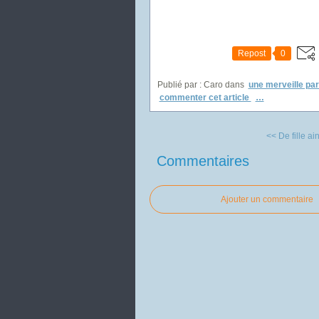
Repost
0
Publié par : Caro
dans
une merveille par
commenter cet article
…
<< De fille ain
Commentaires
Ajouter un commentaire