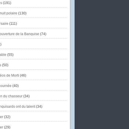
s
(191)
uit polaire
(130)
saire
(111)
'ouverture de la Banquise
(74)
)
able
(55)
s
(50)
éos de Morti
(46)
journée
(40)
in du chasseur
(34)
quisards ont du talent
(34)
er
(32)
er
(29)