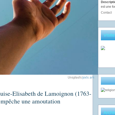
Descript
est une fo
Contact
Visit
Unsplash/
pixls.am
uise-Elisabeth de Lamoignon (1763-
empêche une amoutation
Archi