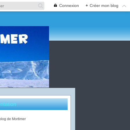
Connexion
+
Créer mon blog
ntation
 blog de Mortimer