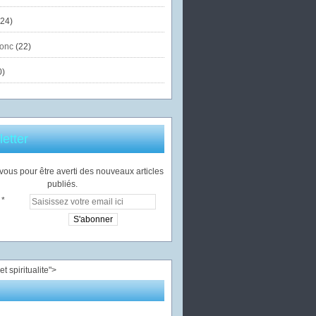
24)
onc
(22)
0)
etter
ous pour être averti des nouveaux articles
publiés.
">