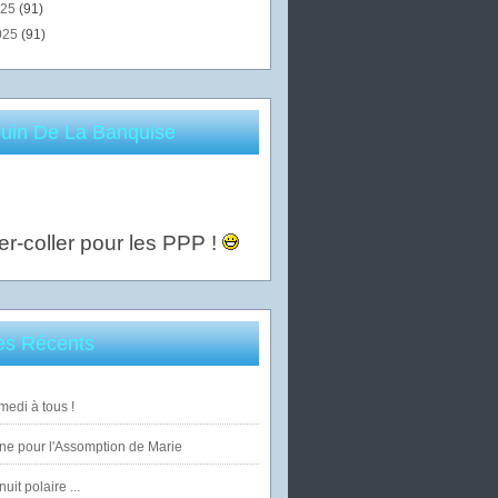
025
(91)
025
(91)
uin De La Banquise
er-coller pour les PPP !
les Récents
edi à tous !
ne pour l'Assomption de Marie
uit polaire ...