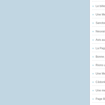
Le bill
Une Mer
Sanctor
Neuvai
Avis au
La Pag
Bonne 
Rions 
Une Mer
Cédon
Une mer
Page B