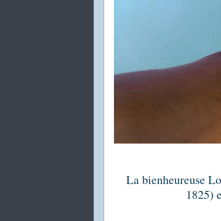
La bienheureuse Lo
1825) 