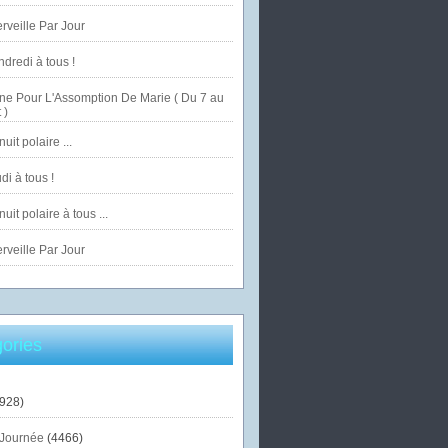
veille Par Jour
dredi à tous !
ne Pour L'Assomption De Marie ( Du 7 au
 )
uit polaire ...
di à tous !
uit polaire à tous ...
veille Par Jour
ories
928)
Journée
(4466)