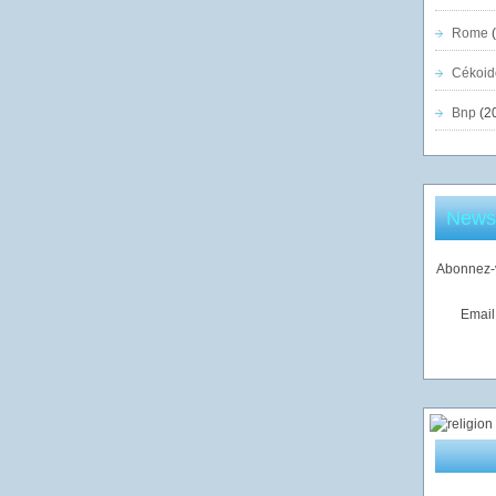
Rome
(
Cékoid
Bnp
(2
Newsl
Abonnez-v
Email