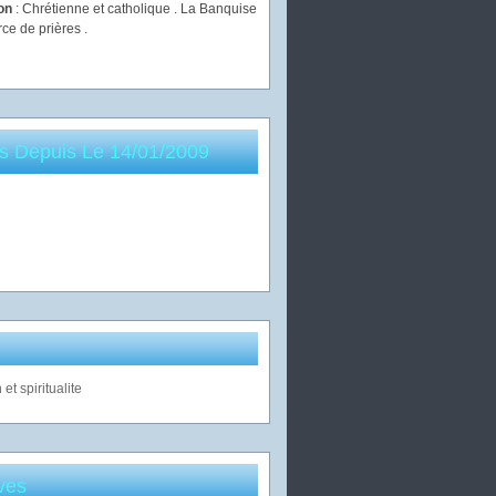
ion
: Chrétienne et catholique . La Banquise
rce de prières .
es Depuis Le 14/01/2009
ves