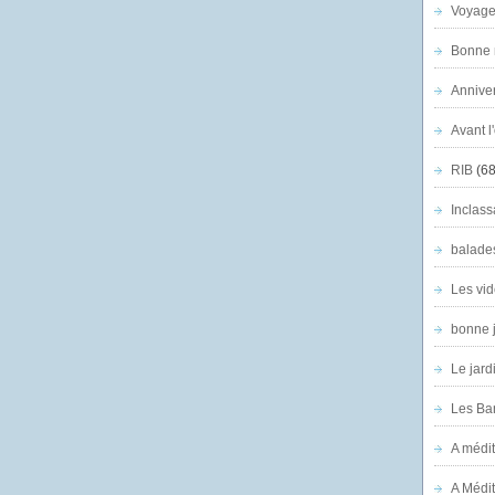
Voyage
Bonne n
Anniver
Avant l
RIB
(68
Inclass
balade
Les vid
bonne 
Le jard
Les Ban
A médit
A Médit