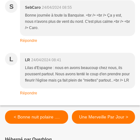
S
SebCaro
24/04/2024 08:55
Bonne journée à toute la Banquise. <br /> <br /> Ça y est,
nous n'avons plus de vent du nord. C'est plus calme.<br /> <br
/> Caro.
Répondre
L
LR
24/04/2024 08:41
Lilas d'Espagne : nous en avons beaucoup chez nous, ils
poussent partout. Nous avons tenté le coup d'en prendre pour
fleurir l'église mais ça fait plein de "miettes" partout...<br /> LR
Répondre
< Bonne nuit polaire ....
Une Merveille Par Jour >
Hébergé par Overblog