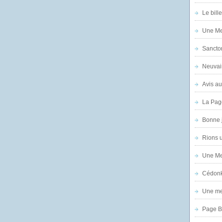
Le bill
Une Mer
Sanctor
Neuvai
Avis au
La Pag
Bonne 
Rions 
Une Mer
Cédon
Une mer
Page B