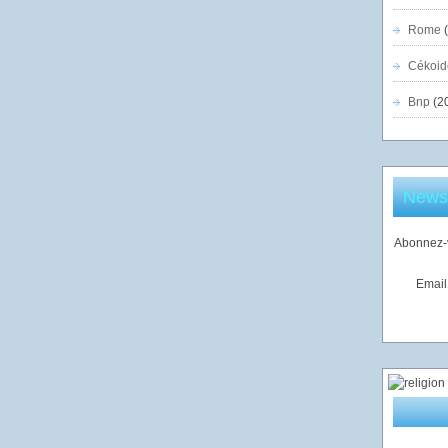
Rome
(
Cékoid
Bnp
(2
Newsl
Abonnez-v
Email