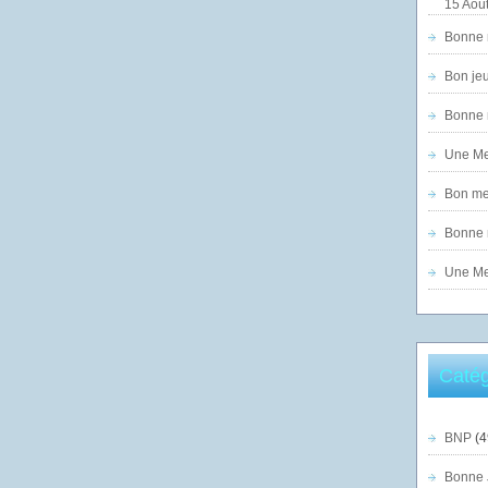
15 Août
Bonne n
Bon jeu
Bonne n
Une Mer
Bon mer
Bonne n
Une Mer
Catég
BNP
(4
Bonne 