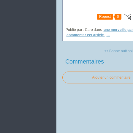
Repost
0
Publié par : Caro
dans
une merveille par
commenter cet article
…
<< Bonne nuit polai
Commentaires
Ajouter un commentaire