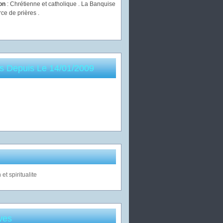
ion
: Chrétienne et catholique . La Banquise
rce de prières .
es Depuis Le 14/01/2009
ves