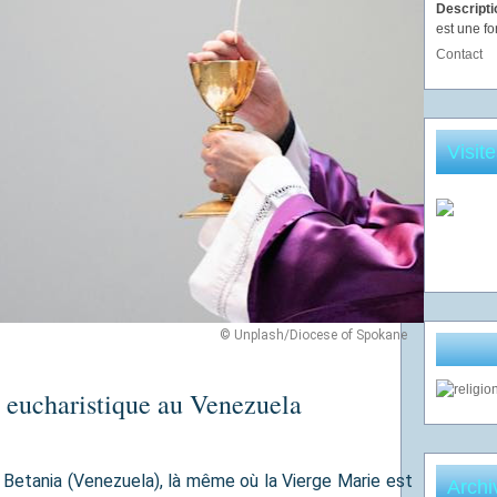
Descript
est une fo
Contact
Visit
© Unplash/Diocese of Spokane
 eucharistique au Venezuela
Betania (Venezuela), là même où la Vierge Marie est
Archi