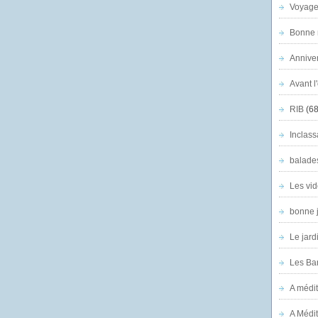
Voyage
Bonne n
Anniver
Avant l
RIB
(68
Inclass
balade
Les vid
bonne 
Le jard
Les Ban
A médit
A Médit