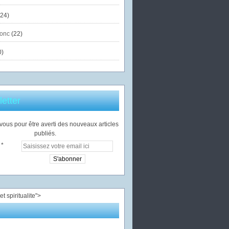
24)
onc
(22)
0)
etter
ous pour être averti des nouveaux articles
publiés.
">