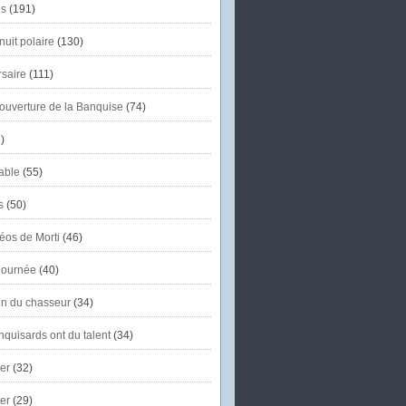
s
(191)
uit polaire
(130)
saire
(111)
'ouverture de la Banquise
(74)
)
able
(55)
s
(50)
éos de Morti
(46)
journée
(40)
in du chasseur
(34)
quisards ont du talent
(34)
er
(32)
er
(29)