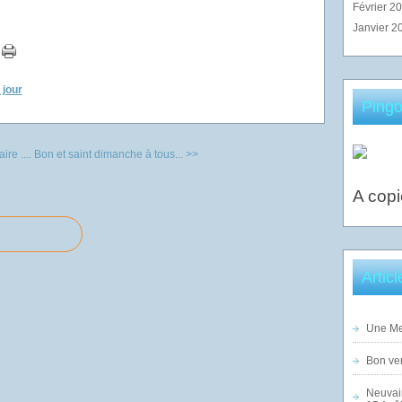
Février 2
Janvier 2
 jour
Pingo
re ....
Bon et saint dimanche à tous... >>
A copi
Artic
Une Mer
Bon ven
Neuvai