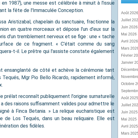
en 1987), une messe est célébrée à minuit à l'issue
ant la fête de l'Immaculée Conception.
Août 202
Juillet 20
sa Aristizabal, chapelain du sanctuaire, fractionne la
Juin 202
nion en quatre morceaux et dépose l'un d'eux sur la
Mai 2026
ris d'un tremblement nerveux et se fige : une « tache
Avril 202
surface de ce fragment. « C'était comme du sang
Mars 202
iquera-t-il. Le prêtre qui l'assiste constate également
Février 2
Janvier 2
t ensanglanté de côté et achève la cérémonie tant
Décembr
s Tequés, Mgr Pio Bello Ricardo, rapidement informé,
Novembr
Octobre 
x.
Septembr
e prélat reconnaît publiquement l'origine surnaturelle
Août 202
 y a des raisons suffisamment valides pour admettre le
Juillet 20
saigné à Finca Betania. » La relique eucharistique est
Juin 202
e de Los Tequés, dans un beau reliquaire. Elle est
Mai 2025
ération des fidèles.
Avril 202
Mars 202