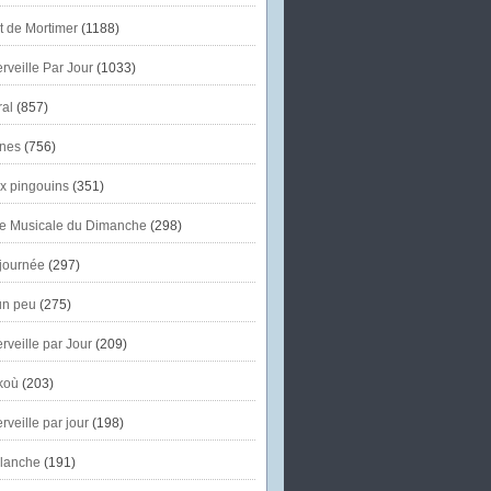
et de Mortimer
(1188)
veille Par Jour
(1033)
al
(857)
nes
(756)
x pingouins
(351)
e Musicale du Dimanche
(298)
journée
(297)
un peu
(275)
veille par Jour
(209)
koù
(203)
veille par jour
(198)
lanche
(191)