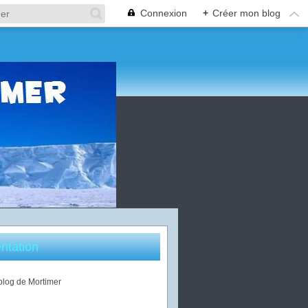
Connexion
+
Créer mon blog
ntation
 blog de Mortimer