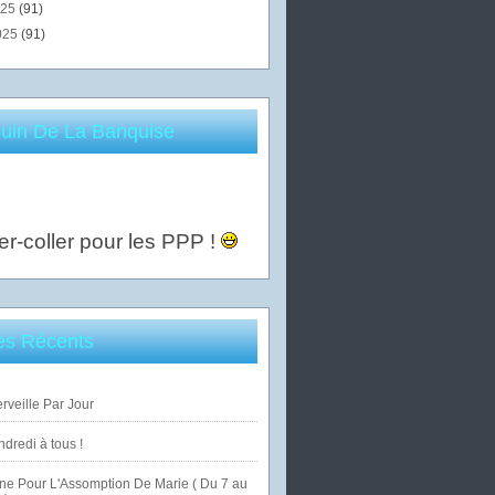
025
(91)
025
(91)
uin De La Banquise
er-coller pour les PPP !
les Récents
veille Par Jour
dredi à tous !
ne Pour L'Assomption De Marie ( Du 7 au