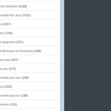
et de Mortimer
(1188)
veille Par Jour
(1032)
al
(857)
nes
(756)
x pingouins
(351)
e Musicale du Dimanche
(298)
journée
(297)
un peu
(275)
veille par Jour
(209)
koù
(203)
veille par jour
(198)
lanche
(191)