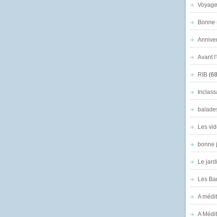
Voyage
Bonne n
Anniver
Avant l
RIB
(68
Inclass
balade
Les vid
bonne 
Le jard
Les Ban
A médit
A Médit