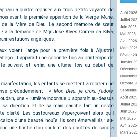
pparu à quatre reprises aux trois petits voyants de
Août 202
mois avant la première apparition de la Vierge Marie,
Juillet 20
ue de la Mère de Dieu. Le second mémoire de sœur
Juin 202
37 à la demande de Mgr José Alves Correia da Silva,
Mai 2026
manifestations angéliques.
Avril 202
Mars 202
aux voient l'ange pour la première fois à Aljustrel
Février 2
 Cabeço. Il apparaît une seconde fois au printemps de
Janvier 2
été suivant et, enfin, une ultime fois au début de
Décembr
Novembr
manifestation, les enfants se mettent à réciter une
Octobre 
pprise précédemment : «
Mon Dieu, je crois, j'adore,
Septembr
Août 202
oudain, une « lumière inconnue » apparaît au-dessus
Juillet 20
s sa direction et de sa main gauche fait un geste
Juin 202
te clarté. Les pastoureaux s'aperçoivent alors qu'il
Mai 2025
calice d'une beauté inouïe. Ils sont émerveillés : au-
Avril 202
due une hostie d'où coulent des gouttes de sang à
Mars 202