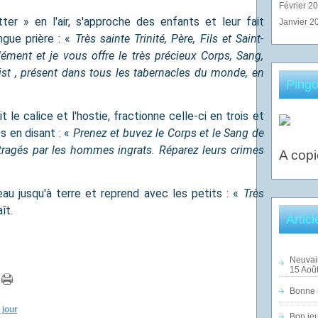
Février 2
tter » en l'air, s'approche des enfants et leur fait
Janvier 2
ngue prière : «
Très sainte Trinité, Père, Fils et Saint-
ément et je vous offre le très précieux Corps, Sang,
ist , présent dans tous les tabernacles du monde, en
Pingo
it le calice et l'hostie, fractionne celle-ci en trois et
 en disant : «
Prenez et buvez le Corps et le Sang de
tragés par les hommes ingrats. Réparez leurs crimes
A copi
eau jusqu'à terre et reprend avec les petits : «
Très
ît.
Artic
Neuvai
15 Août
Bonne n
 jour
Bon jeu