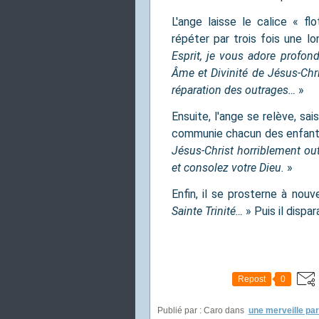
L'ange laisse le calice « flo
répéter par trois fois une lo
Esprit, je vous adore profond
Âme et Divinité de Jésus-Chr
réparation des outrages…
»
Ensuite, l'ange se relève, sais
communie chacun des enfants
Jésus-Christ horriblement ou
et consolez votre Dieu.
»
Enfin, il se prosterne à nouv
Sainte Trinité…
» Puis il dispara
Repost
0
Publié par : Caro
dans
une merveille par