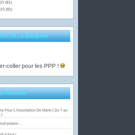
025
(91)
025
(91)
uin De La Banquise
er-coller pour les PPP !
les Récents
ne Pour L'Assomption De Marie ( Du 7 au
 )
uit polaire ...
di à tous !