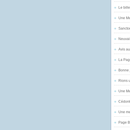
Le bill
Une Mer
Sanctor
Neuvai
Avis au
La Pag
Bonne 
Rions 
Une Mer
Cédon
Une mer
Page B