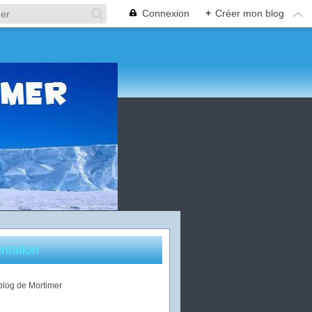
Connexion
+
Créer mon blog
ntation
 blog de Mortimer