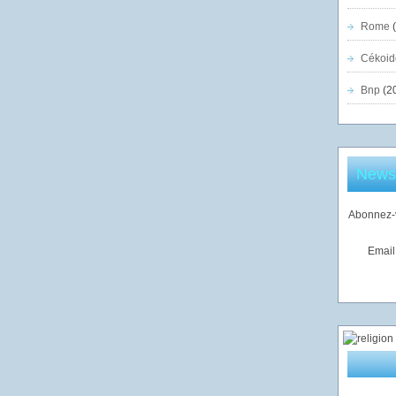
Rome
(
Cékoid
Bnp
(2
Newsl
Abonnez-v
Email