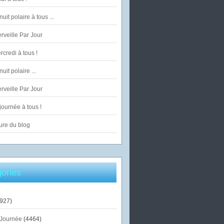
uit polaire à tous ...
veille Par Jour
credi à tous !
uit polaire ...
veille Par Jour
ournée à tous !
ure du blog
ories
927)
Journée
(4464)