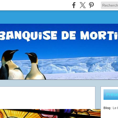
Prése
Blog
: Le