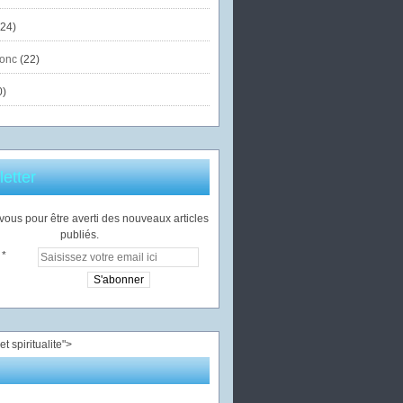
24)
onc
(22)
0)
etter
ous pour être averti des nouveaux articles
publiés.
">