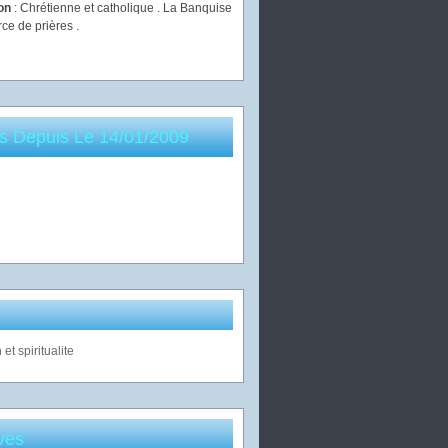
ion
: Chrétienne et catholique . La Banquise
rce de prières .
es Depuis Le 14/01/2009
ves