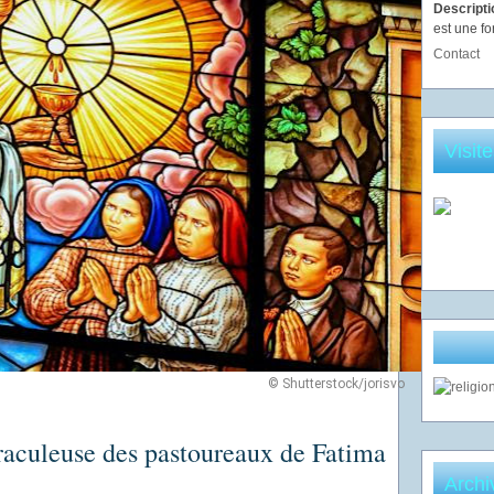
Descript
est une fo
Contact
Visit
© Shutterstock/jorisvo
culeuse des pastoureaux de Fatima
Archi