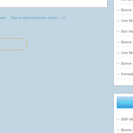
Bonne n
re ....
Bon et saint dimanche à tous... >>
Une Mer
Bon mer
Bonne n
Une Mer
Bonne j
Fermet
Catég
BNP
(4
Bonne 