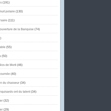
s
(191)
uit polaire
(130)
saire
(111)
'ouverture de la Banquise
(74)
)
able
(55)
s
(50)
éos de Morti
(46)
journée
(40)
in du chasseur
(34)
quisards ont du talent
(34)
er
(32)
er
(29)