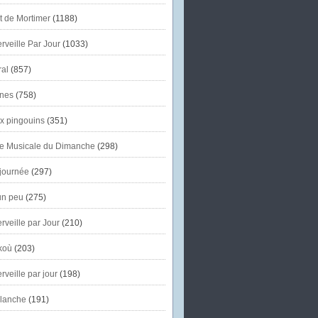
et de Mortimer
(1188)
veille Par Jour
(1033)
al
(857)
nes
(758)
x pingouins
(351)
e Musicale du Dimanche
(298)
journée
(297)
un peu
(275)
veille par Jour
(210)
koù
(203)
veille par jour
(198)
lanche
(191)