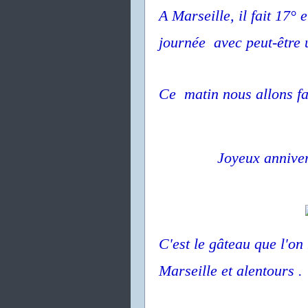
A Marseille, il fait 17°
journée avec peut-être u
Ce matin nous allons fa
Joyeux annive
C'est le gâteau que l'o
Marseille et alentours .