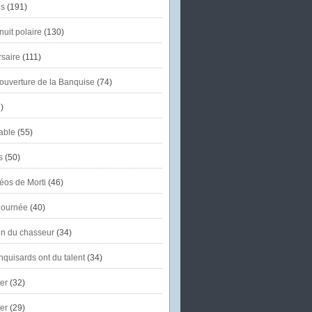
s
(191)
uit polaire
(130)
saire
(111)
'ouverture de la Banquise
(74)
)
able
(55)
s
(50)
éos de Morti
(46)
journée
(40)
in du chasseur
(34)
quisards ont du talent
(34)
er
(32)
er
(29)