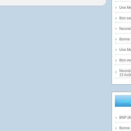
Une Mer
Bon sam
Neuvai
Bonne n
Une Mer
Bon ven
Neuvai
15 Août
Catég
BNP
(4
Bonne 