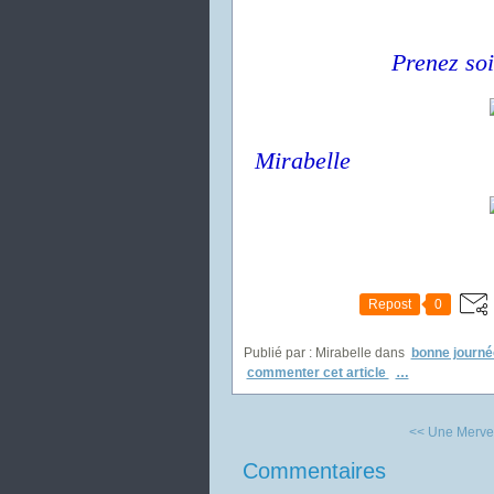
Prenez soi
Mirabelle
Repost
0
Publié par : Mirabelle
dans
bonne journé
commenter cet article
…
<< Une Mervei
Commentaires