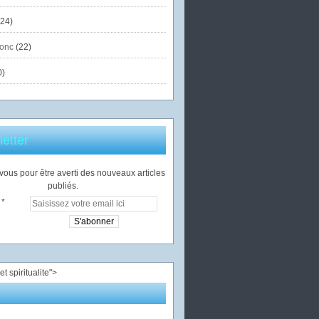
24)
onc
(22)
0)
etter
ous pour être averti des nouveaux articles
publiés.
">