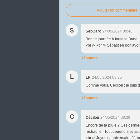
Ajouter un commentaire
S
SebCaro
24/05/2024 09:46
Bonne journée à toute la Banqui
<br /> <br /> Sébastien doit avo
Répondre
L
LR
24/05/2024 09:35
Comme vous, Cécilou : je suis g
Répondre
C
Cécilou
24/05/2024 08:39
Encore de la pluie ? Ces derniers
réchauffer. Tout dépend si je su
<br /> Joyeux anniversaire Jéré