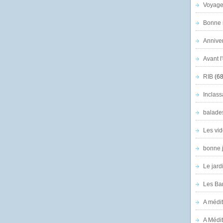
Voyage
Bonne n
Anniver
Avant l
RIB
(68
Inclass
balade
Les vid
bonne 
Le jard
Les Ban
A médit
A Médit