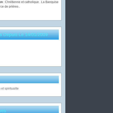
ion
: Chrétienne et catholique . La Banquise
rce de prières .
es Depuis Le 14/01/2009
ves