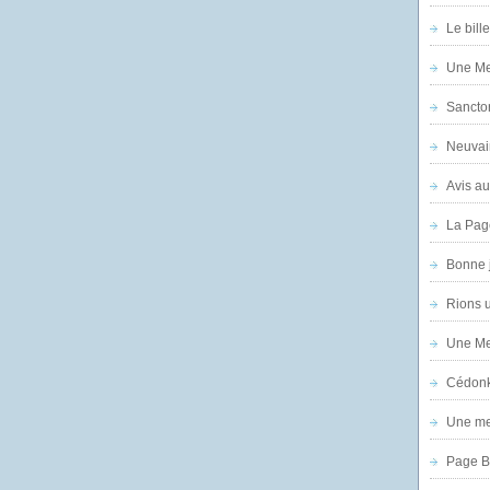
Le bill
Une Mer
Sanctor
Neuvai
Avis au
La Pag
Bonne 
Rions 
Une Mer
Cédon
Une mer
Page B