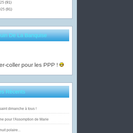
025
(91)
025
(91)
uin De La Banquise
er-coller pour les PPP !
les Récents
saint dimanche à tous !
ne pour l'Assomption de Marie
uit polaire...