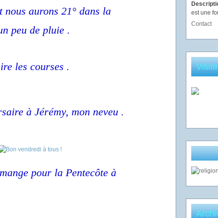
Descript
 et nous aurons 21° dans la
est une fo
Contact
n peu de pluie .
ire les courses .
Visit
rsaire à Jérémy, mon neveu .
n mange pour la Pentecôte à
Archi