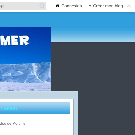
Connexion
+
Créer mon blog
ntation
 blog de Mortimer