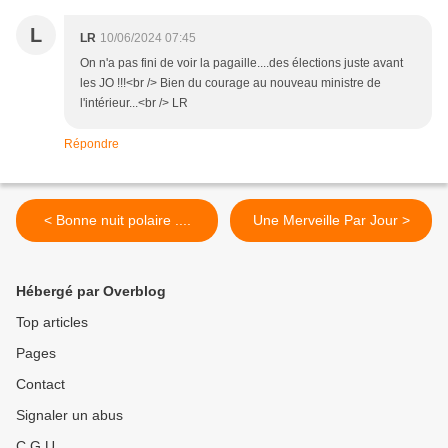
L
LR
10/06/2024 07:45
On n'a pas fini de voir la pagaille....des élections juste avant
les JO !!!<br /> Bien du courage au nouveau ministre de
l'intérieur...<br /> LR
Répondre
< Bonne nuit polaire ....
Une Merveille Par Jour >
Hébergé par Overblog
Top articles
Pages
Contact
Signaler un abus
C.G.U.