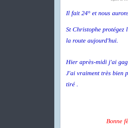
Il fait 24° et nous auron
St Christophe protégez 
la route aujourd'hui.
Hier après-midi j'ai ga
J'ai vraiment très bien 
tiré .
Bonne fê