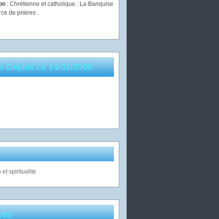
ion
: Chrétienne et catholique . La Banquise
rce de prières .
es Depuis Le 14/01/2009
ves