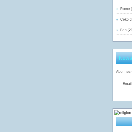
Rome
(
Cékoid
Bnp
(2
Newsl
Abonnez-v
Email