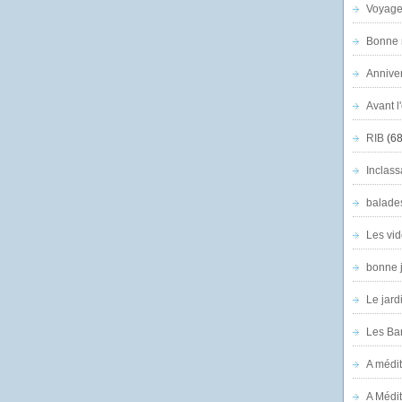
Voyage
Bonne n
Anniver
Avant l
RIB
(68
Inclass
balade
Les vid
bonne 
Le jard
Les Ban
A médit
A Médit