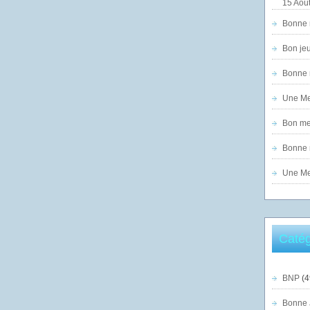
15 Août
Bonne n
Bon jeu
Bonne n
Une Mer
Bon mer
Bonne n
Une Mer
Catég
BNP
(4
Bonne 