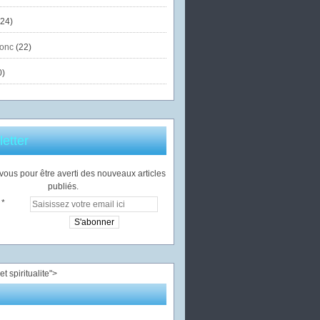
24)
onc
(22)
0)
etter
ous pour être averti des nouveaux articles
publiés.
">