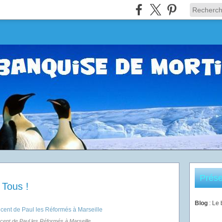
Prése
 Tous !
Blog
: Le
ncent de Paul les Réformés à Marseille