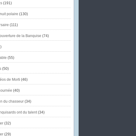
s
(191)
uit polaire
(130)
saire
(111)
'ouverture de la Banquise
(74)
)
able
(55)
s
(50)
éos de Morti
(46)
journée
(40)
in du chasseur
(34)
quisards ont du talent
(34)
er
(32)
er
(29)