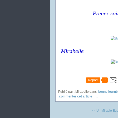
Prenez soi
Mirabelle
Repost
0
Publié par : Mirabelle
dans
bonne journé
commenter cet article
…
<< Un Miracle Euc