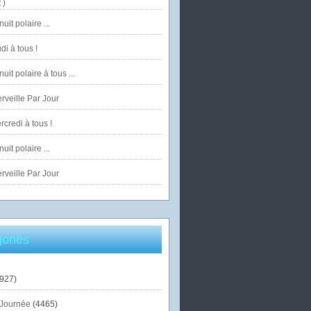
 )
uit polaire ...
di à tous !
uit polaire à tous ...
veille Par Jour
credi à tous !
uit polaire ...
veille Par Jour
ories
927)
Journée
(4465)