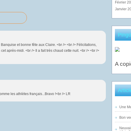
Février 2
Janvier 2
Pingo
Banquise et bonne fête aux Claire. <br /> <br /> Félicitations,
t après-midi. <br /> Il a fait très chaud cette nuit. <br /> <br />
A copi
Artic
mme les athlètes français...Bravo !<br /> LR
Une Mer
Bon ven
Neuvai