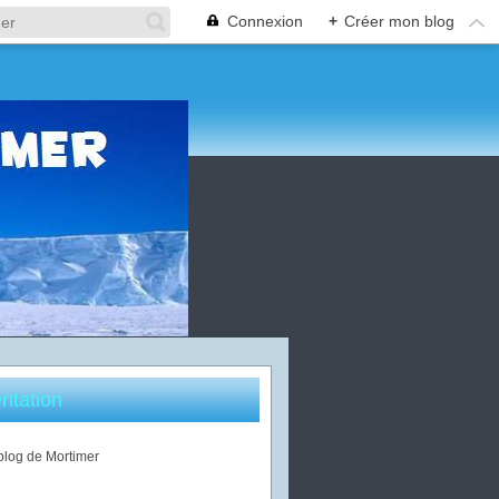
Connexion
+
Créer mon blog
ntation
 blog de Mortimer