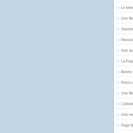
Le bill
Une Mer
Sanctor
Neuvai
Avis au
La Pag
Bonne 
Rions 
Une Mer
Cédon
Une mer
Page B