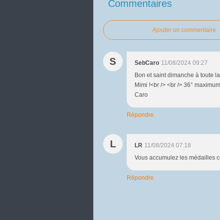
Commentaires
Ajouter un commentaire
S
SebCaro
11/08/2024 09:27
Bon et saint dimanche à toute la 
Mimi !<br /> <br /> 36° maximum ce
Caro
Répondre
L
LR
11/08/2024 07:18
Vous accumulez les médailles co
Répondre