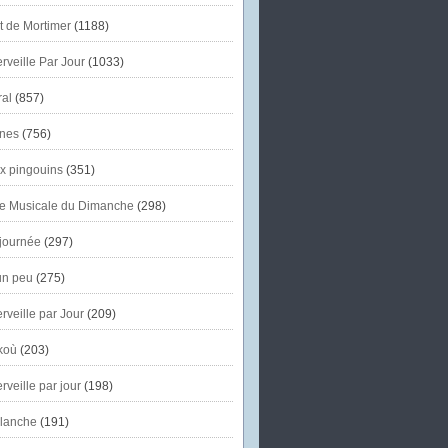
et de Mortimer
(1188)
veille Par Jour
(1033)
al
(857)
nes
(756)
x pingouins
(351)
e Musicale du Dimanche
(298)
journée
(297)
un peu
(275)
veille par Jour
(209)
koù
(203)
veille par jour
(198)
lanche
(191)