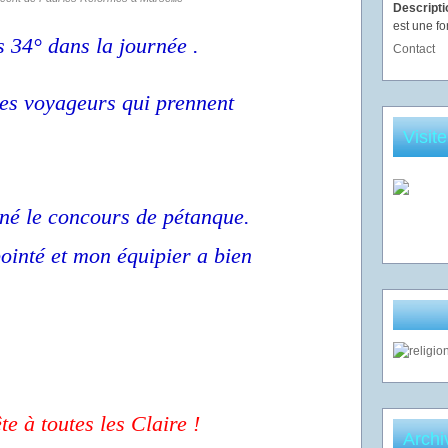
Descript
est une fo
s 34° dans la journée .
Contact
les voyageurs qui prennent
Visit
gné le concours de pétanque.
pointé et mon équipier a bien
te à toutes les Claire !
Archi