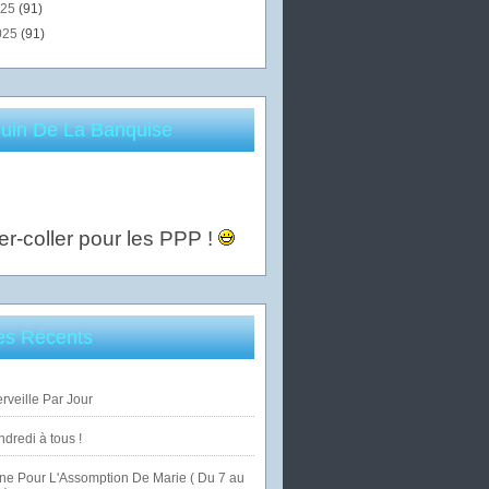
025
(91)
025
(91)
uin De La Banquise
er-coller pour les PPP !
les Récents
veille Par Jour
dredi à tous !
ne Pour L'Assomption De Marie ( Du 7 au