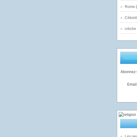
Rome
(
Cékoid
crèche
Newsl
Abonnez-v
Email
Les oeu