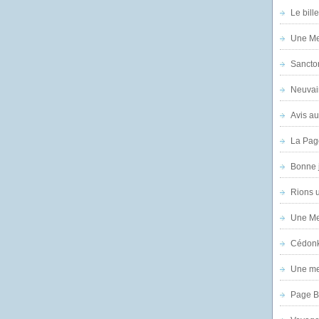
Le bill
Une Mer
Sanctor
Neuvai
Avis au
La Pag
Bonne 
Rions 
Une Mer
Cédon
Une mer
Page B