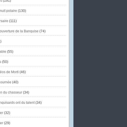
s
(191)
uit polaire
(130)
saire
(111)
'ouverture de la Banquise
(74)
)
able
(55)
s
(50)
éos de Morti
(46)
journée
(40)
in du chasseur
(34)
quisards ont du talent
(34)
er
(32)
er
(29)