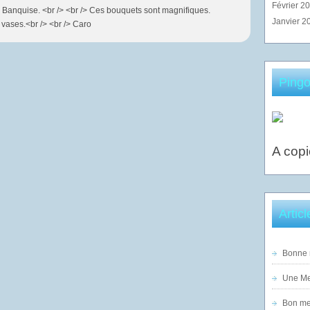
Février 2
a Banquise. <br /> <br /> Ces bouquets sont magnifiques.
Janvier 2
 vases.<br /> <br /> Caro
Pingo
A copi
Artic
Bonne n
Une Mer
Bon mer