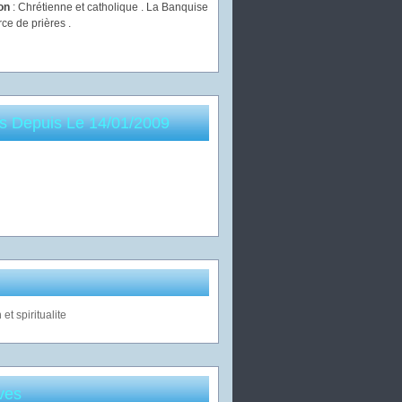
ion
: Chrétienne et catholique . La Banquise
rce de prières .
es Depuis Le 14/01/2009
ves