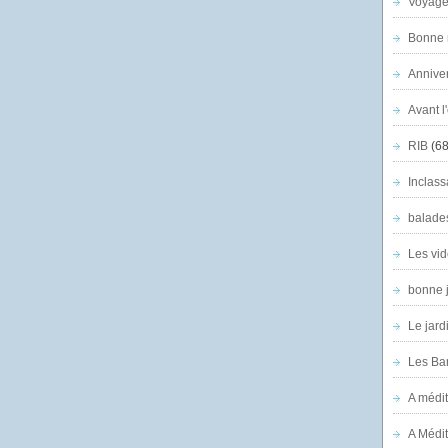
Voyage
Bonne n
Anniver
Avant l
RIB
(68
Inclass
balade
Les vid
bonne 
Le jard
Les Ban
A médit
A Médit