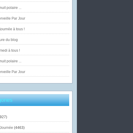
uit polaire ...
veille Par Jour
ournée à tous !
ure du blog
edi à tous !
uit polaire ...
veille Par Jour
ories
927)
Journée
(4463)