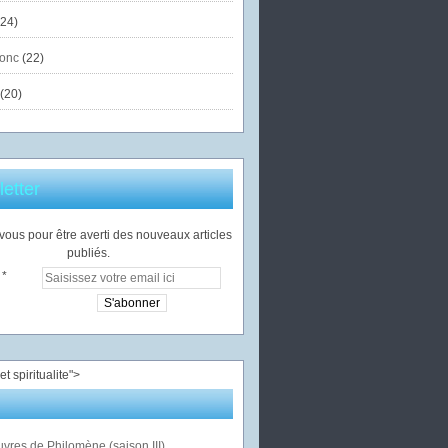
24)
onc
(22)
(20)
etter
ous pour être averti des nouveaux articles
publiés.
">
vres de Philomène (saison III)