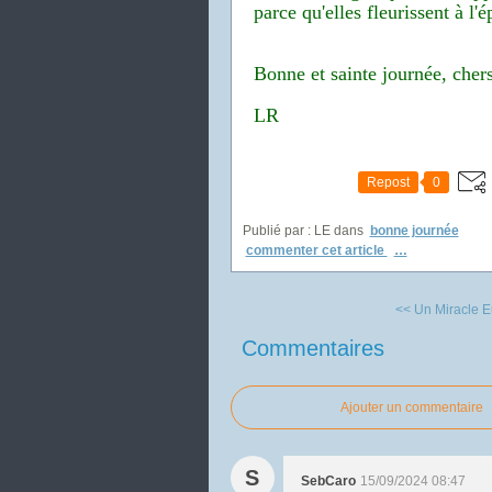
parce qu'elles fleurissent à l
Bonne et sainte journée, cher
LR
Repost
0
Publié par : LE
dans
bonne journée
commenter cet article
…
<< Un Miracle E
Commentaires
Ajouter un commentaire
S
SebCaro
15/09/2024 08:47