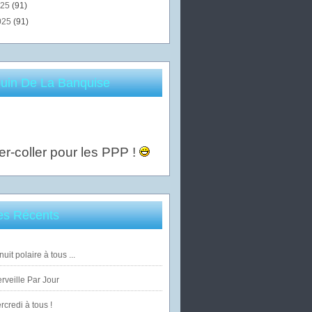
025
(91)
025
(91)
uin De La Banquise
er-coller pour les PPP !
les Récents
uit polaire à tous ...
veille Par Jour
credi à tous !