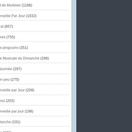
et de Mortimer
(1188)
veille Par Jour
(1032)
al
(857)
nes
(755)
x pingouins
(351)
e Musicale du Dimanche
(298)
journée
(297)
un peu
(275)
veille par Jour
(209)
koù
(203)
veille par jour
(198)
lanche
(191)