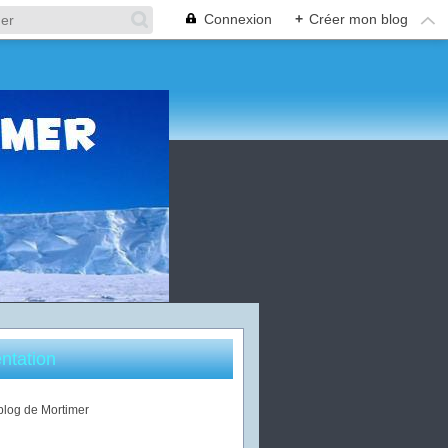
Connexion
+
Créer mon blog
ntation
 blog de Mortimer