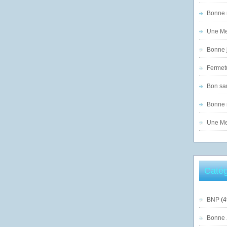
Bonne n
Une Mer
Bonne j
Fermet
Bon sam
Bonne n
Une Mer
Catég
BNP
(4
Bonne 