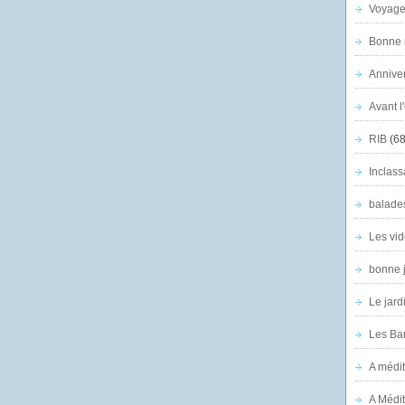
Voyage
Bonne n
Anniver
Avant l
RIB
(68
Inclass
balade
Les vid
bonne 
Le jard
Les Ban
A médit
A Médit