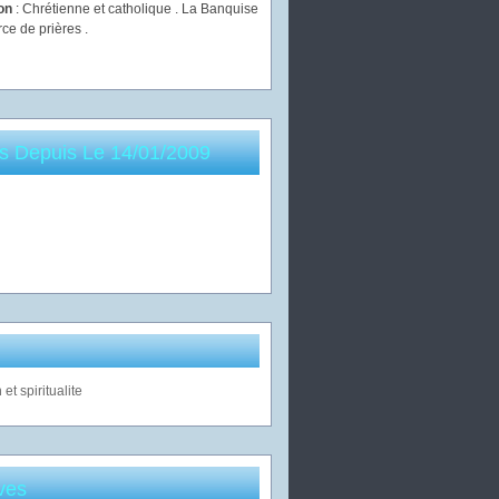
ion
: Chrétienne et catholique . La Banquise
rce de prières .
es Depuis Le 14/01/2009
ves