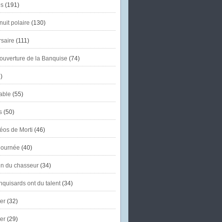
s
(191)
uit polaire
(130)
saire
(111)
'ouverture de la Banquise
(74)
)
able
(55)
s
(50)
éos de Morti
(46)
journée
(40)
in du chasseur
(34)
quisards ont du talent
(34)
er
(32)
er
(29)