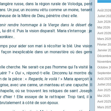
angère russe, dans la région rurale de Volodga, perd
 ans. Un jour, un inconnu vêtu comme un moine, tenant
Août 202
neuse de la Mère de Dieu, pénètre chez elle.
Juillet 20
Juin 202
venir rendre hommage à la Vierge dans le désert de
Mai 2026
 lui dit-il. Puis la vision disparaît. Maria s'interroge : je
Avril 202
nikiev...
Mars 202
Février 2
mps pour aider son mari à récolter le blé. Une vision
Janvier 2
de façon inexplicable dans un monastère où des gens
Décembr
Novembr
le cherche. Ne serait-ce pas l'homme qui l'a visité la
Octobre 
uérir ? «
Oui
», répond-t-elle. L'inconnu lui montre du
Septembr
n de la pièce : «
Regarde, le voilà !
» Maria aperçoit à
Août 202
grise, avec une canne, un manteau et une capuche. Il
Juillet 20
 chapelle, où se trouvent les reliques de saint Joseph
Juin 202
Mai 2025
r d'hier ! Elle essaye de le rattraper. Trop tard, il a
Avril 202
e brutalement à côté de son époux.
Mars 202