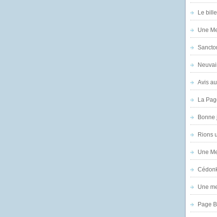
Le bill
Une Mer
Sanctor
Neuvai
Avis au
La Pag
Bonne 
Rions 
Une Mer
Cédon
Une mer
Page B