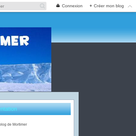
Connexion
+
Créer mon blog
ntation
 blog de Mortimer