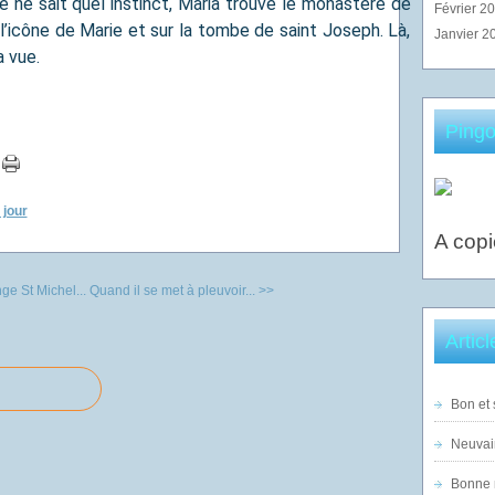
le ne sait quel instinct, Maria trouve le monastère de
Février 2
 l’icône de Marie et sur la tombe de saint Joseph. Là,
Janvier 2
a vue.
Pingo
 jour
A copi
ge St Michel...
Quand il se met à pleuvoir... >>
Artic
Bon et 
Neuvai
Bonne n