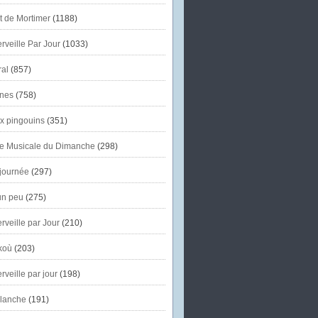
et de Mortimer
(1188)
veille Par Jour
(1033)
al
(857)
nes
(758)
x pingouins
(351)
e Musicale du Dimanche
(298)
journée
(297)
un peu
(275)
veille par Jour
(210)
koù
(203)
veille par jour
(198)
lanche
(191)