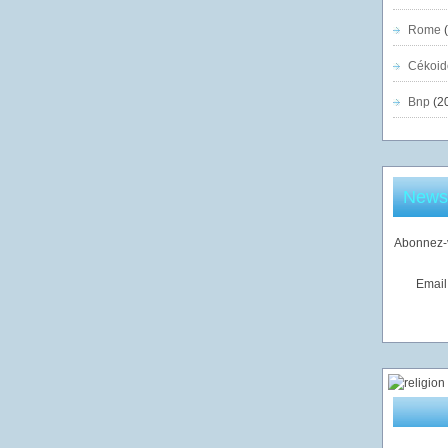
Rome
(
Cékoid
Bnp
(2
Newsl
Abonnez-v
Email