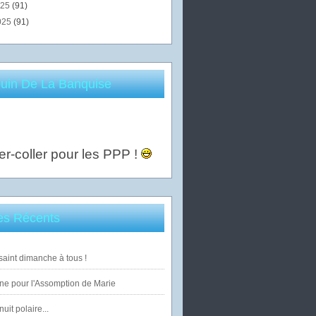
025
(91)
025
(91)
uin De La Banquise
er-coller pour les PPP !
les Récents
saint dimanche à tous !
ne pour l'Assomption de Marie
uit polaire...