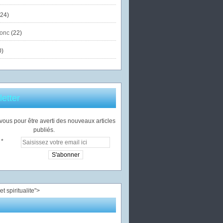
24)
onc
(22)
0)
etter
ous pour être averti des nouveaux articles
publiés.
">