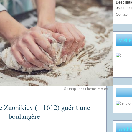
Descript
est une fo
Contact
Visit
© Unsplash/Theme Photos
e Zaonikiev (+ 1612) guérit une
boulangère
Archi