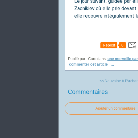
Le jour suivant, guidée par el
Zaonikiev où elle prie devant
elle recouvre intégralement l
Repost
0
Publié par : Caro
dans
une merveille par
commenter cet article
…
<< Neuvaine à l'Archan
Commentaires
Ajouter un commentaire