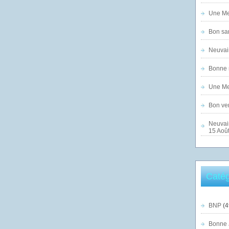
Une Mer
Bon sam
Neuvai
Bonne n
Une Mer
Bon ven
Neuvai
15 Août
Catég
BNP
(4
Bonne 