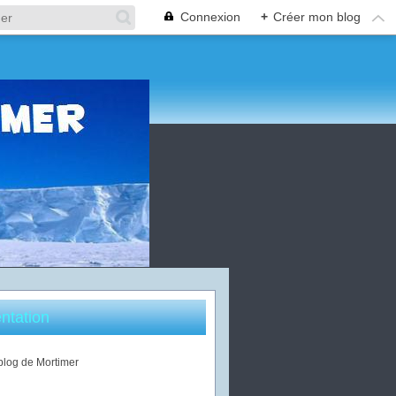
Connexion
+
Créer mon blog
ntation
 blog de Mortimer