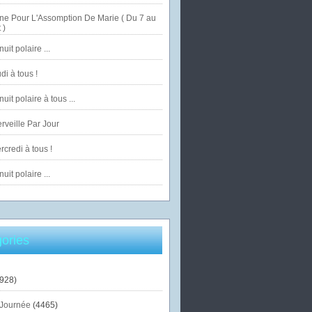
ne Pour L'Assomption De Marie ( Du 7 au
 )
uit polaire ...
di à tous !
uit polaire à tous ...
veille Par Jour
credi à tous !
uit polaire ...
ories
928)
Journée
(4465)