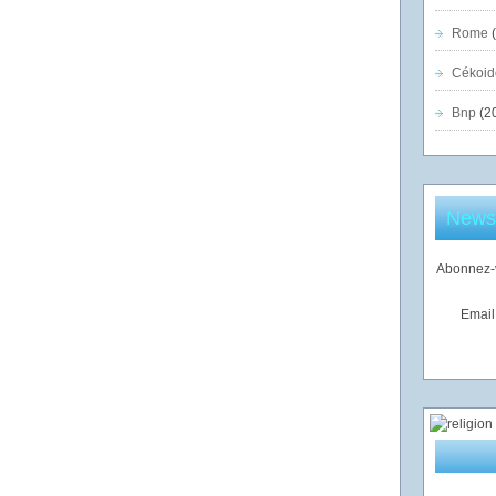
Rome
(
Cékoid
Bnp
(2
Newsl
Abonnez-v
Email