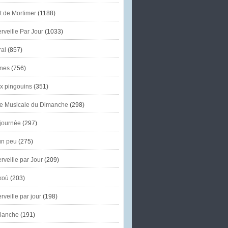
et de Mortimer
(1188)
veille Par Jour
(1033)
al
(857)
nes
(756)
x pingouins
(351)
e Musicale du Dimanche
(298)
journée
(297)
un peu
(275)
veille par Jour
(209)
koù
(203)
veille par jour
(198)
lanche
(191)