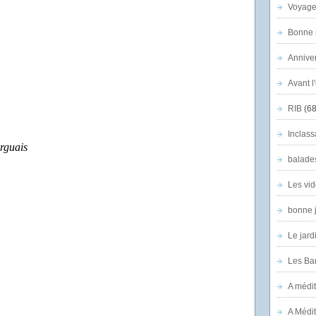
Voyage
Bonne n
Anniver
Avant l
RIB
(68
Inclass
rguais
balade
Les vid
bonne 
Le jard
Les Ban
A médit
A Médit