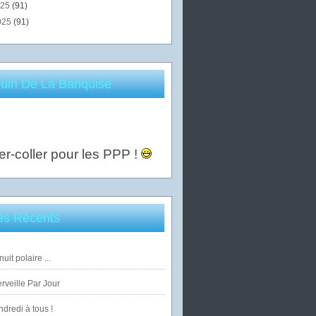
025
(91)
025
(91)
uin De La Banquise
er-coller pour les PPP !
les Récents
uit polaire ...
veille Par Jour
dredi à tous !