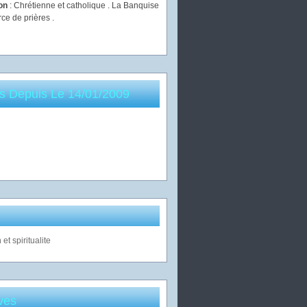
ion
: Chrétienne et catholique . La Banquise
rce de prières .
es Depuis Le 14/01/2009
ves