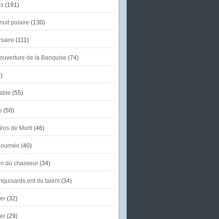
s
(191)
uit polaire
(130)
saire
(111)
'ouverture de la Banquise
(74)
)
able
(55)
s
(50)
éos de Morti
(46)
journée
(40)
in du chasseur
(34)
quisards ont du talent
(34)
er
(32)
er
(29)