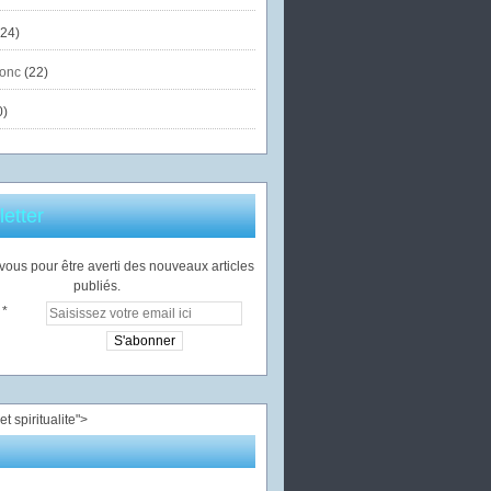
24)
onc
(22)
0)
etter
ous pour être averti des nouveaux articles
publiés.
">