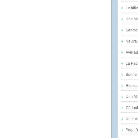
Le bill
Une Mer
Sanctor
Neuvai
Avis au
La Pag
Bonne 
Rions 
Une Mer
Cédon
Une mer
Page B