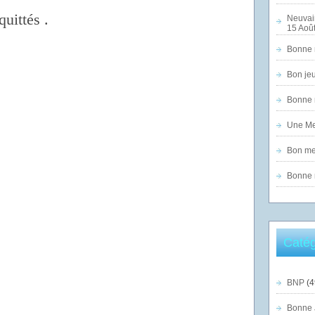
uittés .
Neuvai
15 Août
Bonne n
Bon jeu
Bonne n
Une Mer
Bon mer
Bonne n
Catég
BNP
(4
Bonne 