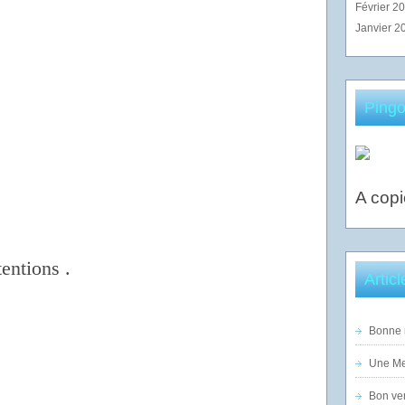
Février 2
Janvier 2
Pingo
A copi
tentions .
Artic
Bonne n
Une Mer
Bon ven