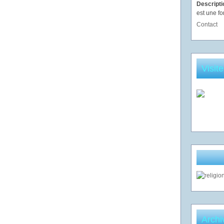
Descript
est une fo
Contact
Visit
Archi