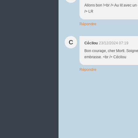
Allons bon !<br /> Au lit avec un
/> LR
Répondre
C
Cécilou
23/12/2024 07:19
Bon courage, cher Morti. Soigne
embrasse. <br /> Cécilou
Répondre