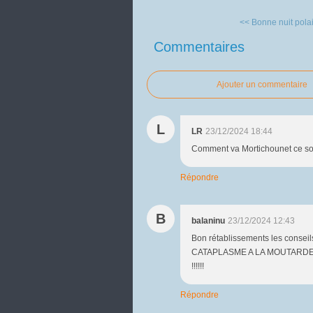
<< Bonne nuit polai
Commentaires
Ajouter un commentaire
L
LR
23/12/2024 18:44
Comment va Mortichounet ce so
Répondre
B
balaninu
23/12/2024 12:43
Bon rétablissements les conseils
CATAPLASME A LA MOUTARDE sin
!!!!!!
Répondre