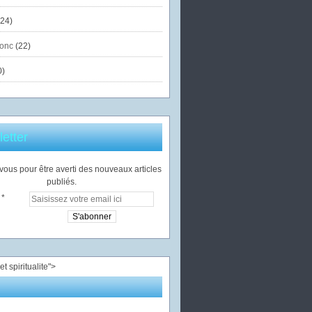
24)
onc
(22)
0)
etter
ous pour être averti des nouveaux articles
publiés.
">