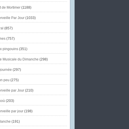
et de Mortimer
(1188)
veille Par Jour
(1033)
al
(857)
nes
(757)
x pingouins
(351)
e Musicale du Dimanche
(298)
journée
(297)
un peu
(275)
veille par Jour
(210)
koù
(203)
veille par jour
(198)
lanche
(191)