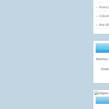
Rome
(
Cékoid
Bnp
(2
Newsl
Abonnez-v
Email