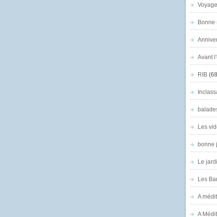
Voyage
Bonne n
Anniver
Avant l
RIB
(68
Inclass
balade
Les vid
bonne 
Le jard
Les Ban
A médit
A Médit