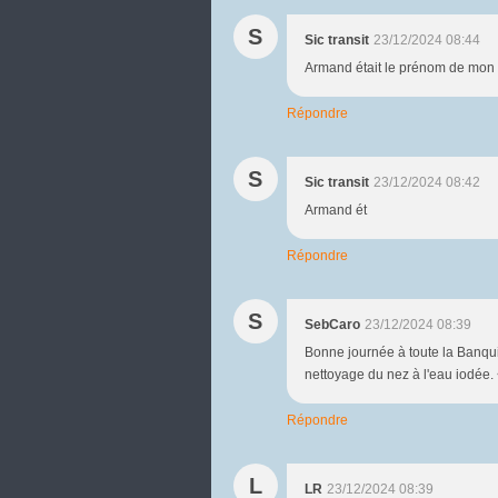
S
Sic transit
23/12/2024 08:44
Armand était le prénom de mon p
Répondre
S
Sic transit
23/12/2024 08:42
Armand ét
Répondre
S
SebCaro
23/12/2024 08:39
Bonne journée à toute la Banquis
nettoyage du nez à l'eau iodée. 
Répondre
L
LR
23/12/2024 08:39