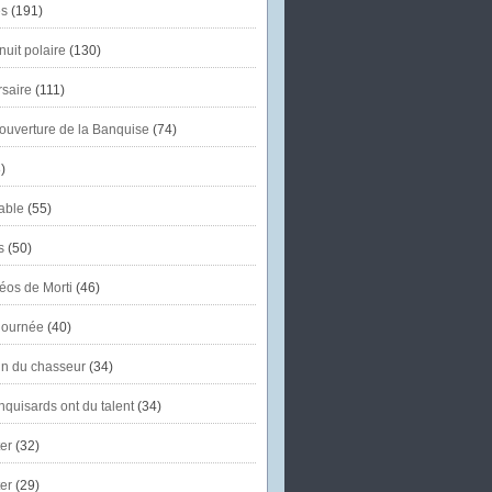
s
(191)
uit polaire
(130)
saire
(111)
'ouverture de la Banquise
(74)
)
able
(55)
s
(50)
éos de Morti
(46)
journée
(40)
in du chasseur
(34)
quisards ont du talent
(34)
er
(32)
er
(29)