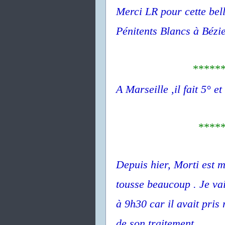
Merci LR pour cette bell
Pénitents Blancs à Bézie
*****
A Marseille ,il fait 5° e
****
Depuis hier, Morti est m
tousse beaucoup . Je va
à 9h30 car il avait pris
de son traitement .