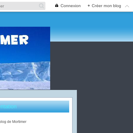
Connexion
+
Créer mon blog
ntation
 blog de Mortimer