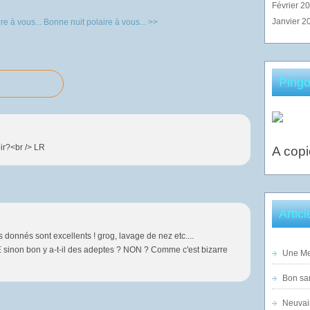
Février 2
Janvier 2
re à vous...
Bonne nuit polaire à vous... >>
Pingo
ir?<br /> LR
A copi
Artic
 donnés sont excellents ! grog, lavage de nez etc....
on bon y a-t-il des adeptes ? NON ? Comme c'est bizarre
Une Mer
Bon sam
Neuvai