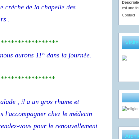
Descript
e crèche de la chapelle des
est une fo
Contact
rs .
******************
Visit
t nous aurons 11° dans la journée.
*****************
alade , il a un gros rhume et
is l'accompagner chez le médecin
 rendez-vous pour le renouvellement
Archi