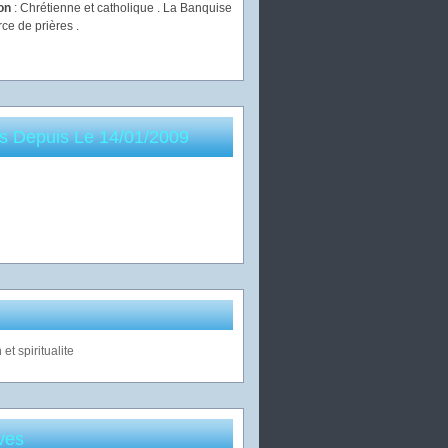
ion
: Chrétienne et catholique . La Banquise
rce de prières .
es Depuis Le 14/01/2009
ves