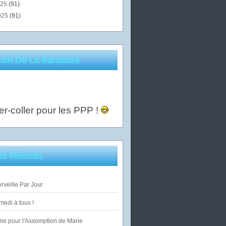
025
(91)
025
(91)
uin De La Banquise
er-coller pour les PPP !
les Récents
veille Par Jour
edi à tous !
ne pour l'Assomption de Marie