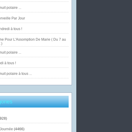
uit polaire ...
veille Par Jour
dredi à tous !
ne Pour L'Assomption De Marie ( Du 7 au
 )
uit polaire ...
di à tous !
uit polaire à tous ...
ories
928)
Journée
(4466)