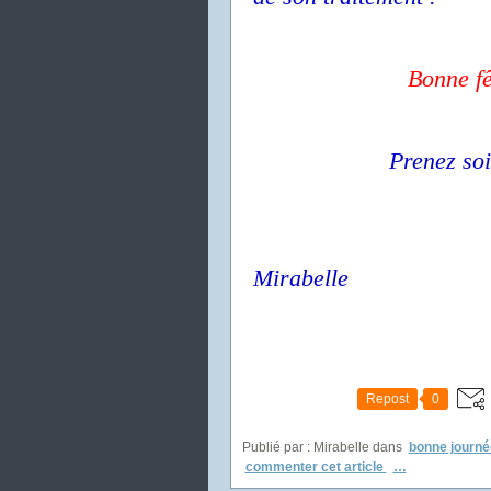
Bonne fê
Prenez soi
Mirabelle
Repost
0
Publié par : Mirabelle
dans
bonne journé
commenter cet article
…