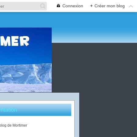
Connexion
+
Créer mon blog
ntation
 blog de Mortimer