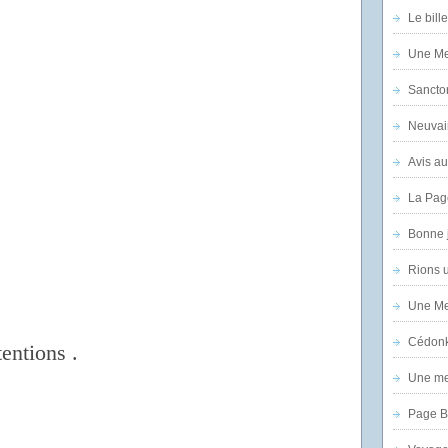
Le bill
Une Mer
Sanctor
Neuvai
Avis au
La Pag
Bonne 
Rions 
Une Mer
Cédon
tentions .
Une mer
Page B