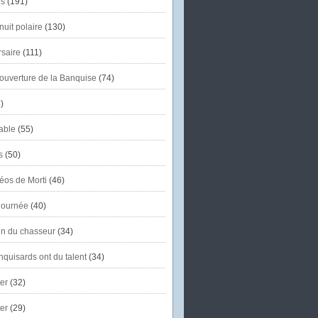
s
(191)
uit polaire
(130)
saire
(111)
'ouverture de la Banquise
(74)
)
able
(55)
s
(50)
éos de Morti
(46)
journée
(40)
in du chasseur
(34)
quisards ont du talent
(34)
er
(32)
er
(29)