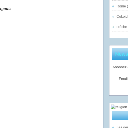
Rome
(
rguais
Cékoid
crèche
Newsl
Abonnez-v
Email
Les oeu