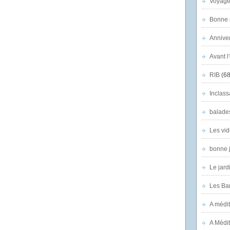
Voyage
Bonne n
Anniver
Avant l
RIB
(68
Inclass
balade
Les vid
bonne 
Le jard
Les Ban
A médit
A Médit