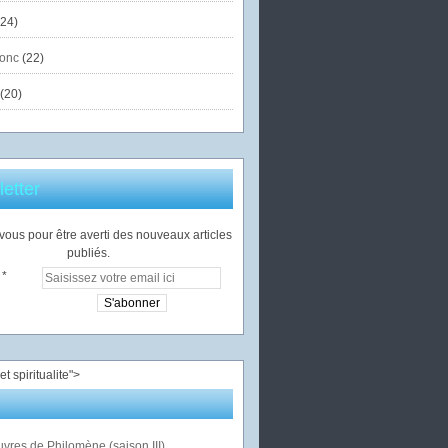
24)
onc
(22)
(20)
etter
ous pour être averti des nouveaux articles
publiés.
">
vres de Philomène (saison III)