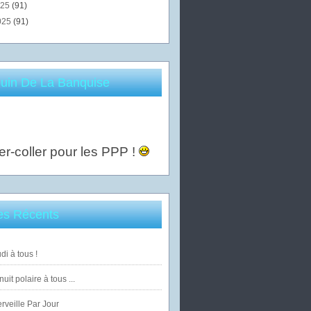
025
(91)
025
(91)
uin De La Banquise
er-coller pour les PPP !
les Récents
di à tous !
uit polaire à tous ...
veille Par Jour