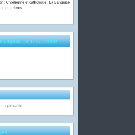
ion
: Chrétienne et catholique . La Banquise
rce de prières .
es Depuis Le 14/01/2009
ves