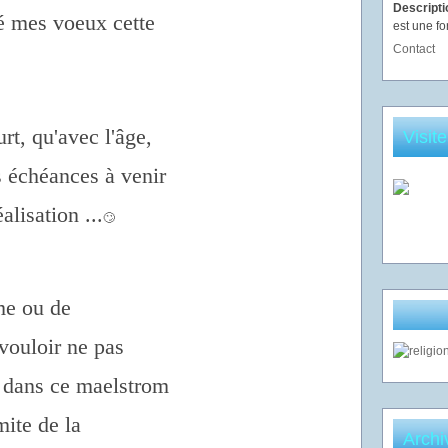
Descript
é mes voeux cette
est une fo
Contact
urt, qu'avec l'âge,
Visit
 échéances à venir
alisation ...
🙄
me ou de
 vouloir ne pas
 dans ce maelstrom
mite de la
Archi