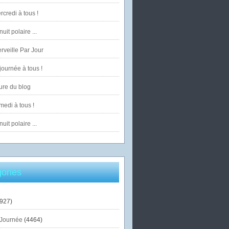
credi à tous !
uit polaire ...
veille Par Jour
ournée à tous !
ure du blog
edi à tous !
uit polaire ...
ories
927)
Journée
(4464)