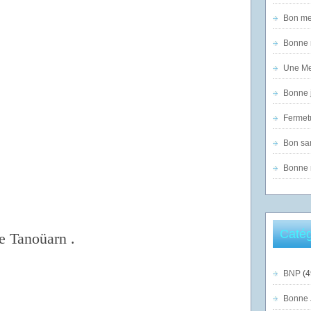
Bon mer
Bonne n
Une Mer
Bonne j
Fermet
Bon sam
Bonne n
Catég
e Tanoüarn .
BNP
(4
Bonne 