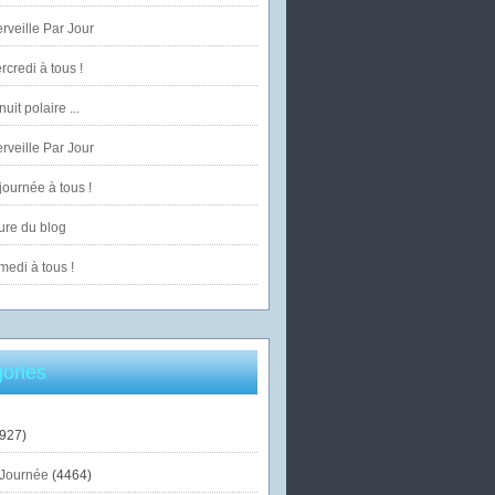
veille Par Jour
credi à tous !
uit polaire ...
veille Par Jour
ournée à tous !
ure du blog
edi à tous !
ories
927)
Journée
(4464)