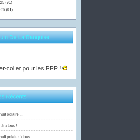
025
(91)
025
(91)
uin De La Banquise
er-coller pour les PPP !
les Récents
uit polaire ...
di à tous !
uit polaire à tous ...