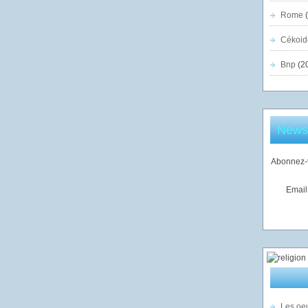
Rome
(
Cékoid
Bnp
(2
Newsl
Abonnez-v
Email
Les oeu