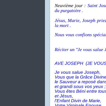
Neuvième jour :
Saint Jos
du purgatoire .
Jésus, Marie, Joseph
prie
la mort .
Nous vous confions spécial
Réciter un "Je vous salue 
AVE JOSEPH (JE VOUS
Je vous salue Joseph,
Vous que la Grâce Divine
le Sauveur a reposé dan
et grandi sous vos yeux ;
Vous êtes Béni entre to
et Jésus,
l’Enfant Divin de Marie,
Votre Virginale Epouse,