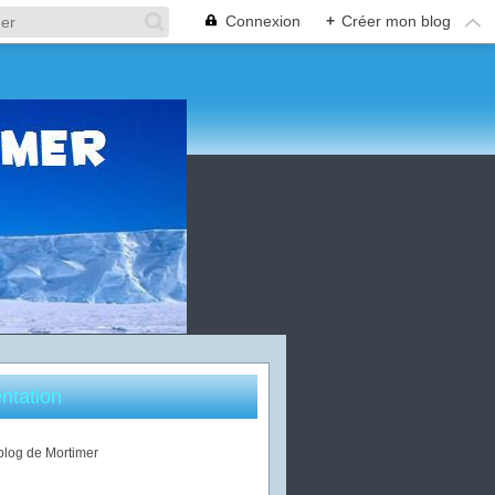
Connexion
+
Créer mon blog
ntation
 blog de Mortimer