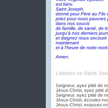
est béni.
Saint Joseph,
donné pour Père au Fils 
priez pour nous pauvres
dans nos soucis
de famille, de santé, de tr
jusqu’à nos derniers jour
et daignez nous secourir
maintenant
et à l’heure de notre mort
Amen.
Litanies se Saint Jos
Seigneur, ayez pitié de no
Jésus-Christ, ayez pitié d
Seigneur, ayez pitié de no
Jésus-Christ, écoutez-nou
Jésus-Christ, exaucez-no