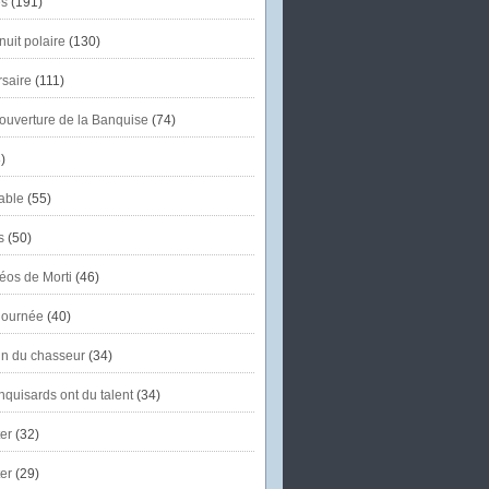
s
(191)
uit polaire
(130)
saire
(111)
'ouverture de la Banquise
(74)
)
able
(55)
s
(50)
éos de Morti
(46)
journée
(40)
in du chasseur
(34)
quisards ont du talent
(34)
er
(32)
er
(29)