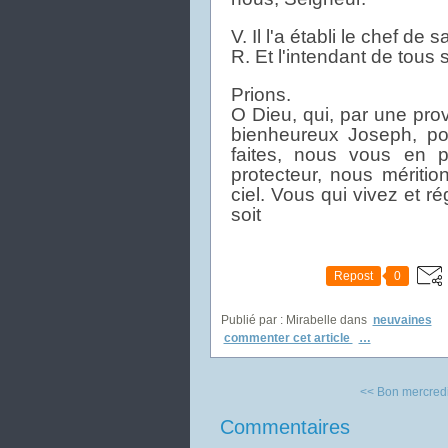
V. Il l'a établi le chef de 
R. Et l'intendant de tous 
Prions.
O Dieu, qui, par une prov
bienheureux Joseph, po
faites, nous vous en p
protecteur, nous méritio
ciel. Vous qui vivez et r
soit
Repost
0
Publié par : Mirabelle
dans
neuvaines
commenter cet article
…
<< Bon mercredi 
Commentaires