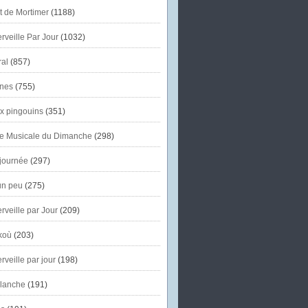
et de Mortimer
(1188)
veille Par Jour
(1032)
al
(857)
nes
(755)
x pingouins
(351)
e Musicale du Dimanche
(298)
journée
(297)
un peu
(275)
veille par Jour
(209)
koù
(203)
veille par jour
(198)
lanche
(191)