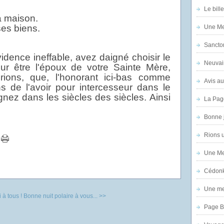
Le bill
sa maison.
ses biens.
Une Mer
Sanctor
idence ineffable, avez daigné choisir le
Neuvai
ur être l'époux de votre Sainte Mère,
rions, que, l'honorant ici-bas comme
Avis au
ns de l'avoir pour intercesseur dans le
égnez dans les siècles des siècles. Ainsi
La Pag
Bonne 
Rions 
Une Mer
Cédon
Une mer
à tous !
Bonne nuit polaire à vous... >>
Page B