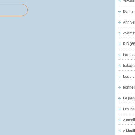
Voyage
Bonne n
Anniver
Avant l
RIB
(68
Inclass
balade
Les vid
bonne 
Le jard
Les Ban
A médit
A Médit