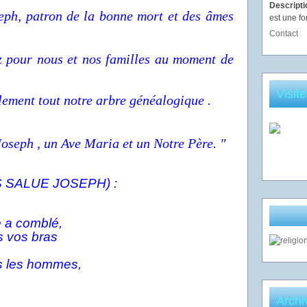
Descript
eph, patron de la bonne mort et des âmes
est une fo
Contact
z pour
nous et nos familles au moment de
Visit
ement tout notre arbre généalogique .
Joseph , un Ave Maria et un Notre Père. "
 SALUE JOSEPH) :
 a comblé,
s vos bras
us les hommes,
Archi