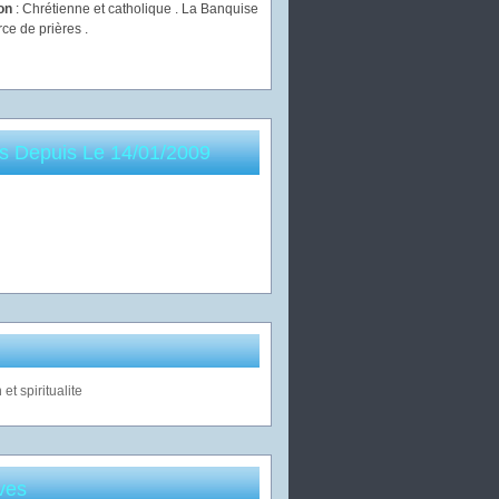
ion
: Chrétienne et catholique . La Banquise
rce de prières .
es Depuis Le 14/01/2009
ves