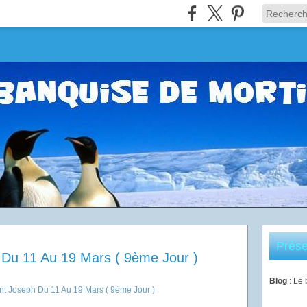
Prése
 Du 11 Au 19 Mars ( 9ème Jour )
Blog
: Le