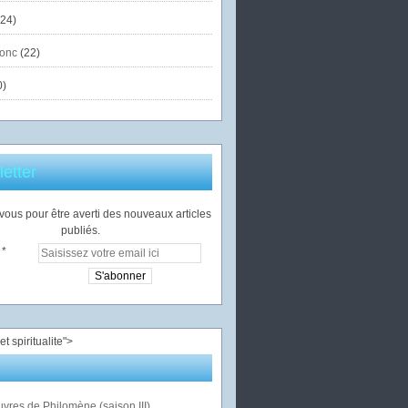
24)
onc
(22)
0)
etter
ous pour être averti des nouveaux articles
publiés.
">
vres de Philomène (saison III)