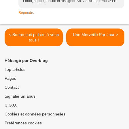
Loriot, huppe, pinson et rossignol. Ah ! Aussi la pie.<br /> LR
Répondre
< Bonne nuit polaire à vous
Une Merveille Par Jour >
tous !
Hébergé par Overblog
Top articles
Pages
Contact
Signaler un abus
C.G.U.
Cookies et données personnelles
Préférences cookies