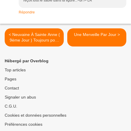
reçoit tout le sable dans la figure...<br /> LR
Répondre
< Neuvaine À Sainte Anne (
Une Merveille Par Jour >
9ème Jour ) Toujours pour
Marguerite .
Hébergé par Overblog
Top articles
Pages
Contact
Signaler un abus
C.G.U.
Cookies et données personnelles
Préférences cookies